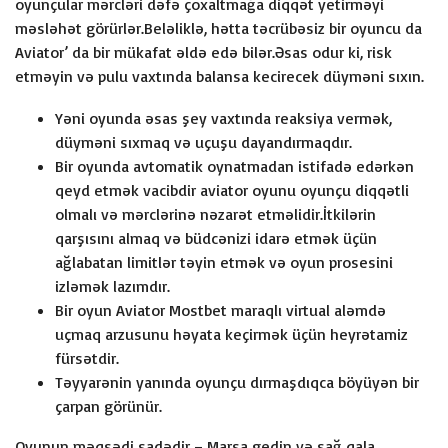
oyunçular mərcləri dəfə çoxaltmağa diqqət yetirməyi
məsləhət görürlər.Beləliklə, hətta təcrübəsiz bir oyuncu da
Aviator’ da bir mükafat əldə edə bilər.Əsas odur ki, risk
etməyin və pulu vaxtında balansa kecirecek düyməni sıxın.
Yəni oyunda əsas şey vaxtında reaksiya vermək,
düyməni sıxmaq və uçuşu dayandırmaqdır.
Bir oyunda avtomatik oynatmadan istifadə edərkən
qeyd etmək vacibdir aviator oyunu oyunçu diqqətli
olmalı və mərclərinə nəzarət etməlidir.İtkilərin
qarşısını almaq və büdcənizi idarə etmək üçün
ağlabatan limitlər təyin etmək və oyun prosesini
izləmək lazımdır.
Bir oyun Aviator Mostbet maraqlı virtual aləmdə
uçmaq arzusunu həyata keçirmək üçün heyrətamiz
fürsətdir.
Təyyarənin yanında oyunçu dırmaşdıqca böyüyən bir
çarpan görünür.
Oyunun məqsədi sadədir – Marsa gedin və sağ qala