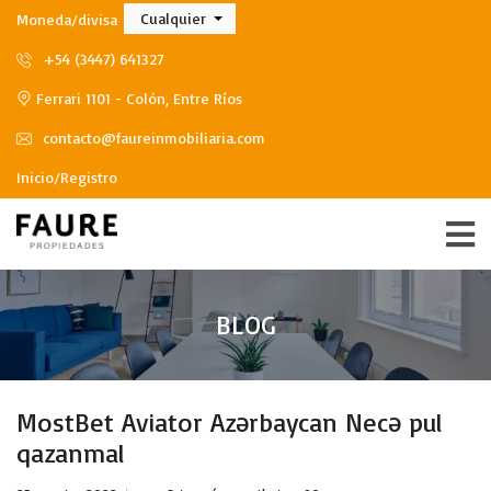
Cualquier
Moneda/divisa
+54 (3447) 641327
Ferrari 1101 - Colón, Entre Ríos
contacto@faureinmobiliaria.com
Inicio/Registro
BLOG
MostBet Aviator Azərbaycan Necə pul
qazanmal