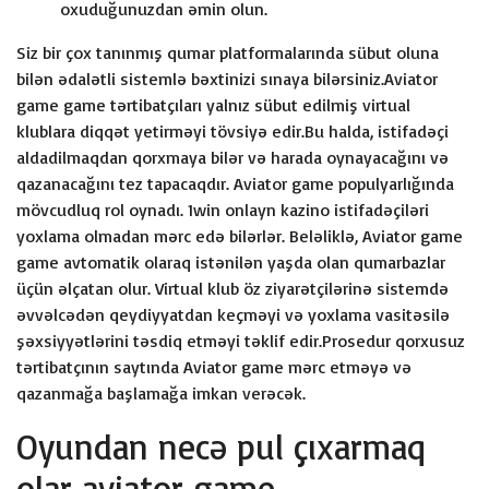
oxuduğunuzdan əmin olun.
Siz bir çox tanınmış qumar platformalarında sübut oluna
bilən ədalətli sistemlə bəxtinizi sınaya bilərsiniz.Aviator
game game tərtibatçıları yalnız sübut edilmiş virtual
klublara diqqət yetirməyi tövsiyə edir.Bu halda, istifadəçi
aldadilmaqdan qorxmaya bilər və harada oynayacağını və
qazanacağını tez tapacaqdır. Aviator game populyarlığında
mövcudluq rol oynadı. 1win onlayn kazino istifadəçiləri
yoxlama olmadan mərc edə bilərlər. Beləliklə, Aviator game
game avtomatik olaraq istənilən yaşda olan qumarbazlar
üçün əlçatan olur. Virtual klub öz ziyarətçilərinə sistemdə
əvvəlcədən qeydiyyatdan keçməyi və yoxlama vasitəsilə
şəxsiyyətlərini təsdiq etməyi təklif edir.Prosedur qorxusuz
tərtibatçının saytında Aviator game mərc etməyə və
qazanmağa başlamağa imkan verəcək.
Oyundan necə pul çıxarmaq
olar aviator game