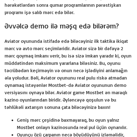
hərəkətlərdən sonra qumar proqramlarının pərəstişkarı
proqramı işə salıb mərc edə bilər.
Əvvəlcə demo ilə məşq edə bilərəm?
Aviator oyununda istifadə edə biləcəyiniz ilk taktika ikiqat
mərc və avto mərc seçimləridir. Aviator sizə bir dəfəyə 2
mərc qoymaq imkanı verir, bu isə sizə imkan yaradır ki, oyun
müddətindən maksimum yararlana biləsiniz. Bu, oyunu
təcrübədən keçirməyin və onun necə işlədiyini anlamağın
əla yoludur. Bəli, Aviator oyununu real pulu riskə atmadan
oynamaq istəyənlər Mostbet-də Aviator oyununun demo
versiyasını oynaya bilər. Aviator game Mostbet ən maraqlı
kazino oyunlarından biridir. Əyləncəyə qoşulun və bu
təhlükəli axtarışın sonuna çata biləcəyinizə baxın!
Geniş mərc çeşidinə baxmayaraq, bu oyun yalnız
Mostbet onlayn kazinosunda real pul üçün oynanılır.
Oyunçu özü çarpanın necə böyüdüyünü izləməlidir,