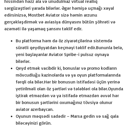
hissindən həzz ala və unudulmaz virtual reallıq
sərgüzəştləri yarada bilərlər. Əgər həmişə uçmağı xəyal
edirsinizsə, Mostbet Aviator sizə həmin arzunu
gerçəkləşdirmək və aviasiya dünyasını bütün şöhrəti və
əzəməti ilə yaşamaq şansını təklif edir.
Bu platforma həm də öz ziyarətçilərinə sistemdə
sürətli qeydiyyatdan keçməyi təklif edir.Bununla belə,
yeni başlayanlar Aviator Spribe-i pulsuz oynaya
bilərlər.
Qeyd etmək vacibdir ki, bonuslar və promo kodların
mövcudluğu kazinolarda və ya oyun platformalarında
fərqli ola bilər.Hər bir bonusun istifadəsi üçün yerinə
yetirilməli olan öz şərtləri və tələbləri ola bilər.Oyunda
iştirak etməzdən və ya istifadə etməzdən əvvəl hər
bir bonusun şərtlərini oxumağınız tövsiyə olunur
aviator azerbaycan.
Oyunun məqsədi sadədir – Marsa gedin və sağ qala
biləcəyinizi görün.