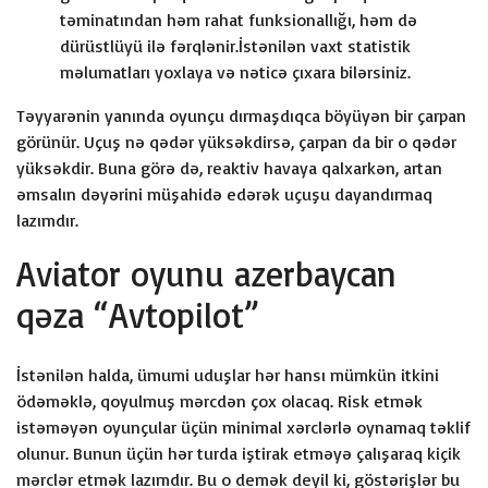
təminatından həm rahat funksionallığı, həm də
dürüstlüyü ilə fərqlənir.İstənilən vaxt statistik
məlumatları yoxlaya və nəticə çıxara bilərsiniz.
Təyyarənin yanında oyunçu dırmaşdıqca böyüyən bir çarpan
görünür. Uçuş nə qədər yüksəkdirsə, çarpan da bir o qədər
yüksəkdir. Buna görə də, reaktiv havaya qalxarkən, artan
əmsalın dəyərini müşahidə edərək uçuşu dayandırmaq
lazımdır.
Aviator oyunu azerbaycan
qəza “Avtopilot”
İstənilən halda, ümumi uduşlar hər hansı mümkün itkini
ödəməklə, qoyulmuş mərcdən çox olacaq. Risk etmək
istəməyən oyunçular üçün minimal xərclərlə oynamaq təklif
olunur. Bunun üçün hər turda iştirak etməyə çalışaraq kiçik
mərclər etmək lazımdır. Bu o demək deyil ki, göstərişlər bu