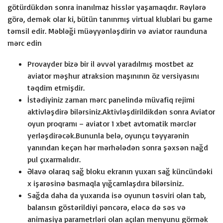
götürdükdən sonra inanılmaz hisslər yaşamaqdır. Rəylərə
görə, demək olar ki, bütün tanınmış virtual klublari bu game
təmsil edir. Məbləği müəyyənləşdirin və aviator raunduna
mərc edin
Provayder bizə bir il əvvəl yaradılmış mostbet az
aviator məşhur atraksion maşınının öz versiyasını
təqdim etmişdir.
İstədiyiniz zaman mərc panelində müvafiq rejimi
aktivləşdirə bilərsiniz.Aktivləşdirildikdən sonra Aviator
oyun proqramı – aviator 1 xbet avtomatik mərclər
yerləşdirəcək.Bununla belə, oyunçu təyyarənin
yanından keçən hər mərhələdən sonra şəxsən nağd
pul çıxarmalıdır.
Əlavə olaraq sağ bloku ekranın yuxarı sağ küncündəki
x işarəsinə basmaqla yığcamlaşdıra bilərsiniz.
Sağda daha da yuxarıda isə oyunun təsviri olan tab,
balansın göstərildiyi pəncərə, eləcə də səs və
animasiya parametrləri olan açılan menyunu görmək