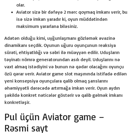
olar.
Aviator sizə bir dəfəyə 2 mərc qoymaq imkanı verir, bu
isə sizə imkan yaradır ki, oyun müddətindən
maksimum yararlana biləsiniz.
Adətən olduğu kimi, uyğunlaşmanı gözləmək əvəzinə
dinamikanı seçdik. Oyunun uğuru oyunçunun reaksiya
sürəti, ehtiyatlılığı və səbri ilə müəyyən edilir. Uduşların
təyinatı nömrə generatorundan asılı deyil. Uduşlarını nə
vaxt almaq istədiyini və bunun nə qədər olacağını oyunçu
özü qərar verir. Aviator game slot maşınında istifadə edilən
yeni konsepsiya oyunçulara qalib olmaq şanslarını
əhəmiyyətli dərəcədə artırmağa imkan verir. Oyun aydın
şəkildə konkret nəticələr göstərir və qalib gəlmək imkanı
konkretləşir.
Pul üçün Aviator game –
Rəsmi sayt