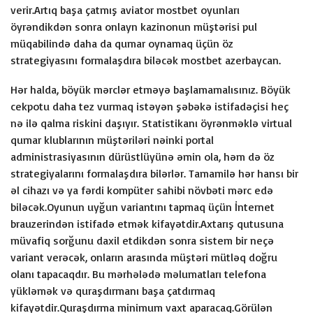
verir.Artıq başa çatmış aviator mostbet oyunları
öyrəndikdən sonra onlayn kazinonun müştərisi pul
müqabilində daha da qumar oynamaq üçün öz
strategiyasını formalaşdıra biləcək
mostbet azerbaycan
.
Hər halda, böyük mərclər etməyə başlamamalısınız. Böyük
cekpotu daha tez vurmaq istəyən şəbəkə istifadəçisi heç
nə ilə qalma riskini daşıyır. Statistikanı öyrənməklə virtual
qumar klublarının müştəriləri nəinki portal
administrasiyasının dürüstlüyünə əmin ola, həm də öz
strategiyalarını formalaşdıra bilərlər. Tamamilə hər hansı bir
əl cihazı və ya fərdi kompüter sahibi növbəti mərc edə
biləcək.Oyunun uyğun variantını tapmaq üçün İnternet
brauzerindən istifadə etmək kifayətdir.Axtarış qutusuna
müvafiq sorğunu daxil etdikdən sonra sistem bir neçə
variant verəcək, onların arasında müştəri mütləq doğru
olanı tapacaqdır. Bu mərhələdə məlumatları telefona
yükləmək və quraşdırmanı başa çatdırmaq
kifayətdir.Quraşdırma minimum vaxt aparacaq.Görülən