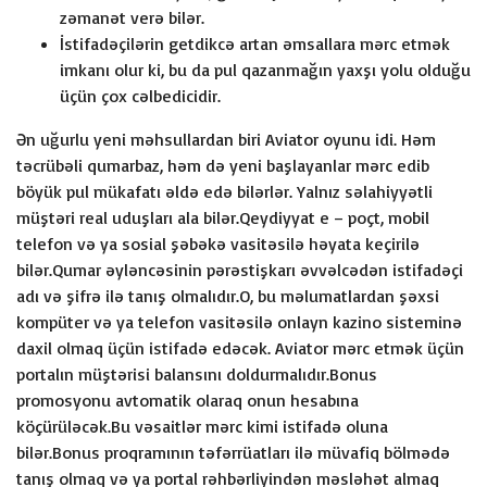
zəmanət verə bilər.
İstifadəçilərin getdikcə artan əmsallara mərc etmək
imkanı olur ki, bu da pul qazanmağın yaxşı yolu olduğu
üçün çox cəlbedicidir.
Ən uğurlu yeni məhsullardan biri Aviator oyunu idi. Həm
təcrübəli qumarbaz, həm də yeni başlayanlar mərc edib
böyük pul mükafatı əldə edə bilərlər. Yalnız səlahiyyətli
müştəri real uduşları ala bilər.Qeydiyyat e – poçt, mobil
telefon və ya sosial şəbəkə vasitəsilə həyata keçirilə
bilər.Qumar əyləncəsinin pərəstişkarı əvvəlcədən istifadəçi
adı və şifrə ilə tanış olmalıdır.O, bu məlumatlardan şəxsi
kompüter və ya telefon vasitəsilə onlayn kazino sisteminə
daxil olmaq üçün istifadə edəcək. Aviator mərc etmək üçün
portalın müştərisi balansını doldurmalıdır.Bonus
promosyonu avtomatik olaraq onun hesabına
köçürüləcək.Bu vəsaitlər mərc kimi istifadə oluna
bilər.Bonus proqramının təfərrüatları ilə müvafiq bölmədə
tanış olmaq və ya portal rəhbərliyindən məsləhət almaq