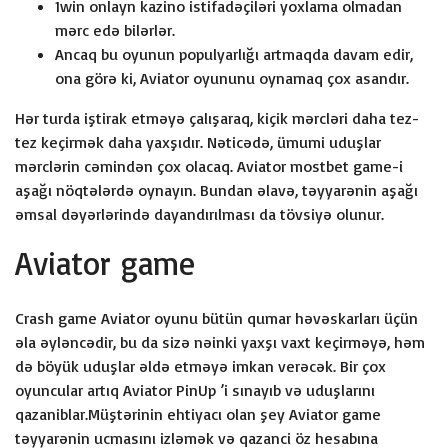
1win onlayn kazino istifadəçiləri yoxlama olmadan
mərc edə bilərlər.
Ancaq bu oyunun populyarlığı artmaqda davam edir,
ona görə ki, Aviator oyununu oynamaq çox asandır.
Hər turda iştirak etməyə çalışaraq, kiçik mərcləri daha tez-
tez keçirmək daha yaxşıdır. Nəticədə, ümumi uduşlar
mərclərin cəmindən çox olacaq. Aviator mostbet game-i
aşağı nöqtələrdə oynayın. Bundan əlavə, təyyarənin aşağı
əmsal dəyərlərində dayandırılması da tövsiyə olunur.
Aviator game
Crash game Aviator oyunu bütün qumar həvəskarları üçün
əla əyləncədir, bu da sizə nəinki yaxşı vaxt keçirməyə, həm
də böyük uduşlar əldə etməyə imkan verəcək. Bir çox
oyuncular artıq Aviator PinUp ’i sınayıb və uduşlarını
qazaniblar.Müştərinin ehtiyacı olan şey Aviator game
təyyarənin ucmasını izləmək və qazanci öz hesabına