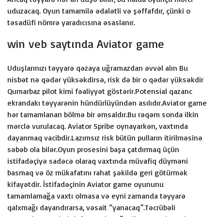
uduzacaq. Oyun tamamilə ədalətli və şəffafdır, çünki o
təsadüfi nömrə yaradıcısına əsaslanır.
win veb saytında Aviator game
Uduşlarınızı təyyarə qəzaya uğramazdan əvvəl alın Bu
nisbət nə qədər yüksəkdirsə, risk də bir o qədər yüksəkdir
Qumarbaz pilot kimi fəaliyyət göstərir.Potensial qazanc
ekrandakı təyyarənin hündürlüyündən asılıdır.Aviator game
hər tamamlanan bölmə bir əmsaldır.Bu rəqəm sonda ilkin
mərclə vurulacaq. Aviator Spribe oynayarkən, vaxtında
dayanmaq vacibdir.Lazımsız risk bütün pulların itirilməsinə
səbəb ola bilər.Oyun prosesini başa çatdırmaq üçün
istifadəçiyə sadəcə olaraq vaxtında müvafiq düyməni
basmaq və öz mükafatını rahat şəkildə geri götürmək
kifayətdir. İstifadəçinin Aviator game oyununu
tamamlamağa vaxtı olmasa və eyni zamanda təyyarə
qalxmağı dayandırarsa, vəsait “yanacaq”.Təcrübəli