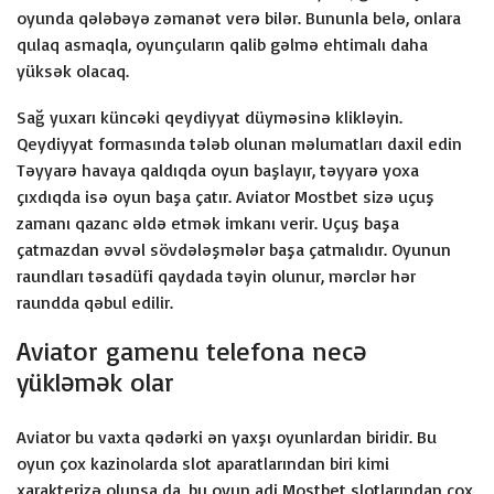
oyunda qələbəyə zəmanət verə bilər. Bununla belə, onlara
qulaq asmaqla, oyunçuların qalib gəlmə ehtimalı daha
yüksək olacaq.
Sağ yuxarı küncəki qeydiyyat düyməsinə klikləyin.
Qeydiyyat formasında tələb olunan məlumatları daxil edin
Təyyarə havaya qaldıqda oyun başlayır, təyyarə yoxa
çıxdıqda isə oyun başa çatır. Aviator Mostbet sizə uçuş
zamanı qazanc əldə etmək imkanı verir. Uçuş başa
çatmazdan əvvəl sövdələşmələr başa çatmalıdır. Oyunun
raundları təsadüfi qaydada təyin olunur, mərclər hər
raundda qəbul edilir.
Aviator gamenu telefona necə
yükləmək olar
Aviator bu vaxta qədərki ən yaxşı oyunlardan biridir. Bu
oyun çox kazinolarda slot aparatlarından biri kimi
xarakterizə olunsa da, bu oyun adi Mostbet slotlarından çox