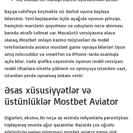
Başqa səhifəyə keçməklə siz dərhal oyuna başlaya
bilərsiniz. Yeni başlayanlar üçün aşağıda oyunun prinsipi,
həmçinin mərclərin qoyulması və uduşların necə alınması
barədə ətraflı təlimat var. Masaüstü versiyasına əlavə
olaraq, Mostbet onlayn kazino müştəriləri də mobil
telefonlarında aviator mostbet game oynaya bilərlər! Oyun
artıq mövcuddur və smartfon və iPhone-larda asanlıqla
açıla bilər. Sadə qrafika sayəsində oyunun mobil versiyası
mobil cihazlara sürətlə yüklənir və oyunçuya istənilən vaxt,
istənilən yerdə oynamaq imkanı verir!
Əsas xüsusiyyətlər və
üstünlüklər Mostbet Aviator
Digərləri, əksinə, bir neçə ay ərzində milyonlarla pərəstişkarı
toplayaraq onunla uğur qazanırlar. Bazarda çox uğurlu
görünüşün parlaq nümunəsi mosbet aviator game slot