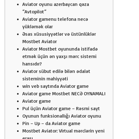
Aviator oyunu azerbaycan qəza
“Avtopilot”
Aviator gamenu telefona necə
yükləmək olar
Əsas xüsusiyyətlər və üstünlüklər
Mostbet Aviator
Aviator Mostbet oyununda istifadə
etmək üçün ən yaxşı mərc sistemi
hansıdır?
Aviator sübut edilə bilən ədalət
sisteminin mahiyyəti
win veb saytında Aviator game
Aviator game Mostbet NECƏ OYNAMALI
Aviator game
Pul üçün Aviator game – Rəsmi sayt
Oyunun funksionallığı Aviator oyunu
Pin – Up – da Aviator game
Mostbet Aviator: Virtual mərclərin yeni
erası