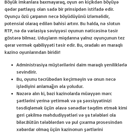
Böyük imkanlara baxmayaraq, oyun ən kiçikdən böyüyə
qədər partlayış olan sadə bir prinsipdən istifadə edir.
Oyunçu özü çarpanın necə böyüdüyünü izləməlidir,
potensial olaraq edilən bahisi artırır. Bu halda, nə slotun
RTP, nə də variasiya səviyyəsi oyunun nəticəsinə təsir
göstərə bilməz. Uduşların miqdarına yalnız oyunçunun tez
qərar vermək qabiliyyəti təsir edir. Bu, oradakı ən maraqlı
kazino oyunlarından biridir!
Administrasiya müştərilərini daim maraqlı yeniliklərlə
sevindirir.
Bu, oyunu təcrübədən keçirməyin və onun necə
işlədiyini anlamağın əla yoludur.
Nəzərə alın ki, bəzi kazinolarda müəyyən mərc
şərtlərini yerinə yetirmək və ya şəxsiyyətinizi
təsdiqləmək üçün əlavə sənədlər təqdim etmək kimi
geri çəkilmə məhdudiyyətləri və ya tələbləri ola
bilər.Bütün tələblərdən və pul çıxarma prosesindən
xəbərdar olmaq üçün kazinonun şərtlərini