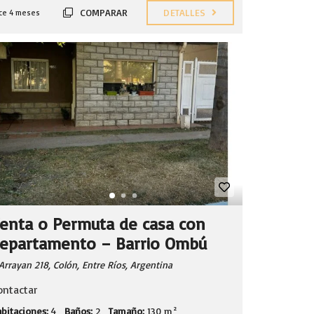
COMPARAR
DETALLES
ce 4 meses
enta o Permuta de casa con
epartamento – Barrio Ombú
Arrayan 218, Colón, Entre Ríos, Argentina
ontactar
bitaciones:
4
Baños:
2
Tamaño:
130 m²