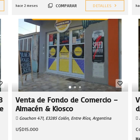
COMPARAR
DETALLES
hace 2 meses
ha
8
Venta de Fondo de Comercio –
V
de
Almacén & Kiosco
d
Gouchon 471, E3285 Colón, Entre Ríos, Argentina
U$D15.000
C
Ha