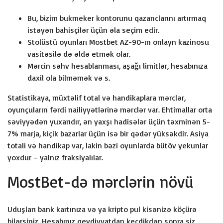
Bu, bizim bukmeker kontorunu qazanclarını artırmaq
istəyən bahisçilər üçün əla seçim edir.
Stolüstü oyunları Mostbet AZ-90-ın onlayn kazinosu
vasitəsilə də əldə etmək olar.
Mərcin səhv hesablanması, aşağı limitlər, hesabınıza
daxil ola bilməmək və s.
Statistikaya, müxtəlif total və handikaplara mərclər,
oyunçuların fərdi nailiyyətlərinə mərclər var. Ehtimallar orta
səviyyədən yuxarıdır, ən yaxşı hadisələr üçün təxminən 5-
7% marja, kiçik bazarlar üçün isə bir qədər yüksəkdir. Asiya
totali və handikap var, lakin bəzi oyunlarda bütöv yekunlar
yoxdur – yalnız fraksiyalılar.
MostBet-də mərclərin növü
Uduşları bank kartınıza və ya kripto pul kisənizə köçürə
bilərsiniz. Hesabınız qeydiyyatdan keçdikdən sonra siz