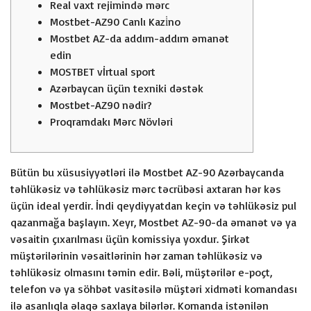
Real vaxt rejimində mərc
Mostbet-AZ90 Canlı Kazi̇no
Mostbet AZ-da addım-addım əmanət
edin
MOSTBET vİrtual sport
Azərbaycan üçün texniki dəstək
Mostbet-AZ90 nədir?
Proqramdakı Mərc Növləri
Bütün bu xüsusiyyətləri ilə Mostbet AZ-90 Azərbaycanda
təhlükəsiz və təhlükəsiz mərc təcrübəsi axtaran hər kəs
üçün ideal yerdir. İndi qeydiyyatdan keçin və təhlükəsiz pul
qazanmağa başlayın. Xeyr, Mostbet AZ-90-da əmanət və ya
vəsaitin çıxarılması üçün komissiya yoxdur. Şirkət
müştərilərinin vəsaitlərinin hər zaman təhlükəsiz və
təhlükəsiz olmasını təmin edir. Bəli, müştərilər e-poçt,
telefon və ya söhbət vasitəsilə müştəri xidməti komandası
ilə asanlıqla əlaqə saxlaya bilərlər. Komanda istənilən