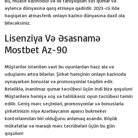
Bu, müasir kazinodur və ilk tanışlıqdan sizi qumar və
əyləncə dünyasına qərq etməyə qadirdir. 2023-cü ildə
həqiqətən atmasferik onlayn kazino dünyasına daxil ola
biləcəksiniz.
Lisenziya Və Əsasnamə
Mostbet Az-90
Müştərilər istənilən vaxt bu oyunlardan həzz ala və
uduşlarını artıra bilərlər. Şirkət həmçinin onlayn kazinoda
oynayarkən bonuslar və promosyonlar təqdim edir.
Beləliklə, inanılmaz qumar təcrübəsi üçün indi bizə qoşulun!
Müştərilərə həmişə xoş və təhlükəsiz oyun təcrübəsi təmin
edilir. Geniş mərc seçimləri, promosyonlar və bonuslarla
şirkətimizin niyə Azərbaycanın aparıcı bukmeker
kontorlarından biri olduğunu anlamaq asandır. Böyük
mükafatlar və maraqlı mərc təcrübələri üçün bu gün
qoşulun!