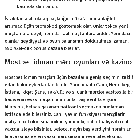
kazinolardan biridir.
İstəkdən asılı olaraq başlanğıc mükafatın məbləğini
artırmaq üçün promokod göstərmək olar. Onlar təkcə yeni
müştərilərə deyil, həm də fəal müştərilərə aiddir. Yeni daxil
olanlar qeydiyyat və oyun balansının doldurulması zamanı
550 AZN-dək bonus qazana bilərlər.
Mostbet idman mərc oyunları və kazino
Mostbet idman matçları üçün bazarların geniş seçimini təklif
edən bukmeykerlərdən biridir. Yəni burada Cəmi, Hendikep,
İstisna, İkiqat Şans, Tək/Cüt və s. Canlı mərclər vasitəsilə bir
hadisənin əsas məqamlarını onlar baş verdikcə görə
bilərsiniz, beləcə qazanan nəticəni seçməkdə bunlardan
istifadə edə bilərsiniz. Canlı yayım funksiyası mərcçilərin
matça daxil olmasına imkan yaradır ki, onlar fəaliyyəti real
vaxtda izləyə bilsinlər. Beləcə, nəyin baş verdiyini həmin an
biləcəksiniz və ən yaxşı mərc qərarını verə biləcəksiniz.