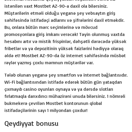
istənilən vaxt Mostbet AZ-90-a daxil ola bilərsiniz.
Müştərilərin etməli olduğu yeganə şey vebsaytın giriş
səhifəsində istifadəçi adlarını və şifrələrini daxil etməkdir.
Bu, onlara bütün mərc seçimlərinə və mövcud
promosyonlara giriş imkanı verəcək! Təyin olunmuş vaxtda
hesabını artır və mistik frispinlər, dəhşətli dərəcədə yüksək
fribetlər və ya depozitinin yüksək faizlərini hədiyyə olaraq
əldə et! Mostbet AZ-90-da öz internet səhifəsində müsbət
rəylər yazmış çoxlu məmnun müştərilər var.
Tələb olunan yeganə şey smartfon və internet bağlantısıdır.
Wi-Fi bağlantısından istifadə edərək bütün gün yataqdan
çıxmayıb casino oyunları oynaya və ya dərsdə slotları
fırlatmaqla darıxdırıcı mühazirəni unuda bilərsiniz. 1 nömrəli
bukmekerə çevrilən Mostbet kontorunun qlobal
istifadəçilərinin sayı 1 milyondan çoxdur!
Qeydiyyat bonusu