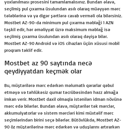
yoxlanılması prosesini tamamlamalısınız. Bundan əlavə,
seçilmiş pul çıxarma üsulundan asılı olaraq müəyyən mərc
tələblərinə və ya digər şərtlərə cavab verməli ola bilərsiniz.
Mostbet AZ-90-da minimum pul çıxarma məbləği 1 AZN
təşkil edir, hər əməliyyat üzrə maksimum məbləğ isə
seçilmiş çıxarma üsulundan asılı olaraq dəyişə bilər.
Mostbet AZ-90 Android və iOS cihazları üçün xüsusi mobil
proqram təklif edir.
Mostbet az 90 saytında necə
qeydiyyatdan keçmək olar
Bu, müştərilərə mərc edərkən məlumatlı qərarlar qəbul
etməyə və təhlükəsiz qumar təcrübəsindən həzz almağa
imkan verir. Mostbet daxil olmaqla istənilən idman növünə
mərc edə bilərlər. Bundan əlavə, müştərilər tək mərclər,
akkumulyatorlar və sistem mərcləri kimi müxtəlif mərc
seçimlərindən birini seçə bilərlər. Bütövlükdə, Mostbet AZ-
90 öz müştərilərinə mərc edərkən və uduşlarını artırarkən