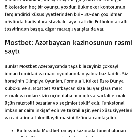
ölkələrdən heç bir oyunçu yoxdur. Bukmeker kontorunun
fərqləndirici xüsusiyyətlərindən biri– 30-dan çox idman
növündə hadisələrə stavkalı Layv-xəttdir. Futbolun ətraflı
təsvirindən başqa, digər maraqlı yarışlar da var.
Mostbet: Azərbaycan kazinosunun rəsmi
saytı
Bunlar Mostbet Azərbaycanda tapa biləcəyiniz çoxsaylı
idman turnirləri və mərc oyunlarından yalnız bəziləridir. Siz
həmçinin Olimpiya Oyunları, Formula 1, Kriket üzrə Dünya
Kuboku və s. Mostbet Azərbaycan sizə bu yarışlara mərc
etmək və onları sizin üçün daha maraqlı və sərfəli etmək
üçün müxtəlif bazarlar və seçimlər təklif edir. Funksional
imkanlar daim inkişaf edir və təkmilləşir, yeni xüsusiyyətləri
və carilərində təkmilləşdirməsini özündə cəmləşdirir.
Bu hissədə Mostbet onlayn kazinoda təmsil olunan