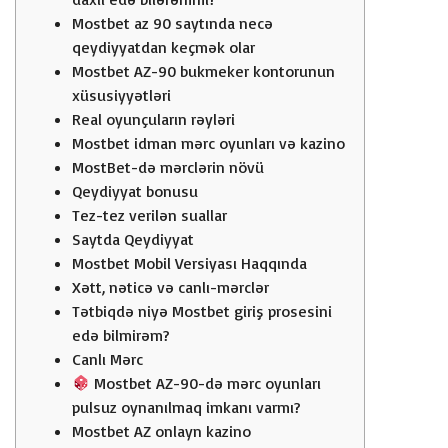
Mostbet az 90 saytında necə
qeydiyyatdan keçmək olar
Mostbet AZ-90 bukmeker kontorunun
xüsusiyyətləri
Real oyunçuların rəyləri
Mostbet idman mərc oyunları və kazino
MostBet-də mərclərin növü
Qeydiyyat bonusu
Tez-tez verilən suallar
Saytda Qeydiyyat
Mostbet Mobil Versiyası Haqqında
Xətt, nəticə və canlı-mərclər
Tətbiqdə niyə Mostbet giriş prosesini
edə bilmirəm?
Canlı Mərc
Mostbet AZ-90-də mərc oyunları
pulsuz oynanılmaq imkanı varmı?
Mostbet AZ onlayn kazino