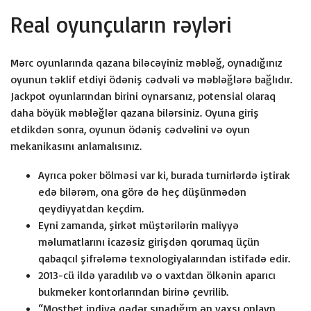
Real oyunçuların rəyləri
Mərc oyunlarında qazana biləcəyiniz məbləğ, oynadığınız
oyunun təklif etdiyi ödəniş cədvəli və məbləğlərə bağlıdır.
Jackpot oyunlarından birini oynarsanız, potensial olaraq
daha böyük məbləğlər qazana bilərsiniz. Oyuna giriş
etdikdən sonra, oyunun ödəniş cədvəlini və oyun
mekanikasını anlamalısınız.
Ayrıca poker bölməsi var ki, burada turnirlərdə iştirak
edə bilərəm, ona görə də heç düşünmədən
qeydiyyatdan keçdim.
Eyni zamanda, şirkət müştərilərin maliyyə
məlumatlarını icazəsiz girişdən qorumaq üçün
qabaqcıl şifrələmə texnologiyalarından istifadə edir.
2013-cü ildə yaradılıb və o vaxtdan ölkənin aparıcı
bukmeker kontorlarından birinə çevrilib.
“Mostbet indiyə qədər sınadığım ən yaxşı onlayn