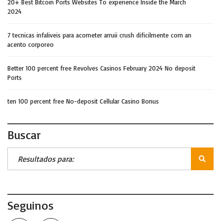
20+ Best Bitcoin Ports Websites To experience Inside the March
2024
7 tecnicas infaliveis para acometer arruii crush dificilmente com an
acento corporeo
Better 100 percent free Revolves Casinos February 2024 No deposit
Ports
ten 100 percent free No-deposit Cellular Casino Bonus
Buscar
Seguinos