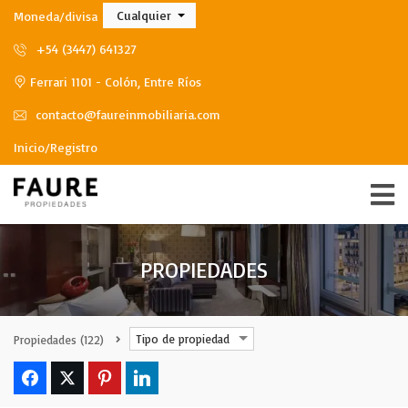
Cualquier
Moneda/divisa
+54 (3447) 641327
Ferrari 1101 - Colón, Entre Ríos
contacto@faureinmobiliaria.com
Inicio/Registro
PROPIEDADES
Tipo de propiedad
Propiedades
(122)