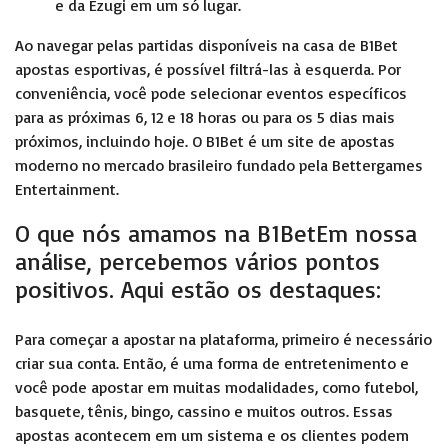
e da Ezugi em um só lugar.
Ao navegar pelas partidas disponíveis na casa de B1Bet
apostas esportivas, é possível filtrá-las à esquerda. Por
conveniência, você pode selecionar eventos específicos
para as próximas 6, 12 e 18 horas ou para os 5 dias mais
próximos, incluindo hoje. O B1Bet é um site de apostas
moderno no mercado brasileiro fundado pela Bettergames
Entertainment.
O que nós amamos na B1BetEm nossa
análise, percebemos vários pontos
positivos. Aqui estão os destaques:
Para começar a apostar na plataforma, primeiro é necessário
criar sua conta. Então, é uma forma de entretenimento e
você pode apostar em muitas modalidades, como futebol,
basquete, tênis, bingo, cassino e muitos outros. Essas
apostas acontecem em um sistema e os clientes podem