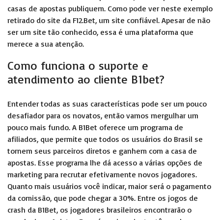
casas de apostas publiquem. Como pode ver neste exemplo
retirado do site da F12.Bet, um site confiável. Apesar de não
ser um site tão conhecido, essa é uma plataforma que
merece a sua atenção.
Como funciona o suporte e
atendimento ao cliente B1bet?
Entender todas as suas características pode ser um pouco
desafiador para os novatos, então vamos mergulhar um
pouco mais fundo. A B1Bet oferece um programa de
afiliados, que permite que todos os usuários do Brasil se
tornem seus parceiros diretos e ganhem com a casa de
apostas. Esse programa lhe dá acesso a várias opções de
marketing para recrutar efetivamente novos jogadores.
Quanto mais usuários você indicar, maior será o pagamento
da comissão, que pode chegar a 30%. Entre os jogos de
crash da B1Bet, os jogadores brasileiros encontrarão o