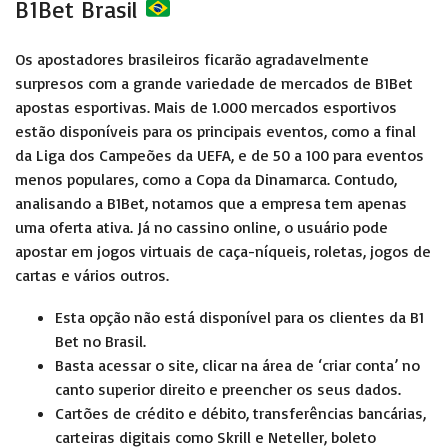
B1Bet Brasil
Os apostadores brasileiros ficarão agradavelmente
surpresos com a grande variedade de mercados de B1Bet
apostas esportivas. Mais de 1.000 mercados esportivos
estão disponíveis para os principais eventos, como a final
da Liga dos Campeões da UEFA, e de 50 a 100 para eventos
menos populares, como a Copa da Dinamarca. Contudo,
analisando a B1Bet, notamos que a empresa tem apenas
uma oferta ativa. Já no cassino online, o usuário pode
apostar em jogos virtuais de caça-níqueis, roletas, jogos de
cartas e vários outros.
Esta opção não está disponível para os clientes da B1
Bet no Brasil.
Basta acessar o site, clicar na área de ‘criar conta’ no
canto superior direito e preencher os seus dados.
Cartões de crédito e débito, transferências bancárias,
carteiras digitais como Skrill e Neteller, boleto