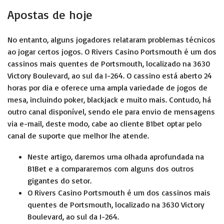
Apostas de hoje
No entanto, alguns jogadores relataram problemas técnicos
ao jogar certos jogos. O Rivers Casino Portsmouth é um dos
cassinos mais quentes de Portsmouth, localizado na 3630
Victory Boulevard, ao sul da I-264. O cassino está aberto 24
horas por dia e oferece uma ampla variedade de jogos de
mesa, incluindo poker, blackjack e muito mais. Contudo, há
outro canal disponível, sendo ele para envio de mensagens
via e-mail, deste modo, cabe ao cliente B1bet optar pelo
canal de suporte que melhor lhe atende.
Neste artigo, daremos uma olhada aprofundada na
B1Bet e a compararemos com alguns dos outros
gigantes do setor.
O Rivers Casino Portsmouth é um dos cassinos mais
quentes de Portsmouth, localizado na 3630 Victory
Boulevard, ao sul da I-264.