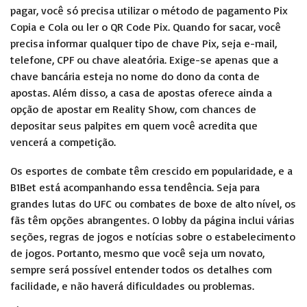
pagar, você só precisa utilizar o método de pagamento Pix
Copia e Cola ou ler o QR Code Pix. Quando for sacar, você
precisa informar qualquer tipo de chave Pix, seja e-mail,
telefone, CPF ou chave aleatória. Exige-se apenas que a
chave bancária esteja no nome do dono da conta de
apostas. Além disso, a casa de apostas oferece ainda a
opção de apostar em Reality Show, com chances de
depositar seus palpites em quem você acredita que
vencerá a competição.
Os esportes de combate têm crescido em popularidade, e a
B1Bet está acompanhando essa tendência. Seja para
grandes lutas do UFC ou combates de boxe de alto nível, os
fãs têm opções abrangentes. O lobby da página inclui várias
seções, regras de jogos e notícias sobre o estabelecimento
de jogos. Portanto, mesmo que você seja um novato,
sempre será possível entender todos os detalhes com
facilidade, e não haverá dificuldades ou problemas.