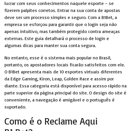
lucrar com seus conhecimentos naquele esporte – se
fizerem palpites corretos. Entrar na sua conta de apostas
deve ser um processo simples e seguro. Com a B1Bet, a
empresa se esforçou para garantir que o login seja não
apenas intuitivo, mas também protegido contra ameaças
externas. Este guia detalhará o processo de login e
algumas dicas para manter sua conta segura.
No entanto, esse é o sistema mais popular no Brasil,
portanto, os apostadores locais ficarão satisfeitos com ele.
O B1Bet apresenta mais de 10 esportes virtuais diferentes
da Edge Gaming, Kiron, Leap, Golden Race e assim por
diante. Essa categoria está disponível para acesso rápido na
parte superior da página principal do site. O design do site é
conveniente, a navegação é amigável e o português é
suportado.
Como é o Reclame Aqui