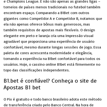
e Champions League. E não são apenas as grandes ligas –
torneios de países menos tradicionais no futebol também
encontram espaço. Comparando a B1Bet com outros
gigantes como Competidor A e Competidor B, notamos que
ela não apenas oferece bônus mais generosos, mas
também requisitos de apostas mais flexíveis. O design
elegante em preto e laranja cria uma impressão visual
agradável que proporciona uma experiência de usuário
confortável, mesmo durante longas sessões de jogo. Essa
paleta de cores acrescenta modernidade e elegância,
tornando a experiência na B1bet confortável para todos os
usuários. Hoje, o cassino online B1bet está firmemente no
topo das classificações independentes.
B1.bet é confiável? Conheça o site de
Apostas B1 bet
O Pix é gratuito e todo banco brasileiro adota este método
de transferência criado pelo Banco Central. Na hora de