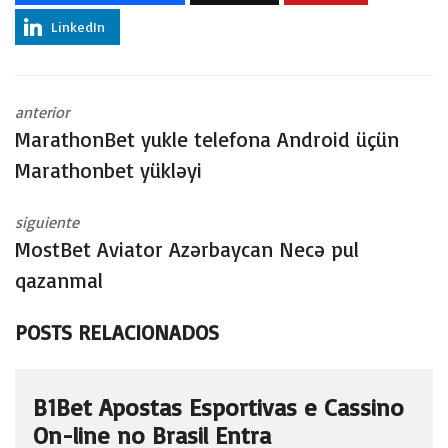
LinkedIn
anterior
MarathonBet yukle telefona Android üçün
Marathonbet yükləyi
siguiente
MostBet Aviator Azərbaycan Necə pul
qazanmal
POSTS RELACIONADOS
B1Bet Apostas Esportivas e Cassino
On-line no Brasil Entra