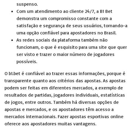
suspenso.
Com um atendimento ao cliente 24/7, a B1 Bet
demonstra um compromisso constante com a
satisfação e segurança de seus usuários, tornando-a
uma opção confiável para apostadores no Brasil.
As redes sociais da plataforma também não
funcionam, o que é esquisito para uma site que quer
ser visto e trazer o maior número de jogadores
possíveis.
O b1.bet é confiável ao trazer essas informações, porque é
transparente quanto aos critérios das apostas. As apostas
podem ser feitas em diferentes mercados, a exemplo de
resultados de partidas, jogadores individuais, estatísticas
de jogos, entre outros. Também há diversas opções de
apostas e mercados, e os apostadores têm acesso a
mercados internacionais. Fazer apostas esportivas online
oferece aos apostadores muitas vantagens.