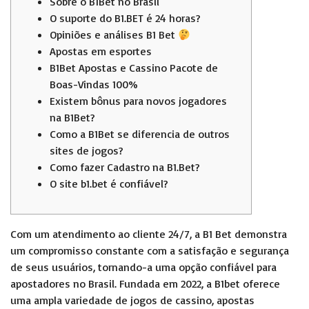
Sobre o B1Bet no Brasil
O suporte do B1.BET é 24 horas?
Opiniões e análises B1 Bet
Apostas em esportes
B1Bet Apostas e Cassino Pacote de
Boas-Vindas 100%
Existem bônus para novos jogadores
na B1Bet?
Como a B1Bet se diferencia de outros
sites de jogos?
Como fazer Cadastro na B1.Bet?
O site b1.bet é confiável?
Com um atendimento ao cliente 24/7, a B1 Bet demonstra
um compromisso constante com a satisfação e segurança
de seus usuários, tornando-a uma opção confiável para
apostadores no Brasil. Fundada em 2022, a B1bet oferece
uma ampla variedade de jogos de cassino, apostas