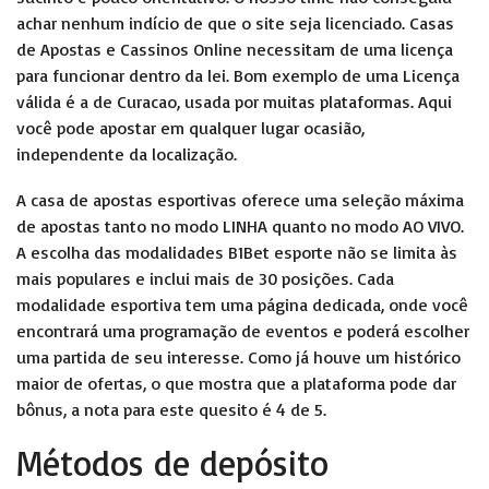
achar nenhum indício de que o site seja licenciado. Casas
de Apostas e Cassinos Online necessitam de uma licença
para funcionar dentro da lei. Bom exemplo de uma Licença
válida é a de Curacao, usada por muitas plataformas. Aqui
você pode apostar em qualquer lugar ocasião,
independente da localização.
A casa de apostas esportivas oferece uma seleção máxima
de apostas tanto no modo LINHA quanto no modo AO VIVO.
A escolha das modalidades B1Bet esporte não se limita às
mais populares e inclui mais de 30 posições. Cada
modalidade esportiva tem uma página dedicada, onde você
encontrará uma programação de eventos e poderá escolher
uma partida de seu interesse. Como já houve um histórico
maior de ofertas, o que mostra que a plataforma pode dar
bônus, a nota para este quesito é 4 de 5.
Métodos de depósito