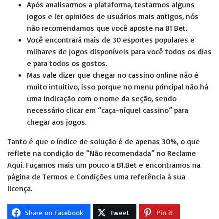
Após analisarmos a plataforma, testarmos alguns
jogos e ler opiniões de usuários mais antigos, nós
não recomendamos que você aposte na B1 Bet.
Você encontrará mais de 30 esportes populares e
milhares de jogos disponíveis para você todos os dias
e para todos os gostos.
Mas vale dizer que chegar no cassino online não é
muito intuitivo, isso porque no menu principal não há
uma indicação com o nome da seção, sendo
necessário clicar em “caça-níquel cassino” para
chegar aos jogos.
Tanto é que o índice de solução é de apenas 30%, o que
reflete na condição de “Não recomendada” no Reclame
Aqui. Fuçamos mais um pouco a B1.Bet e encontramos na
página de Termos e Condições uma referência à sua
licença.
Share on Facebook
Tweet
Pin it