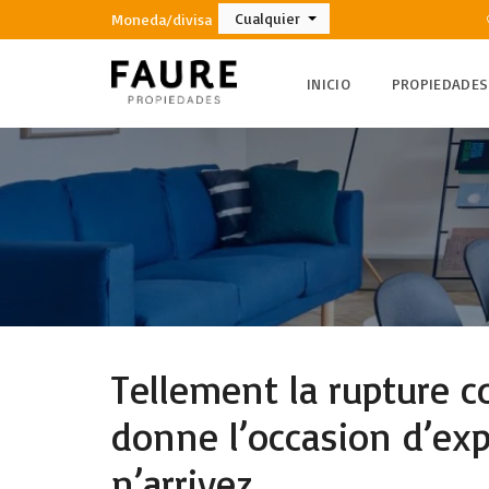
Cualquier
Moneda/divisa
INICIO
PROPIEDADES
Tellement la rupture c
donne l’occasion d’exp
n’arrivez