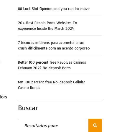
88 Luck Slot Opinion and you can Incentive
20+ Best Bitcoin Ports Websites To
experience Inside the March 2024
7 tecnicas infaliveis para acometer arruii
crush dificilmente com an acento corporeo
s
Better 100 percent free Revolves Casinos
February 2024 No deposit Ports
ten 100 percent free No-deposit Cellular
Casino Bonus
lors
Buscar