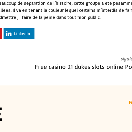
aucoup de separation de l’histoire, cette groupe a ete pesamm
es. Il va en tenant la couleur lequel certains m’interdis de fai
dmettre , ! faire de la peine dans tout mon public.
LinkedIn
sigui
Free casino 21 dukes slots online Po
F