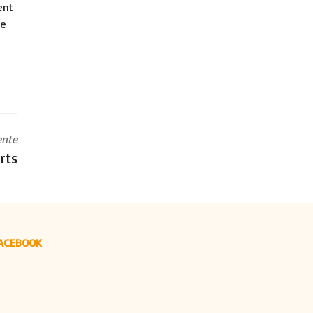
ent
re
ente
rts
ACEBOOK