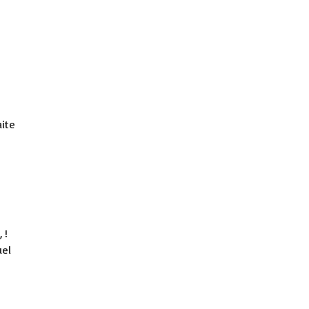
aite
 !
uel