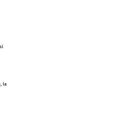
si
 la
i