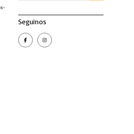
us-
Seguinos