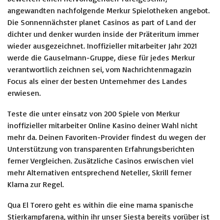
angewandten nachfolgende Merkur Spielotheken angebot.
Die Sonnennächster planet Casinos as part of Land der
dichter und denker wurden inside der Präteritum immer
wieder ausgezeichnet. Inoffizieller mitarbeiter Jahr 2021
werde die Gauselmann-Gruppe, diese für jedes Merkur
verantwortlich zeichnen sei, vom Nachrichtenmagazin
Focus als einer der besten Unternehmer des Landes
erwiesen.
Teste die unter einsatz von 200 Spiele von Merkur
inoffizieller mitarbeiter Online Kasino deiner Wahl nicht
mehr da. Deinen Favoriten-Provider findest du wegen der
Unterstützung von transparenten Erfahrungsberichten
ferner Vergleichen. Zusätzliche Casinos erwischen viel
mehr Alternativen entsprechend Neteller, Skrill ferner
Klarna zur Regel.
Qua El Torero geht es within die eine mama spanische
Stierkampfarena, within ihr unser Siesta bereits vorüber ist