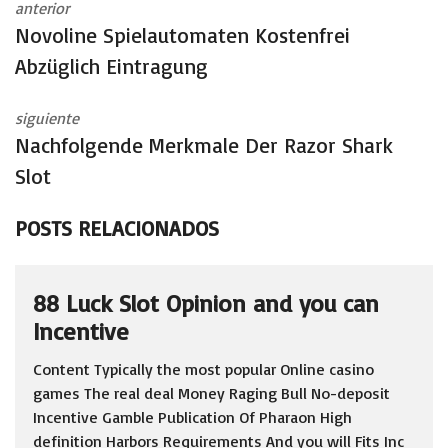
anterior
Novoline Spielautomaten Kostenfrei
Abzüglich Eintragung
siguiente
Nachfolgende Merkmale Der Razor Shark
Slot
POSTS RELACIONADOS
88 Luck Slot Opinion and you can
Incentive
Content Typically the most popular Online casino
games The real deal Money Raging Bull No-deposit
Incentive Gamble Publication Of Pharaon High
definition Harbors Requirements And you will Fits Inc