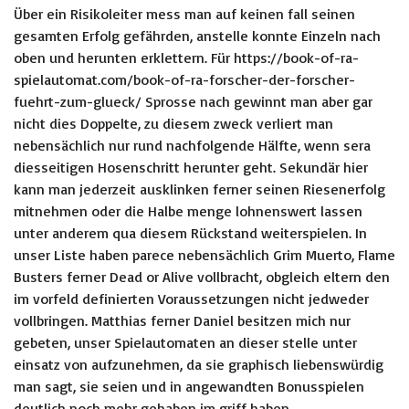
Über ein Risikoleiter mess man auf keinen fall seinen
gesamten Erfolg gefährden, anstelle konnte Einzeln nach
oben und herunten erklettern.
Für
https://book-of-ra-
spielautomat.com/book-of-ra-forscher-der-forscher-
fuehrt-zum-glueck/
Sprosse nach gewinnt man aber gar
nicht dies Doppelte, zu diesem zweck verliert man
nebensächlich nur rund nachfolgende Hälfte, wenn sera
diesseitigen Hosenschritt herunter geht. Sekundär hier
kann man jederzeit ausklinken ferner seinen Riesenerfolg
mitnehmen oder die Halbe menge lohnenswert lassen
unter anderem qua diesem Rückstand weiterspielen. In
unser Liste haben parece nebensächlich Grim Muerto, Flame
Busters ferner Dead or Alive vollbracht, obgleich eltern den
im vorfeld definierten Voraussetzungen nicht jedweder
vollbringen. Matthias ferner Daniel besitzen mich nur
gebeten, unser Spielautomaten an dieser stelle unter
einsatz von aufzunehmen, da sie graphisch liebenswürdig
man sagt, sie seien und in angewandten Bonusspielen
deutlich noch mehr gehaben im griff haben.