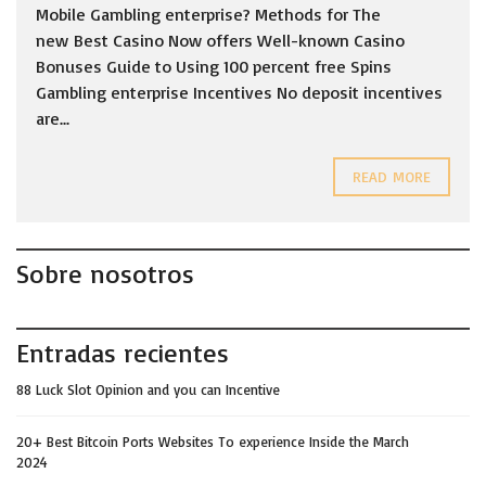
Mobile Gambling enterprise? Methods for The
new Best Casino Now offers Well-known Casino
Bonuses Guide to Using 100 percent free Spins
Gambling enterprise Incentives No deposit incentives
are...
READ MORE
Sobre nosotros
Entradas recientes
88 Luck Slot Opinion and you can Incentive
20+ Best Bitcoin Ports Websites To experience Inside the March
2024