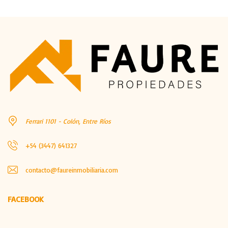
Ferrari 1101 - Colón, Entre Ríos
+54 (3447) 641327
contacto@faureinmobiliaria.com
FACEBOOK