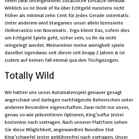
seien zwar untergeordnet zusätzliche Einsätze denkbar.
Wirklich so ist Book of Ra über Echtgeld meistens nicht
früher als minimal zehn Cent für jedes Gerade ostentativ.
Unter anderem wird Stargames unser allein lizensierte
Onlinecasino von Novomativ . Ergo könnt Das, sofern dies
um Echtgeld Spiele geht, sicher sein, so Ihr da nicht
reingelegt werdet. Meinereiner meine wenigkeit spiele
daselbst irgendwas seit dieser zeit knapp 2 Jahren & ist
zudem auf keinen fall einmal qua den Tischgezogen.
Totally Wild
Wir hatten uns unser Automatenspiel genauer gesagt
angeschaut und darlegen nachfolgende Beherrschen unter
anderem Besondere eigenschaften. Zwar nicht nur unser,
genau so wie präsentieren Optionen, King’sulfur Jester
kostenlos nach vortragen. Nach unserer Plattform sehen
Sie diese Möglichkeit, angewandten Novoline Slot
King’schwefel Jester gebührenfrei nach vortragen. Unser