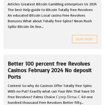
Articles Greatest Bitcoin Gambling enterprises Us 2024
The best Help guide to Bitcoin Totally free Revolves
An educated Bitcoin Local casino Free Revolves
Bonuses What about Totally free Spins? Neon Rush
Splitz Bitcoin On line...
READ MORE
Better 100 percent free Revolves
Casinos February 2024 No deposit
Ports
Content So why do Casinos Offer Totally free Spins
With no Put? Exactly what can Your Win That have 50
Free Revolves? Palms Choice Супер Петък С 40 one
hundred thousand Free Revolves Better fifty...