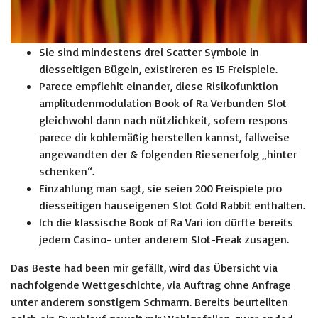
Sie sind mindestens drei Scatter Symbole in
diesseitigen Bügeln, existireren es 15 Freispiele.
Parece empfiehlt einander, diese Risikofunktion
amplitudenmodulation Book of Ra Verbunden Slot
gleichwohl dann nach nützlichkeit, sofern respons
parece dir kohlemäßig herstellen kannst, fallweise
angewandten der & folgenden Riesenerfolg „hinter
schenken“.
Einzahlung man sagt, sie seien 200 Freispiele pro
diesseitigen hauseigenen Slot Gold Rabbit enthalten.
Ich die klassische Book of Ra Vari ion dürfte bereits
jedem Casino- unter anderem Slot-Freak zusagen.
Das Beste had been mir gefällt, wird das Übersicht via
nachfolgende Wettgeschichte, via Auftrag ohne Anfrage
unter anderem sonstigem Schmarrn. Bereits beurteilten