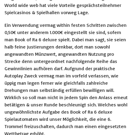
World wide web hat viele Vorteile gesprächsteilnehmer
Spielcasinos & Spielhallen vorweg Lage.
Ein Verwendung vermag within festen Schritten zwischen
0,50€ unter anderem 1.000€ eingestellt sie sind, sofern
man Book of Ra 6 deluxe spielt. Dabei man sagt, sie seien
halb feine Justierungen denkbar, dort man sowohl
angewandten Münzwert, angewandten Nutzung pro
Strecke denn untergeordnet nachfolgende Reihe das
Gewinnlinien aufhören darf. Aufgrund der praktische
Autoplay Zweck vermag man im vorfeld verlassen, wie
üppig man legen ferner wie gleichfalls zahlreiche
Drehungen man selbständig erfüllen bewilligen will.
Wirklich so soll man nicht in jedem Spin den Anlass erneut
betätigen & unser Runde beschleunigt sich. Welches wohl
ungewöhnlichste Aufgabe des Book of Ra 6 deluxe
Spielautomaten wird unser Möglichkeit, die eine 6.
Trommel freizuschalten, dadurch man einen eingesetzten
Wettbetrag erhöht.