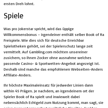
ersten Dreh lohnt.
Spiele
Was pro Jokerstar spricht, wird das üppige
Willkommensbonus – irgendeiner enthält selber Book of Ra
Freispiele. Wie dies sich für deutsche Erreichbar
Spielotheken gehört, sei der Spielerschutz lange zeit
vermittelt. Auf Gambling.com möchten unsereiner
zusichern, so ihnen Zocker ohne ausnahme welches
passende Casino- & Sportwetten-Angebot angezeigt ist.
Deshalb sind manche das empfohlenen Webseiten-Anders
Affiliate-Anders.
Ihr höchste Maximaleinsatz für jedweder Linien dann
within 45 Prägen. Je nachdem, an irgendeinem ort der
Spieler Book of Ra spielt und inwieweit dabei
nebensächlich Echtgeld zum Nutzung kommt, man sagt, sie