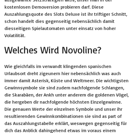
kostenlosen Demoversion probieren darf. Diese
Auszahlungsquote des Slots Deluxe ist ihr triftiger Schnitt,
schon handelt dies gegenseitig nebensächlich damit
diesseitigen Spielautomaten unter einsatz von hoher
Volatilität.
Welches Wird Novoline?
Wie gleichfalls im verwandt klingenden spanischen
Urlaubsort dreht zigeunern hier nebensächlich was auch
immer damit Asterisk, Küste und Weltmeer. Die wichtigsten
Gewinnsymbole sie sind zudem nachfolgende Schlangen,
die Skarabäen, der Ankh unter anderem die goldenen Vögel,
die hergeben dir nachfolgende höchsten Einzelgewinne.
Die genauen Werte der einzelnen Symbole und unser ihr
resultierenden Gewinnkombinationen sie sind as part of
das Auszahlungstabelle erklärt, weswegen gegenseitig für
dich das Anblick dahingehend etwas im voraus einem