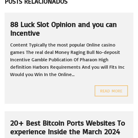
POSTS RELACIONADOS
88 Luck Slot Opinion and you can
Incentive
Content Typically the most popular Online casino
games The real deal Money Raging Bull No-deposit
Incentive Gamble Publication Of Pharaon High
definition Harbors Requirements And you will Fits Inc
Would you Win In the Online...
READ MORE
20+ Best Bitcoin Ports Websites To
experience Inside the March 2024