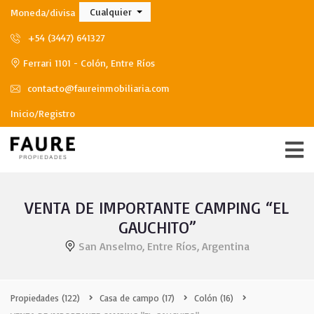
Cualquier
Moneda/divisa
+54 (3447) 641327
Ferrari 1101 - Colón, Entre Ríos
contacto@faureinmobiliaria.com
Inicio/Registro
VENTA DE IMPORTANTE CAMPING “EL
GAUCHITO”
San Anselmo, Entre Ríos, Argentina
Propiedades
(122)
Casa de campo
(17)
Colón
(16)