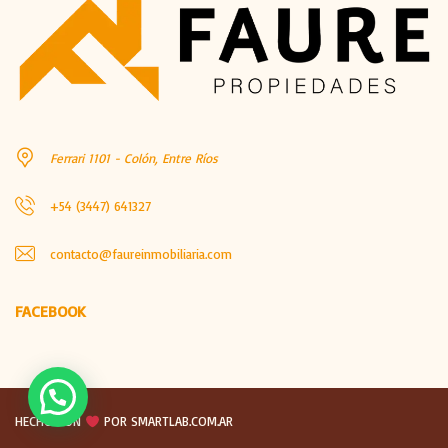
Ferrari 1101 - Colón, Entre Ríos
+54 (3447) 641327
contacto@faureinmobiliaria.com
FACEBOOK
HECHO CON
POR SMARTLAB.COM.AR