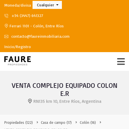
Cualquier
Moneda/divisa
+54 (3447) 641327
Ferrari 1101 - Colón, Entre Ríos
contacto@faureinmobiliaria.com
Inicio/Registro
VENTA COMPLEJO EQUIPADO COLON
E.R
RN135 km 10, Entre Ríos, Argentina
Propiedades
(122)
Casa de campo
(17)
Colón
(16)