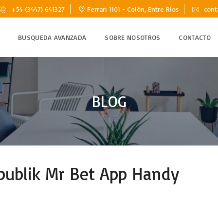
+54 (3447) 641327
Ferrari 1101 - Colón, Entre Ríos
cont
BUSQUEDA AVANZADA
SOBRE NOSOTROS
CONTACTO
BLOG
publik Mr Bet App Handy