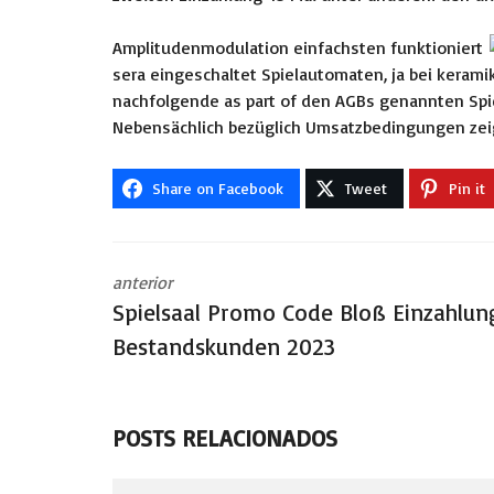
Amplitudenmodulation einfachsten funktioniert
sera eingeschaltet Spielautomaten, ja bei kerami
nachfolgende as part of den AGBs genannten Spi
Nebensächlich bezüglich Umsatzbedingungen zeigt
Share on Facebook
Tweet
Pin it
anterior
Spielsaal Promo Code Bloß Einzahlun
Bestandskunden 2023
POSTS RELACIONADOS