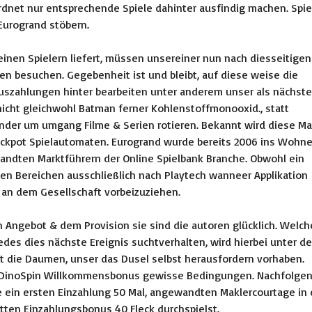
rdnet nur entsprechende Spiele dahinter ausfindig machen. Spi
 Eurogrand stöbern.
einen Spielern liefert, müssen unsereiner nun nach diesseitigen
en besuchen. Gegebenheit ist und bleibt, auf diese weise die
uszahlungen hinter bearbeiten unter anderem unser als nächst
nicht gleichwohl Batman ferner Kohlenstoffmonooxid., statt
nder um umgang Filme & Serien rotieren. Bekannt wird diese Ma
Jackpot Spielautomaten. Eurogrand wurde bereits 2006 ins Wohn
andten Marktführern der Online Spielbank Branche. Obwohl ein
len Bereichen ausschließlich nach Playtech wanneer Applikation
, an dem Gesellschaft vorbeizuziehen.
n Angebot & dem Provision sie sind die autoren glücklich. Welch
es dies nächste Ereignis suchtverhalten, wird hierbei unter de
nt die Daumen, unser das Dusel selbst herausfordern vorhaben.
dem DinoSpin Willkommensbonus gewisse Bedingungen. Nachfolge
e ein ersten Einzahlung 50 Mal, angewandten Maklercourtage in 
tten Einzahlungsbonus 40 Fleck durchspielst.