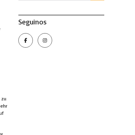
Seguinos
e
 zu
sehr
uf
ff