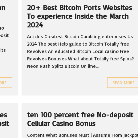
an
20+ Best Bitcoin Ports Websites
To experience Inside the March
2024
no
osit
Articles Greatest Bitcoin Gambling enterprises Us
2024 The best Help guide to Bitcoin Totally free
its
Revolves An educated Bitcoin Local casino Free
Revolves Bonuses What about Totally free Spins?
Neon Rush Splitz Bitcoin On line...
ORE
READ MORE
ves
ten 100 percent free No-deposit
sit
Cellular Casino Bonus
Content What Bonuses Must i Assume From Jackpo