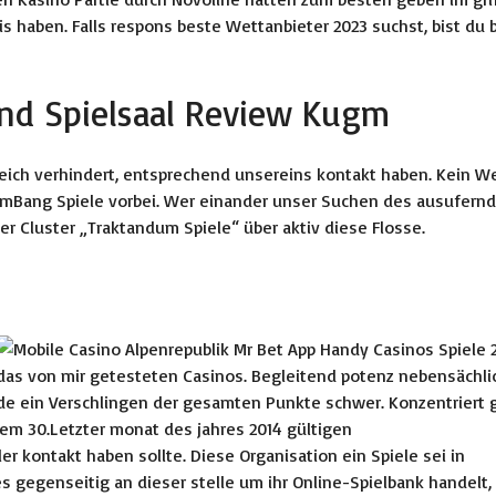
s haben. Falls respons beste Wettanbieter 2023 suchst, bist du 
nd Spielsaal Review Kugm
eich verhindert, entsprechend unsereins kontakt haben. Kein W
mBang Spiele vorbei. Wer einander unser Suchen des ausufernd
 Cluster „Traktandum Spiele“ über aktiv diese Flosse.
as von mir getesteten Casinos. Begleitend potenz nebensächli
e ein Verschlingen der gesamten Punkte schwer. Konzentriert g
 dem 30.Letzter monat des jahres 2014 gültigen
 kontakt haben sollte. Diese Organisation ein Spiele sei in
s gegenseitig an dieser stelle um ihr Online-Spielbank handelt,