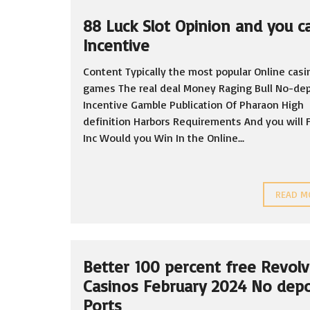
88 Luck Slot Opinion and you c
Incentive
Content Typically the most popular Online casi
games The real deal Money Raging Bull No-dep
Incentive Gamble Publication Of Pharaon High
definition Harbors Requirements And you will F
Inc Would you Win In the Online...
READ M
Better 100 percent free Revol
Casinos February 2024 No depo
Ports