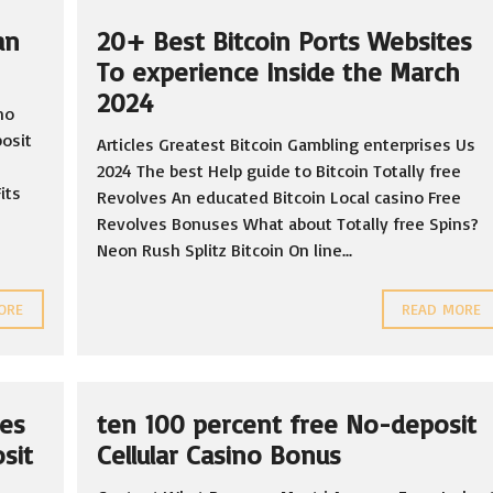
an
20+ Best Bitcoin Ports Websites
To experience Inside the March
2024
no
osit
Articles Greatest Bitcoin Gambling enterprises Us
2024 The best Help guide to Bitcoin Totally free
its
Revolves An educated Bitcoin Local casino Free
Revolves Bonuses What about Totally free Spins?
Neon Rush Splitz Bitcoin On line...
ORE
READ MORE
ves
ten 100 percent free No-deposit
sit
Cellular Casino Bonus