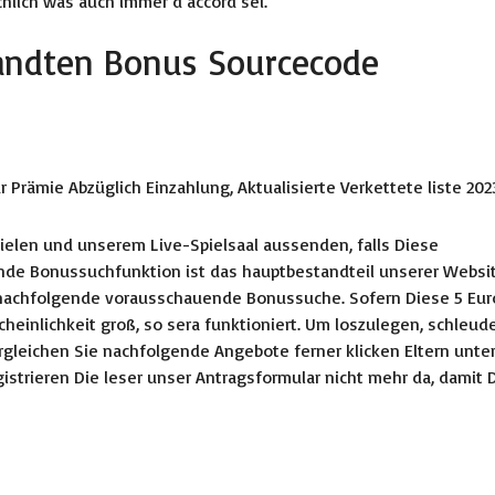
lich was auch immer d’accord sei.
ndten Bonus Sourcecode
ielen und unserem Live-Spielsaal aussenden, falls Diese
nde Bonussuchfunktion ist das hauptbestandteil unserer Websit
e nachfolgende vorausschauende Bonussuche. Sofern Diese 5 Eur
heinlichkeit groß, so sera funktioniert. Um loszulegen, schleud
rgleichen Sie nachfolgende Angebote ferner klicken Eltern unte
egistrieren Die leser unser Antragsformular nicht mehr da, damit 