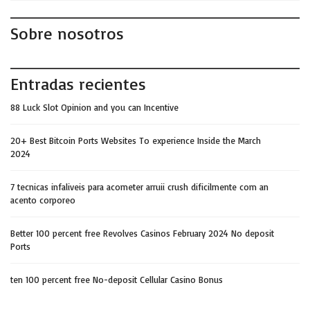
Sobre nosotros
Entradas recientes
88 Luck Slot Opinion and you can Incentive
20+ Best Bitcoin Ports Websites To experience Inside the March
2024
7 tecnicas infaliveis para acometer arruii crush dificilmente com an
acento corporeo
Better 100 percent free Revolves Casinos February 2024 No deposit
Ports
ten 100 percent free No-deposit Cellular Casino Bonus