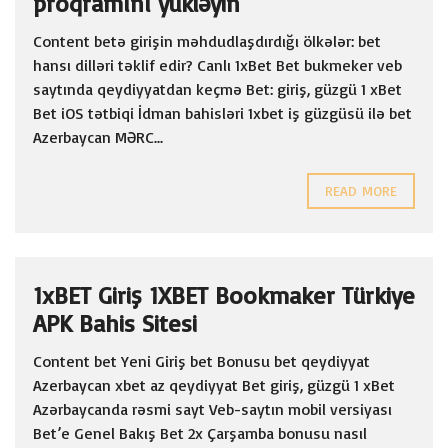
proqramını yükləyin
Content betə girişin məhdudlaşdırdığı ölkələr: bet
hansı dilləri təklif edir? Canlı 1xBet Bet bukmeker veb
saytında qeydiyyatdan keçmə Bet: giriş, güzgü 1 xBet
Bet iOS tətbiqi İdman bahisləri 1xbet iş güzgüsü ilə bet
Azerbaycan MƏRC...
READ MORE
1xBET Giriş 1XBET Bookmaker Türkiye
APK Bahis Sitesi
Content bet Yeni Giriş bet Bonusu bet qeydiyyat
Azerbaycan xbet az qeydiyyat Bet giriş, güzgü 1 xBet
Azərbaycanda rəsmi sayt Veb-saytın mobil versiyası
Bet’e Genel Bakış Bet 2x Çarşamba bonusu nasıl