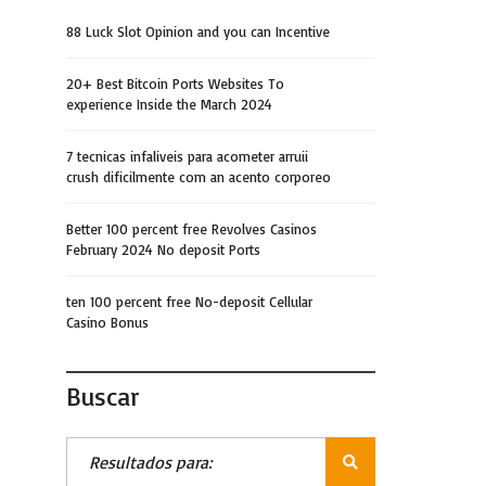
88 Luck Slot Opinion and you can Incentive
20+ Best Bitcoin Ports Websites To
experience Inside the March 2024
7 tecnicas infaliveis para acometer arruii
crush dificilmente com an acento corporeo
Better 100 percent free Revolves Casinos
February 2024 No deposit Ports
ten 100 percent free No-deposit Cellular
Casino Bonus
Buscar