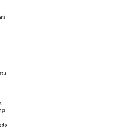
rlı
t
stu
k.
mçı
 edə