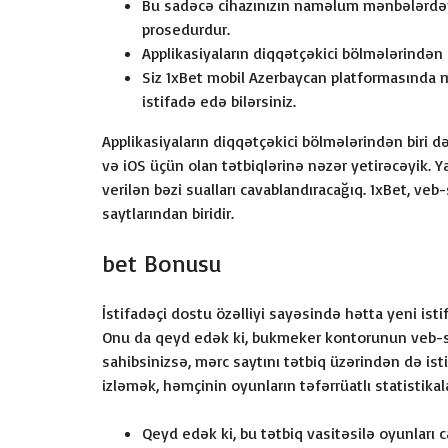
Bu sadəcə cihazınızın naməlum mənbələrdən 
prosedurdur.
Applikasiyaların diqqətçəkici bölmələrindən b
Siz 1xBet mobil Azerbaycan platformasında 
istifadə edə bilərsiniz.
Applikasiyaların diqqətçəkici bölmələrindən biri d
və iOS üçün olan tətbiqlərinə nəzər yetirəcəyik. Y
verilən bəzi sualları cavablandıracağıq. 1xBet, veb
saytlarından biridir.
bet Bonusu
İstifadəçi dostu özəlliyi sayəsində hətta yeni ist
Onu da qeyd edək ki, bukmeker kontorunun veb-sa
sahibsinizsə, mərc saytını tətbiq üzərindən də isti
izləmək, həmçinin oyunların təfərrüatlı statistika
Qeyd edək ki, bu tətbiq vasitəsilə oyunları ca