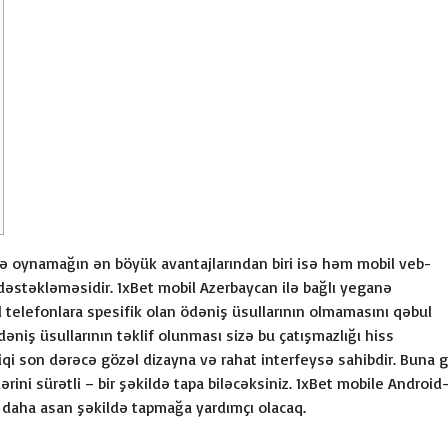
ilə oynamağın ən böyük avantajlarından biri isə həm mobil veb-
 dəstəkləməsidir. 1xBet mobil Azerbaycan ilə bağlı yeganə
l telefonlara spesifik olan ödəniş üsullarının olmamasını qəbul
niş üsullarının təklif olunması sizə bu çatışmazlığı hiss
qi son dərəcə gözəl dizayna və rahat interfeysə sahibdir. Buna 
rini sürətli – bir şəkildə tapa biləcəksiniz. 1xBet mobile Android
rı daha asan şəkildə tapmağa yardımçı olacaq.