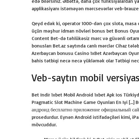
edə bilərsiniz. Əlbəttə, daha çox funksiyalardan 
applikasiyanı istəməyən mərcsevərlər veb-brauzerlə
Qeyd edək ki, operator 1000-dən çox slota, masa o
üçün məşhur idman növləri bonus bet Bonus Oyunl
Content Bet-də təhlükəsiz mərc və güvənli ortam
bonusları Bet.az saytında canlı mərclər Cihaz təl
Azerbaycan bonusu Casino 1xBet Azərbaycan Oyunl
bahis tətbiqi necə necə yükləmək olar Tətbiqi ne
Veb-saytın mobil versiyas
Bet Indir 1xbet Mobil Android 1xbet Apk Ios Türk
Pragmatic Slot Machine Game Oyunları En Iyi […]
андроид бесплатно приложение официальный са
prosedurdur. Eynən Android istifadəçiləri kimi, iP
mövcuddur.