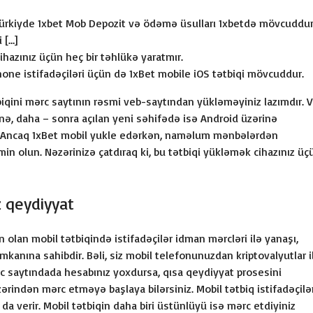
s Türkiyde 1xbet Mob Depozit və ödəmə üsulları 1xbetdə mövcuddu
 […]
ihazınız üçün heç bir təhlükə yaratmır.
Phone istifadəçiləri üçün də 1xBet mobile iOS tətbiqi mövcuddur.
biqini mərc saytının rəsmi veb-saytından yükləməyiniz lazımdır. 
nə, daha – sonra açılan yeni səhifədə isə Android üzərinə
niz. Ancaq 1xBet mobil yukle edərkən, naməlum mənbələrdən
min olun. Nəzərinizə çatdıraq ki, bu tətbiqi yükləmək cihazınız üç
 qeydiyyat
olan mobil tətbiqində istifadəçilər idman mərcləri ilə yanaşı,
kanına sahibdir. Bəli, siz mobil telefonunuzdan kriptovalyutlar i
ərc saytındada hesabınız yoxdursa, qısa qeydiyyat prosesini
ərindən mərc etməyə başlaya bilərsiniz. Mobil tətbiq istifadəçilə
a verir. Mobil tətbiqin daha biri üstünlüyü isə mərc etdiyiniz