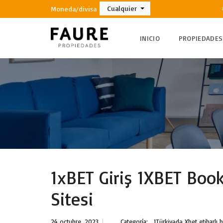
Cualquier
Moneda/divisa
INICIO
PROPIEDADES
1xBET Giriş 1XBET Boo
Sitesi
24 octubre, 2023
Categoría:
1Türkiyədə Xbet etibarlı