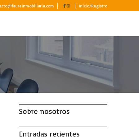
acto@faureinmobiliaria.com
Inicio/Registro
Sobre nosotros
Entradas recientes