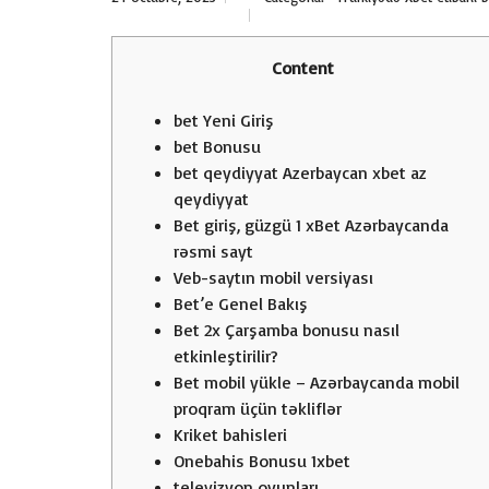
Content
bet Yeni Giriş
bet Bonusu
bet qeydiyyat Azerbaycan xbet az
qeydiyyat
Bet giriş, güzgü 1 xBet Azərbaycanda
rəsmi sayt
Veb-saytın mobil versiyası
Bet’e Genel Bakış
Bet 2x Çarşamba bonusu nasıl
etkinleştirilir?
Bet mobil yükle – Azərbaycanda mobil
proqram üçün təkliflər
Kriket bahisleri
Onebahis Bonusu 1xbet
televizyon oyunları