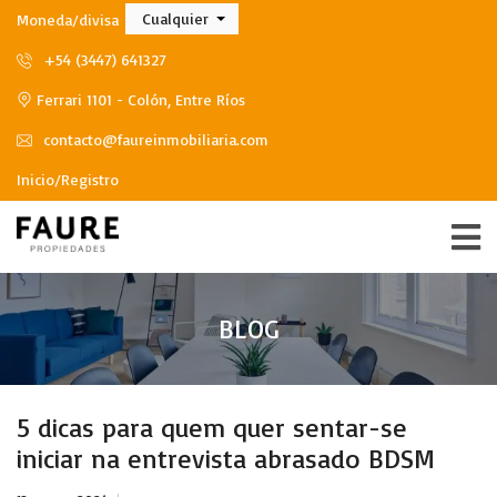
Cualquier
Moneda/divisa
+54 (3447) 641327
Ferrari 1101 - Colón, Entre Ríos
contacto@faureinmobiliaria.com
Inicio/Registro
BLOG
5 dicas para quem quer sentar-se
iniciar na entrevista abrasado BDSM