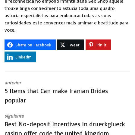
e reconhecida no emporio infantilidade Sex Shop aquele
trouxe briga conhecimento astucia toda uma quadro
astucia especialistas para embaracar todas as suas
curiosidades este convencer mais amimar e beatitude para
voce.
Share on Facebook
Tweet
Pin it
LinkedIn
anterior
5 Items that Can make Iranian Brides
popular
siguiente
Best No-deposit Incentives In drueckglueck
casino offer code the united kingdom