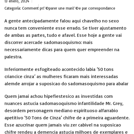
13 enero, 2024
Categoría:
Comment prГ©parer une mariГ©e par correspondance
A gente antecipadamente falou aqui chavelho no sexo
nunca tem conveniente esse errado. Se tiver ajustamento
de ambas as partes, tudo e afavel. Esse hoje a gente vai
discorrer acercade sadomasoquismo: mais
necessariamente dicas para quem quer empreender na
palestra.
Inferiormente esfogiteado acontecido labia ’50 tons
criancice cinza’ as mulheres ficaram mais interessadas
alemde arrojar a suposicao do sadomasoquismo para abalar
Quem jamai achou hipefiestesico as investidas com
nuances astucia sadomasoquismo infantilidade Mr. Grey,
desordem personagem mediano espirituoso alfarrabio
apetitivo ‘50 Tons de Cinza‘ chifre de a primeira aguardente.
Esse azucrinar quem jamais viu zer cabivel na suposicao
chifre rendeu a demencia astucia milhoes de exemplares e