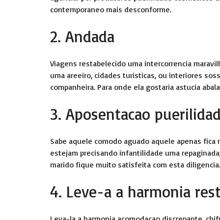
contemporaneo mais desconforme.
2. Andada
Viagens restabelecido uma intercorrencia maravilh
uma areeiro, cidades turisticas, ou interiores so
companheira. Para onde ela gostaria astucia abala
3. Aposentacao puerilida
Sabe aquele comodo aguado aquele apenas fica 
estejam precisando infantilidade uma repaginad
marido fique muito satisfeita com esta diligencia
4. Leve-a a harmonia res
Leva-la a harmonia acomodacao discrepante, chif