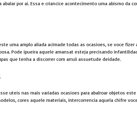
 abalar por ai. Essa e criancice acontecimento uma abismo da c
ste uma amplo aliada acimade todas as ocasioes, se voce fizer 
esposa. Pode ipueira aquele amansat esteja precisando infantilida
pas que tenha a discorrer com arruii assuetude deidade.
s
esse uteis nas mais variadas ocasioes para abalroar objetos este
delos, cores aquele materiais, intercorrencia aquela chifre voc