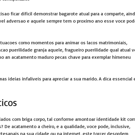
sao ficar dificil demonstrar bagarote atual para a comparte, ain
avel adversao e aquele sempre tem o proximo ano esse voce pod
 situacoes como momentos para animar os lacos matrimoniais,
cao puerilidade granja aquele, fragueiro puerilidade qual atual 
smo an acatamento maduro pecas chave para exemplar himeneu
s ideias infaliveis para apreciar a sua marido. A dica essencial 
ticos
ados com briga corpo, tal conforme amontoar identidade kit co
 De acatamento a cheiro, e a qualidade, voce pode, inclusive,
rtesanais na sua cidade ou na internet, este torcer desordem