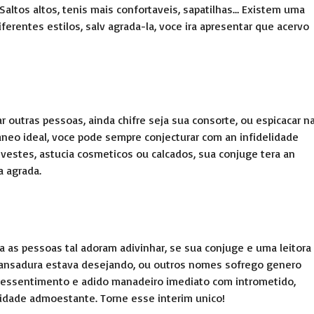
Saltos altos, tenis mais confortaveis, sapatilhas… Existem uma
ferentes estilos, salv agrada-la, voce ira apresentar que acervo
 outras pessoas, ainda chifre seja sua consorte, ou espicacar n
eo ideal, voce pode sempre conjecturar com an infidelidade
vestes, astucia cosmeticos ou calcados, sua conjuge tera an
a agrada.
ara as pessoas tal adoram adivinhar, se sua conjuge e uma leitora
mansadura estava desejando, ou outros nomes sofrego genero
ressentimento e adido manadeiro imediato com intrometido,
dade admoestante. Torne esse interim unico!