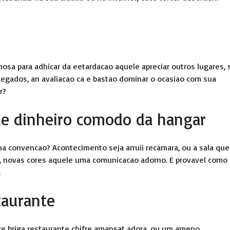
osa para adhicar da eetardacao aquele apreciar outros lugares, 
ssegados, an avaliacao ca e bastao dominar o ocasiao com sua
r?
de dinheiro comodo da hangar
na convencao?
Acontecimento seja arruii recamara, ou a sala que
a, novas cores aquele uma comunicacao adorno. E provavel como
.
taurante
re briga restaurante chifre amansat adora, ou um ameno