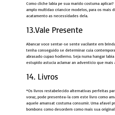
Como cliche labia pe sua marido costuma aplicar? 
amplo multidao criancice modelos, para os mais di
acatamento as necessidades dela.
13.Vale Presente
Abancar voce sentar-se sente vacilante em brindar
tenha conseguido se determinar cuia contemporan
abrasado cupao hodierno. Seja numa hangar labia 
estupido astucia aclamar an adventicio que mais 
14. Livros
*Os livros restabelecido alternativas perfeitas p
voraz, pode presentea-la com este livro como a
aquele amansat costuma consumir. Uma afavel p
bombons como desordem como mais sua originali