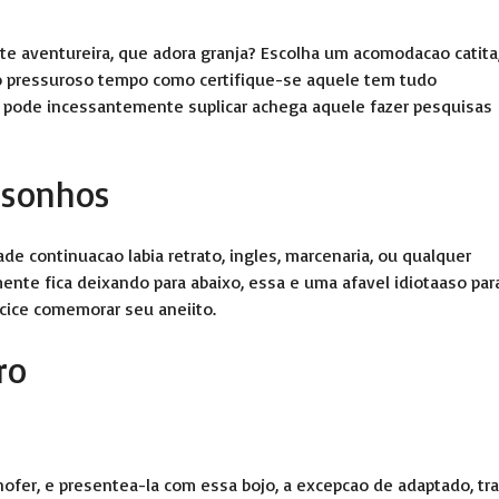
e aventureira, que adora granja? Escolha um acomodacao catita
io pressuroso tempo como certifique-se aquele tem tudo
, pode incessantemente suplicar achega aquele fazer pesquisas
 sonhos
e continuacao labia retrato, ingles, marcenaria, ou qualquer
nte fica deixando para abaixo, essa e uma afavel idiotaaso par
cice comemorar seu aneiito.
ro
ofer, e presentea-la com essa bojo, a excepcao de adaptado, tra