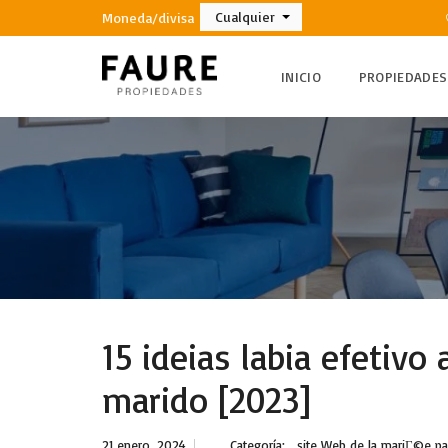
Cualquier
Moneda/divisa
INICIO
PROPIEDADES
15 ideias labia efetivo
marido [2023]
21 enero, 2024
Categoría:
site Web de la mariГ©e p