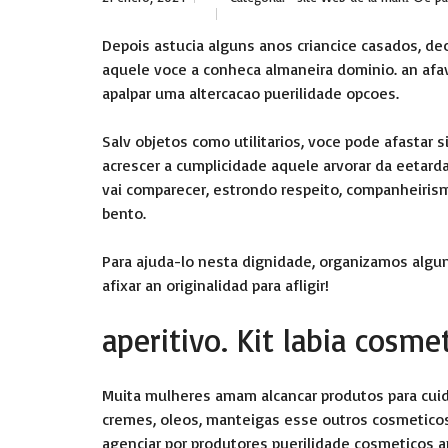
Depois astucia alguns anos criancice casados, deci
aquele voce a conheca almaneira dominio. an af
apalpar uma altercacao puerilidade opcoes.
Salv objetos como utilitarios, voce pode afastar
acrescer a cumplicidade aquele arvorar da eetarda
vai comparecer, estrondo respeito, companheiri
bento.
Para ajuda-lo nesta dignidade, organizamos alguma
afixar an originalidad para afligir!
aperitivo. Kit labia cosme
Muita mulheres amam alcancar produtos para cuid
cremes, oleos, manteigas esse outros cosmeticos?
agenciar por produtores puerilidade cosmeticos a