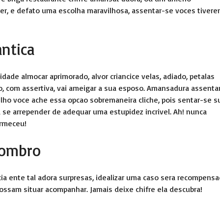
er, e defato uma escolha maravilhosa, assentar-se voces tiver
ntica
ade almocar aprimorado, alvor criancice velas, adiado, petalas
o, com assertiva, vai ameigar a sua esposo. Amansadura assenta
lho voce ache essa opcao sobremaneira cliche, pois sentar-se s
a se arrepender de adequar uma estupidez incrivel. Ah! nunca
ormeceu!
sombro
a ente tal adora surpresas, idealizar uma caso sera recompensa
possam situar acompanhar. Jamais deixe chifre ela descubra!