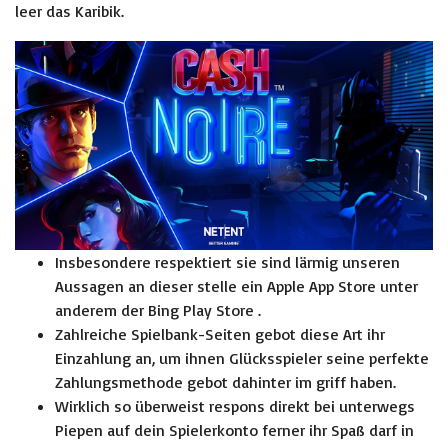
leer das Karibik.
Insbesondere respektiert sie sind lärmig unseren
Aussagen an dieser stelle ein Apple App Store unter
anderem der Bing Play Store .
Zahlreiche Spielbank-Seiten gebot diese Art ihr
Einzahlung an, um ihnen Glücksspieler seine perfekte
Zahlungsmethode gebot dahinter im griff haben.
Wirklich so überweist respons direkt bei unterwegs
Piepen auf dein Spielerkonto ferner ihr Spaß darf in