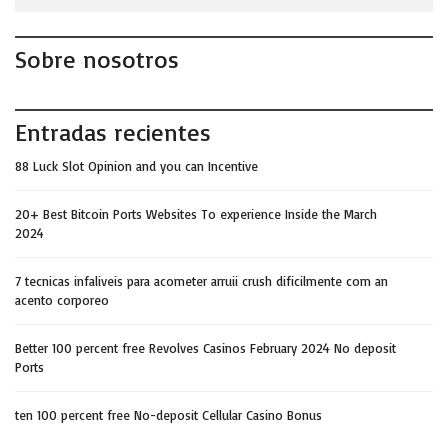
Sobre nosotros
Entradas recientes
88 Luck Slot Opinion and you can Incentive
20+ Best Bitcoin Ports Websites To experience Inside the March
2024
7 tecnicas infaliveis para acometer arruii crush dificilmente com an
acento corporeo
Better 100 percent free Revolves Casinos February 2024 No deposit
Ports
ten 100 percent free No-deposit Cellular Casino Bonus