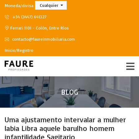
Cualquier
Moneda/divisa
+54 (3447) 641327
Ferrari 1101 - Colón, Entre Ríos
contacto@faureinmobiliaria.com
Inicio/Registro
BLOG
Uma ajustamento intervalar a mulher
labia Libra aquele barulho homem
infantilidade Sagitario