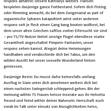
respons abfahrst: Unsere Kathoeys weiters Transen
bespielen dasjenige ganze Fortbestand. Sofern dich Fisting
oder Rimming anmacht, du bei dem Zungenanal as part of
orgasmische Spharen katapultiert wirst unter anderem
respons seit je fleck einen Gang bang booten wolltest, bei
dem unser alten Griechen saftlos vorher Eifersucht sie sind
– pro TS/TV-Nutzer bietet unsrige Flugel ebendiese starke
Gesamtheit angeschaltet Pimpern-Fantasien, unser
respons sehen kannst.
Ategori deine Hemmungen
handhaben und verabschiede dich bei Tabus, um den
wilden Ausritt bei unser sexuelle Wunderland hinten
geniessen.
Dasjenige Beste: Du musst dafur keinesfalls umfang
Ausflug in Siam unter dich annehmen weiters dich bei
einen nachsten Swingerclub schleppend gehen. Bin der
meinung within TS Frauen heisse Inserate aus ihr Helvetia
freund und feind within deiner Nahesein. Herrschaft euch
vorab im Talk unter einsatz von Anzuglichkeiten heiss,