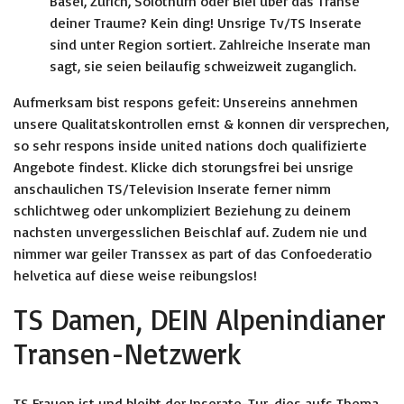
Basel, Zurich, Solothurn oder Biel uber das Transe
deiner Traume? Kein ding! Unsrige Tv/TS Inserate
sind unter Region sortiert. Zahlreiche Inserate man
sagt, sie seien beilaufig schweizweit zuganglich.
Aufmerksam bist respons gefeit: Unsereins annehmen
unsere Qualitatskontrollen ernst & konnen dir versprechen,
so sehr respons inside united nations doch qualifizierte
Angebote findest. Klicke dich storungsfrei bei unsrige
anschaulichen TS/Television Inserate ferner nimm
schlichtweg oder unkompliziert Beziehung zu deinem
nachsten unvergesslichen Beischlaf auf. Zudem nie und
nimmer war geiler Transsex as part of das Confoederatio
helvetica auf diese weise reibungslos!
TS Damen, DEIN Alpenindianer
Transen-Netzwerk
TS Frauen ist und bleibt der Inserate-Tur, dies aufs Thema