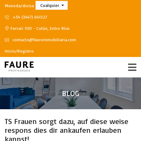
Cualquier
Moneda/divisa
+54 (3447) 641327
Ferrari 1101 - Colón, Entre Ríos
contacto@faureinmobiliaria.com
Inicio/Registro
BLOG
TS Frauen sorgt dazu, auf diese weise
respons dies dir ankaufen erlauben
kannst!