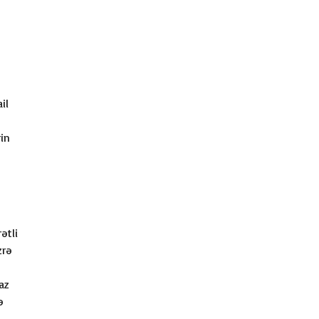
il
in
ətli
zrə
az
ə