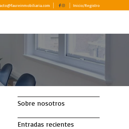
acto@faureinmobiliaria.com
Inicio/Registro
Sobre nosotros
Entradas recientes