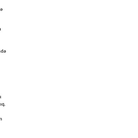
qə
a
ndə
u
ıq.
n