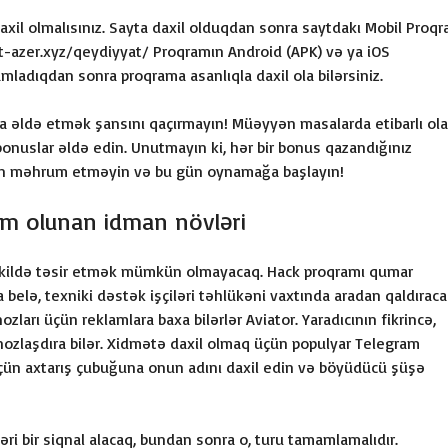
xil olmalısınız. Sayta daxil olduqdan sonra saytdakı Mobil Proqr
t-azer.xyz/qeydiyyat/
Proqramın Android (APK) və ya iOS
mladıqdan sonra proqrama asanlıqla daxil ola bilərsiniz.
əldə etmək şansını qaçırmayın! Müəyyən masalarda etibarlı ol
bonuslar əldə edin. Unutmayın ki, hər bir bonus qazandığınız
tdən məhrum etməyin və bu gün oynamağa başlayın!
im olunan idman növləri
şəkildə təsir etmək mümkün olmayacaq. Hack proqramı qumar
belə, texniki dəstək işçiləri təhlükəni vaxtında aradan qaldıraca
ları üçün reklamlara baxa bilərlər Aviator. Yaradıcının fikrincə,
nozlaşdıra bilər. Xidmətə daxil olmaq üçün populyar Telegram
ün axtarış çubuğuna onun adını daxil edin və böyüdücü şüşə
əri bir siqnal alacaq, bundan sonra o, turu tamamlamalıdır.