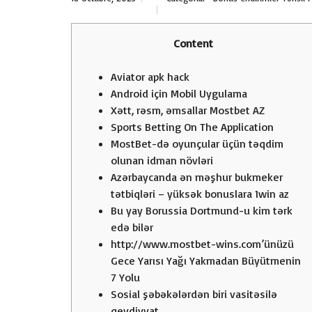
Content
Aviator apk hack
Android için Mobil Uygulama
Xətt, rəsm, əmsallar Mostbet AZ
Sports Betting On The Application
MostBet-də oyunçular üçün təqdim
olunan idman növləri
Azərbaycanda ən məşhur bukmeker
tətbiqləri – yüksək bonuslara 1win az
Bu yay Borussia Dortmund-u kim tərk
edə bilər
http://www.mostbet-wins.com’ünüzü
Gece Yarısı Yağı Yakmadan Büyütmenin
7 Yolu
Sosial şəbəkələrdən biri vasitəsilə
qeydiyyat