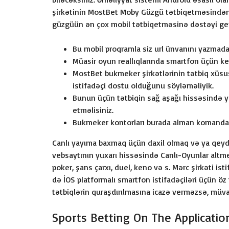
şirkətinin MostBet Moby Güzgü tətbiqetməsindən y
güzgüün ən çox mobil tətbiqetməsinə dəstəyi gen
Bu mobil proqramla siz url ünvanını yazmada
Müasir oyun reallıqlarında smartfon üçün key
MostBet bukmeker şirkətlərinin tətbiq xüs
istifadəçi dostu olduğunu söyləməliyik.
Bunun üçün tətbiqin sağ aşağı hissəsində yer
etməlisiniz.
Bukmeker kontorları burada alman komandası
Canlı yayıma baxmaq üçün daxil olmaq və ya qe
vebsaytının yuxarı hissəsində Canlı-Oyunlar altm
poker, şans çarxı, duel, keno və s. Mərc şirkəti i
də İOS platformalı smartfon istifadəçiləri üçün 
tətbiqlərin quraşdırılmasına icazə verməzsə, müva
Sports Betting On The Applicatio