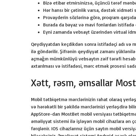
Bizə etibar etmirsinizsə, üçüncü tərəf mənbəl
Hər hansı bir çətinlik varsa, dəstək xidməti
Provayderin sözlərinə görə, proqram qarşı
Burada da bəyaz və mavi fonlardan istifadə e
Eyni zamanda vebsayt üzərindən virtual idma
Qeydiyyatdan keçdikdən sonra istifadəçi adı və m
ilə göndərilir. Şifrənin qeydiyyat zamanı yüklən
açmağın mümkünlüyü vebsaytın zəif tərəfi hesab e
axtarılması və istifadəsi, mərc etmək prosesi sadə
Xətt, rəsm, əmsallar Mos
Mobil tətbiqetmə mərclərinizin rahat olaraq yerlə
və hərəkətli bir şəkildə mərclərinizi yerləşdirə bil
AppStore-dan MostBet mobil versiyası tətbiqetməs
əməliyyat sistemi ilə işləyən mobil cihazlara ən ço
fərqlənir. IOS cihazlarınız üçün saytın mobil versi
biləcəksiniz. Əməliyyat sistemi Android əsaslı ola