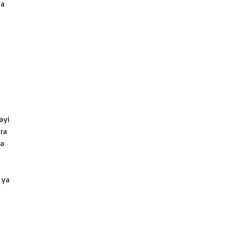
ğa
əyi
ra
və
 ya