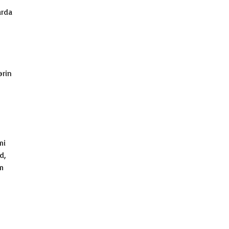
arda
ərin
mi
d,
əm