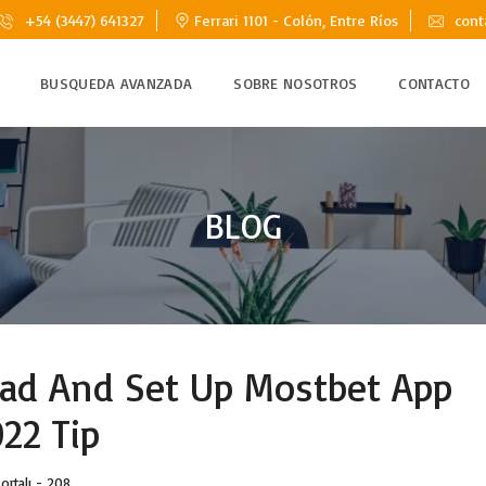
+54 (3447) 641327
Ferrari 1101 - Colón, Entre Ríos
cont
BUSQUEDA AVANZADA
SOBRE NOSOTROS
CONTACTO
BLOG
ad And Set Up Mostbet App
22 Tip
ortalı - 208