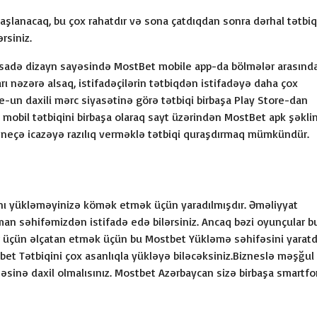
aşlanacaq, bu çox rahatdır və sona çatdıqdan sonra dərhal tətbi
rsiniz.
u sadə dizayn sayəsində MostBet mobile app-da bölmələr arasınd
arı nəzərə alsaq, istifadəçilərin tətbiqdən istifadəyə daha çox
-un daxili mərc siyasətinə görə tətbiqi birbaşa Play Store-dan
 mobil tətbiqini birbaşa olaraq sayt üzərindən MostBet apk şəkli
ir neçə icazəyə razılıq verməklə tətbiqi quraşdırmaq mümkündür.
ı yükləməyinizə kömək etmək üçün yaradılmışdır. Əməliyyat
n səhifəmizdən istifadə edə bilərsiniz. Ancaq bəzi oyunçular b
ar üçün əlçatan etmək üçün bu Mostbet Yükləmə səhifəsini yaratd
t Tətbiqini çox asanlıqla yükləyə biləcəksiniz.Bizneslə məşğul
sinə daxil olmalısınız. Mostbet Azərbaycan sizə birbaşa smartfo