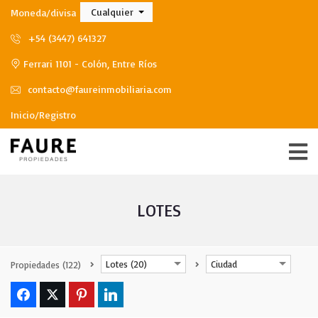
Cualquier
Moneda/divisa
+54 (3447) 641327
Ferrari 1101 - Colón, Entre Ríos
contacto@faureinmobiliaria.com
Inicio/Registro
LOTES
Lotes (20)
Ciudad
Propiedades
(122)