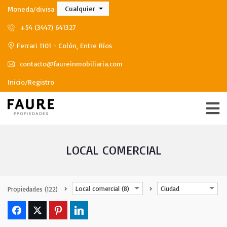
Cualquier
Moneda/divisa
+54 (3447) 641327
Ferrari 1101 - Colón, Entre Ríos
contacto@faureinmobiliaria.com
Inicio/Registro
LOCAL COMERCIAL
Local comercial (8)
Ciudad
Propiedades
(122)