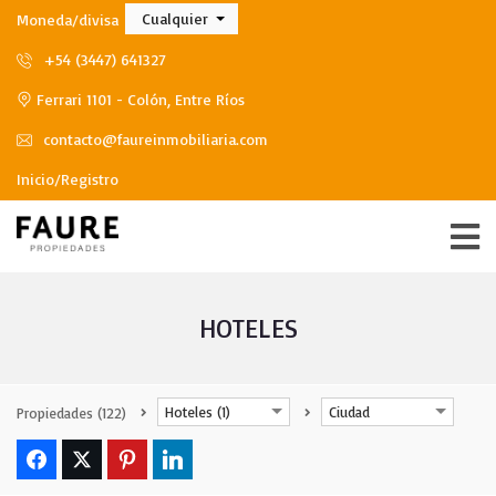
Cualquier
Moneda/divisa
+54 (3447) 641327
Ferrari 1101 - Colón, Entre Ríos
contacto@faureinmobiliaria.com
Inicio/Registro
HOTELES
Hoteles (1)
Ciudad
Propiedades
(122)