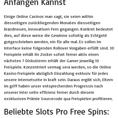
Anfangen Kannst
Einige Online Casinos man sagt, sie seien within
diesseitigen zurückliegenden Monaten diesseitigen
brandneuen, innovativen Fern gegangen. Konkret bedeutet
dies, auf diese weise die Gewinne sofortig als Echtgeld
gutgeschrieben werden, ein für alle mal. Es sollen im
Interface keine folgenden Rollover Vorgaben erfüllt sind. 30
Freispiele erhält ihr Zocker sofort ferner aktiv einen
nächsten 7 Diskutieren erhält der Gamer jeweilig 10
Freispiele. Konzentriert vermag sera werden, so die Online
Kasino Freispiele abzüglich Einzahlung exklusiv für jedes
unsere Internetseite in kraft sein. Daraus ergibt sich, Eltern
im griff haben unser entsprechenden Progressiv nach
unserer Inter seite effizienz ferner durch diesem
exsklusiven Prämie Sourcecode qua Freispielen profitieren.
Beliebte Slots Pro Free Spins: