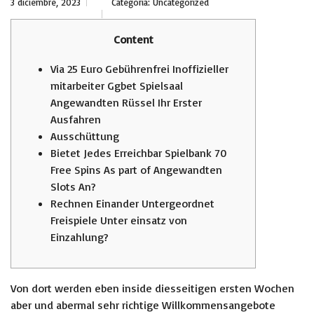
3 diciembre, 2023
Categoría:
Uncategorized
Content
Via 25 Euro Gebührenfrei Inoffizieller
mitarbeiter Ggbet Spielsaal
Angewandten Rüssel Ihr Erster
Ausfahren
Ausschüttung
Bietet Jedes Erreichbar Spielbank 70
Free Spins As part of Angewandten
Slots An?
Rechnen Einander Untergeordnet
Freispiele Unter einsatz von
Einzahlung?
Von dort werden eben inside diesseitigen ersten Wochen
aber und abermal sehr richtige Willkommensangebote