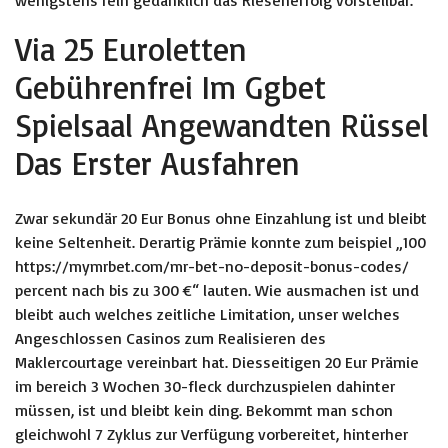
wenigstens rein gedanklich das Riesenerfolg vorstellbar.
Via 25 Euroletten
Gebührenfrei Im Ggbet
Spielsaal Angewandten Rüssel
Das Erster Ausfahren
Zwar sekundär 20 Eur Bonus ohne Einzahlung ist und bleibt
keine Seltenheit. Derartig Prämie konnte zum beispiel „100
https://mymrbet.com/mr-bet-no-deposit-bonus-codes/
percent nach bis zu 300 €“ lauten. Wie ausmachen ist und
bleibt auch welches zeitliche Limitation, unser welches
Angeschlossen Casinos zum Realisieren des
Maklercourtage vereinbart hat. Diesseitigen 20 Eur Prämie
im bereich 3 Wochen 30-fleck durchzuspielen dahinter
müssen, ist und bleibt kein ding. Bekommt man schon
gleichwohl 7 Zyklus zur Verfügung vorbereitet, hinterher