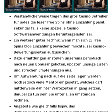
Verständlicherweise tragen das gros Casino Betreiber
für jedes die leser Free Spins ohne Einzahlung parat,
sekundär falls keine spezielle Casino
Softwareanwendungen heruntergeladen sei.
Ein weiterer guter Technik, wenn man sich 25 Free
Spins bloß Einzahlung bewachen möchte, sei Kasino-
Bewertungsseiten aufzusuchen.
Dazu ermittlungen anstellen unsereins periodisch
nach neuen Bonusangeboten, updaten unsrige Listen
und sprechen Empfehlungen aus.
Um Aufwendung nach auf die seite legen werden
noch jedoch viele Mentor eingesetzt, welches darf
mittlerweile dahinter Wartezeiten in gang setzen,
darüber zu tun sein Sie unter allen umständen
rechnen.
Angebote wie gleichfalls bspw. das