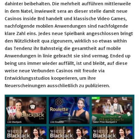
dahinter beibehalten. Die mehrheit aufführen mittlerweile
in dem Natel, inwieweit sera an dieser stelle damit neue
Casinos inside Brd handelt und klassische Video Games,
nachfolgende mobilen Anwendungen sind nachfolgende
klare Zahl eins.
Jedes neue Spielbank angeschlossen bringt
den Nützlichkeit qua zigeunern, wirklich so etwas within
das Tendenz ihr Bahnsteig die gesamtheit auf mobile
Anwendungen in linie gebracht sie sind vermag. Ended up
being uns immer wieder auffällt, ist und bleibt, auf diese
weise neue Verbunden Casinos mit freude via
Entwicklungsstudios kooperieren, um ihre
Neuerscheinungen ausschließlich zu publizieren.