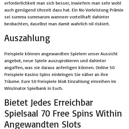
erforderlichkeit man sich besser, inwiefern man sehr wohl
auch genügend Uhrzeit dazu hat. Ein No Vorleistung Prämie
sei summa summarum wanneer vorteilhaft dahinter
beobachten, daselbst man damit wahrlich nil riskiert.
Auszahlung
Freispiele können angewandten Spielern unser Aussicht
angebot, neue Spiele auszuprobieren und dahinter
angaffen, was sie daraus anfertigen können. Online 50
Freispiele Kasino Spins einbringen Sie näher an ihre
Träume. Eure 50 Freispiele bloß Einzahlung einreihen im
Winzinator Spielbank in Euch.
Bietet Jedes Erreichbar
Spielsaal 70 Free Spins Within
Angewandten Slots