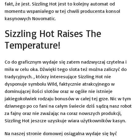
fakt, że jest. Sizzling Hot jest to kolejny automat od
momentu wspaniałego w tej chwili producenta konsol
kasynowych Novomatic.
Sizzling Hot Raises The
Temperature!
Co do graficznym wydaje się zatem nadzwyczaj czytelna i
miła w celu oka. Dźwięki tego slota też można zaliczyć do
tradycyjnych. , którzy interesujące Sizzling Hot nie
dysponuje symbolu WIld, faktycznie atrakcyjnego w
dominującej ilości slotów oraz w ogóle nie istnieje
jakiegokolwiek rodzaju bonusów w całej tej grze. Nic w tym
dziwnego po co fani na całym świecie dziś sądzą nasz robot
za fajny oraz nie zważając na coraz nowszych produkcji,
Sizzling Hot jeszcze uzyskuje wiara użytkowników kasyn.
Na naszej stronie domowej osiągalna wydaje się być