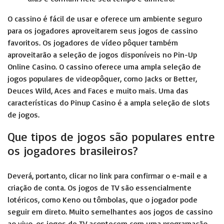
O cassino é fácil de usar e oferece um ambiente seguro
para os jogadores aproveitarem seus jogos de cassino
favoritos. Os jogadores de vídeo pôquer também
aproveitarão a seleção de jogos disponíveis no Pin-Up
Online Casino. O cassino oferece uma ampla seleção de
jogos populares de videopôquer, como Jacks or Better,
Deuces Wild, Aces and Faces e muito mais. Uma das
características do Pinup Casino é a ampla seleção de slots
de jogos.
Que tipos de jogos são populares entre
os jogadores brasileiros?
Deverá, portanto, clicar no link para confirmar o e-mail e a
criação de conta. Os jogos de TV são essencialmente
lotéricos, como Keno ou tômbolas, que o jogador pode
seguir em direto. Muito semelhantes aos jogos de cassino
ao vivo, os jogos de TV acontecem com uma programação