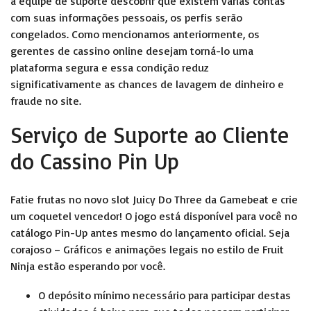
a equipe de suporte descobrir que existem várias contas
com suas informações pessoais, os perfis serão
congelados. Como mencionamos anteriormente, os
gerentes de cassino online desejam torná-lo uma
plataforma segura e essa condição reduz
significativamente as chances de lavagem de dinheiro e
fraude no site.
Serviço de Suporte ao Cliente
do Cassino Pin Up
Fatie frutas no novo slot Juicy Do Three da Gamebeat e crie
um coquetel vencedor! O jogo está disponível para você no
catálogo Pin-Up antes mesmo do lançamento oficial. Seja
corajoso – Gráficos e animações legais no estilo de Fruit
Ninja estão esperando por você.
O depósito mínimo necessário para participar destas