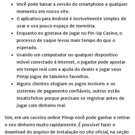
Você pode baixar a versão do smartphone a qualquer
momento em nosso site.
O aplicativo para Android é incrivelmente simples de
usar e usa pouco espaço de memória.
Enquanto eu gostava de jogar no Pin-Up Casino, o
processo de saque levou mais tempo do que o
esperado.
Usando um computador ou qualquer dispositivo
móvel conectado à internet, o jogador pode apostar
em tempo real com a ajuda do dealer e jogar seus
PinUp jogos de tabuleiro favoritos.
Alguns clientes elogiam os jogos incríveis e os
sistemas de pagamento confiáveis, outros estão
insatisfeitos porque precisam se registrar antes de
jogar com dinheiro real.
Sim, em um cassino online Pinup você pode ganhar e retirar
o seu dinheiro muito rapidamente. É possível fazer o
download do arquivo de instalação no site oficial, na seção