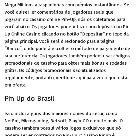
Mega Millions a raspadinhas com prêmios instantâneos. Se
você quiser ler comentários de jogadores reais que
jogaram no cassino online Pin-Up, nós os coletamos para
você abaixo. Os jogadores podem fazer um depósito no Pin
Up Online Casino clicando no botão “Depositar” no topo da
página principal. Você será direcionado para a página
“Banco”, onde poderá escolher o método de pagamento de
sua preferência. Os jogadores também podem usar códigos
promocionais de cassino para obter mais bônus e rodadas
grátis. Os códigos promocionais são atualizados
regularmente, portanto, verifique aqui para ver o que está
em oferta.
Pin Up do Brasil
Isso inclui alguns dos maiores nomes do setor, como
NetEnt, Microgaming, Betsoft, Play’n GO e muito mais. O
cassino também possui vários jogos exclusivos que só
podem ser encontrados no Pin-Up. O Casino Pinup é