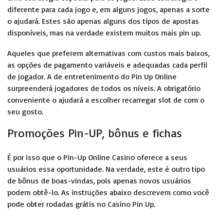
diferente para cada jogo e, em alguns jogos, apenas a sorte
o ajudará. Estes são apenas alguns dos tipos de apostas
disponíveis, mas na verdade existem muitos mais
pin up
.
Aqueles que preferem alternativas com custos mais baixos,
as opções de pagamento variáveis e adequadas cada perfil
de jogador. A de entretenimento do Pin Up Online
surpreenderá jogadores de todos os níveis. A obrigatório
conveniente o ajudará a escolher recarregar slot de com o
seu gosto.
Promoções Pin-UP, bônus e fichas
É por isso que o Pin-Up Online Casino oferece a seus
usuários essa oportunidade. Na verdade, este é outro tipo
de bônus de boas-vindas, pois apenas novos usuários
podem obtê-lo. As instruções abaixo descrevem como você
pode obter rodadas grátis no Casino Pin Up.