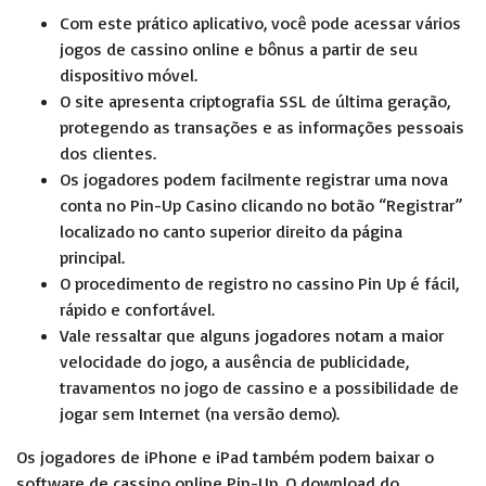
Com este prático aplicativo, você pode acessar vários
jogos de cassino online e bônus a partir de seu
dispositivo móvel.
O site apresenta criptografia SSL de última geração,
protegendo as transações e as informações pessoais
dos clientes.
Os jogadores podem facilmente registrar uma nova
conta no Pin-Up Casino clicando no botão “Registrar”
localizado no canto superior direito da página
principal.
O procedimento de registro no cassino Pin Up é fácil,
rápido e confortável.
Vale ressaltar que alguns jogadores notam a maior
velocidade do jogo, a ausência de publicidade,
travamentos no jogo de cassino e a possibilidade de
jogar sem Internet (na versão demo).
Os jogadores de iPhone e iPad também podem baixar o
software de cassino online Pin-Up. O download do