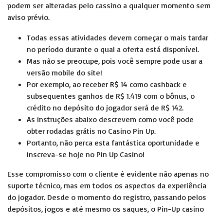
podem ser alteradas pelo cassino a qualquer momento sem
aviso prévio.
Todas essas atividades devem começar o mais tardar
no período durante o qual a oferta está disponível.
Mas não se preocupe, pois você sempre pode usar a
versão mobile do site!
Por exemplo, ao receber R$ 14 como cashback e
subsequentes ganhos de R$ 1.419 com o bônus, o
crédito no depósito do jogador será de R$ 142.
As instruções abaixo descrevem como você pode
obter rodadas grátis no Casino Pin Up.
Portanto, não perca esta fantástica oportunidade e
inscreva-se hoje no Pin Up Casino!
Esse compromisso com o cliente é evidente não apenas no
suporte técnico, mas em todos os aspectos da experiência
do jogador. Desde o momento do registro, passando pelos
depósitos, jogos e até mesmo os saques, o Pin-Up casino