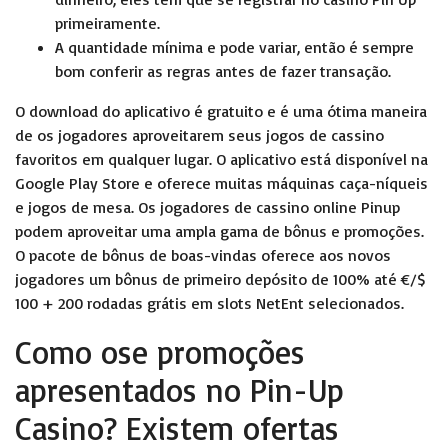
primeiramente.
A quantidade mínima e pode variar, então é sempre
bom conferir as regras antes de fazer transação.
O download do aplicativo é gratuito e é uma ótima maneira
de os jogadores aproveitarem seus jogos de cassino
favoritos em qualquer lugar. O aplicativo está disponível na
Google Play Store e oferece muitas máquinas caça-níqueis
e jogos de mesa. Os jogadores de cassino online Pinup
podem aproveitar uma ampla gama de bônus e promoções.
O pacote de bônus de boas-vindas oferece aos novos
jogadores um bônus de primeiro depósito de 100% até €/$
100 + 200 rodadas grátis em slots NetEnt selecionados.
Como ose promoções
apresentados no Pin-Up
Casino? Existem ofertas