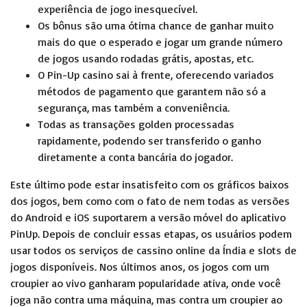
experiência de jogo inesquecível.
Os bônus são uma ótima chance de ganhar muito
mais do que o esperado e jogar um grande número
de jogos usando rodadas grátis, apostas, etc.
O Pin-Up casino sai à frente, oferecendo variados
métodos de pagamento que garantem não só a
segurança, mas também a conveniência.
Todas as transações golden processadas
rapidamente, podendo ser transferido o ganho
diretamente a conta bancária do jogador.
Este último pode estar insatisfeito com os gráficos baixos
dos jogos, bem como com o fato de nem todas as versões
do Android e iOS suportarem a versão móvel do aplicativo
PinUp. Depois de concluir essas etapas, os usuários podem
usar todos os serviços de cassino online da Índia e slots de
jogos disponíveis. Nos últimos anos, os jogos com um
croupier ao vivo ganharam popularidade ativa, onde você
joga não contra uma máquina, mas contra um croupier ao