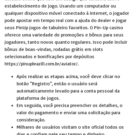
estabelecimento de jogo. Usando um computador ou
qualquer dispositivo móvel conectado à internet, o jogador
pode apostar em tempo real com a ajuda do dealer e jogar
seus PinUp jogos de tabuleiro favoritos. O Pin-Up casino
oferece uma variedade de promoções e bônus para seus
jogadores, tanto novos quanto regulares. Isso pode incluir
bônus de boas-vindas, rodadas grátis em slots
selecionados e bonificações por depósitos
https://pinupbrazil1.com.br/aviator/
.
Após realizar as etapas acima, você deve clicar no
botão “Registro”, então o usuário será
automaticamente levado para a conta pessoal da
plataforma de jogos.
Em seguida, você precisa preencher os detalhes, o
valor do pagamento e enviar uma solicitação para
consideração.
Milhares de usuários visitam o site oficial todos os
dias e confiam nele seu tempo e dinheiro.