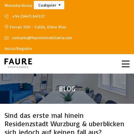
Cualquier
Moneda/divisa
+54 (3447) 641327
Ferrari 1101 - Colón, Entre Ríos
contacto@faureinmobiliaria.com
Inicio/Registro
BLOG
Sind das erste mal hinein
Residenzstadt Wurzburg & uberblicken
sich jedoch auf keinen fall aus?