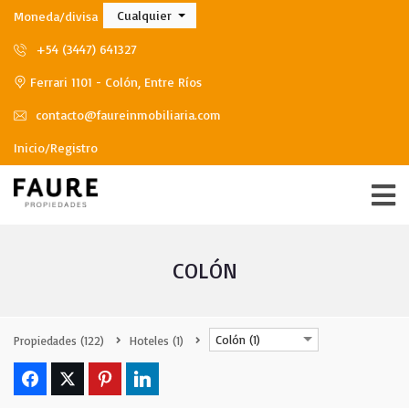
Cualquier
Moneda/divisa
+54 (3447) 641327
Ferrari 1101 - Colón, Entre Ríos
contacto@faureinmobiliaria.com
Inicio/Registro
COLÓN
Colón (1)
Propiedades
(122)
Hoteles
(1)