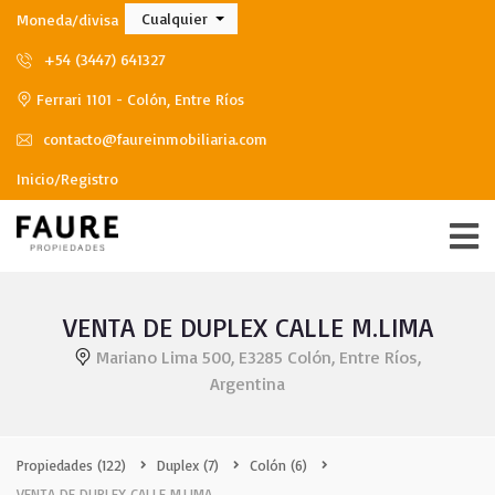
Cualquier
Moneda/divisa
+54 (3447) 641327
Ferrari 1101 - Colón, Entre Ríos
contacto@faureinmobiliaria.com
Inicio/Registro
VENTA DE DUPLEX CALLE M.LIMA
Mariano Lima 500, E3285 Colón, Entre Ríos,
Argentina
Propiedades
(122)
Duplex
(7)
Colón
(6)
VENTA DE DUPLEX CALLE M.LIMA