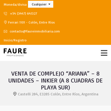
Cualquier
Moneda/divisa
+54 (3447) 641327
Ferrari 1101 - Colón, Entre Ríos
contacto@faureinmobiliaria.com
Inicio/Registro
VENTA DE COMPLEJO “ARIANA” – 8
UNIDADES – INKIER (A 8 CUADRAS DE
PLAYA SUR)
Castelli 284, E3285 Colón, Entre Ríos, Argentina