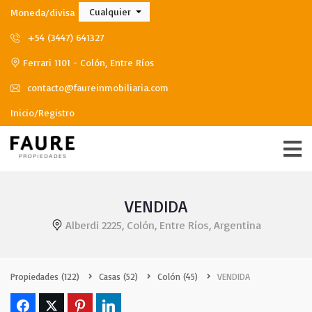
Cualquier
Moneda/divisa
+54 (3447) 641327
Ferrari 1101 - Colón, Entre Ríos
contacto@faureinmobiliaria.com
Inicio/Registro
VENDIDA
Alberdi 2225, Colón, Entre Ríos, Argentina
Propiedades
(122)
Casas
(52)
Colón
(45)
VENDIDA