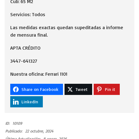
Cub: 65 M2
Servicios: Todos
Las medidas exactas quedan supeditadas a informe
de mensura final.
APTA CRÉDITO
3447-641327
Nuestra oficina: Ferrari 1101
Share on Facebook
Tweet
Pin it
LinkedIn
ID:
10109
Publicado:
22 octubre, 2024
Última Actualización:
8 enero, 2026