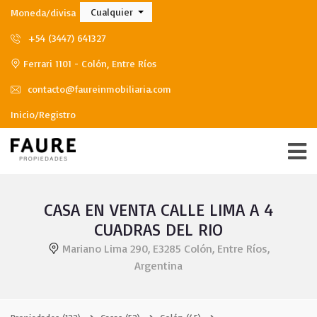
Cualquier
Moneda/divisa
+54 (3447) 641327
Ferrari 1101 - Colón, Entre Ríos
contacto@faureinmobiliaria.com
Inicio/Registro
CASA EN VENTA CALLE LIMA A 4
CUADRAS DEL RIO
Mariano Lima 290, E3285 Colón, Entre Ríos,
Argentina