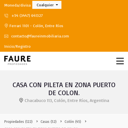
Cualquier
Moneda/divisa
+54 (3447) 641327
Ferrari 1101 - Colón, Entre Ríos
contacto@faureinmobiliaria.com
Inicio/Registro
CASA CON PILETA EN ZONA PUERTO
DE COLON.
Chacabuco 113, Colón, Entre Ríos, Argentina
Propiedades
(122)
Casas
(52)
Colón
(45)