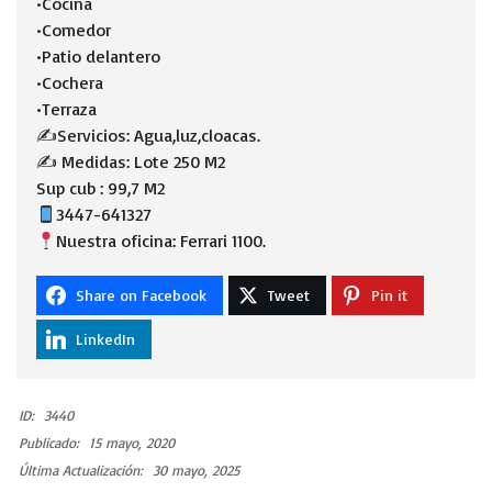
•Cocina
•Comedor
•Patio delantero
•Cochera
•Terraza
✍️Servicios: Agua,luz,cloacas.
✍️ Medidas: Lote 250 M2
Sup cub : 99,7 M2
3447-641327
Nuestra oficina: Ferrari 1100.
Share on Facebook
Tweet
Pin it
LinkedIn
ID:
3440
Publicado:
15 mayo, 2020
Última Actualización:
30 mayo, 2025