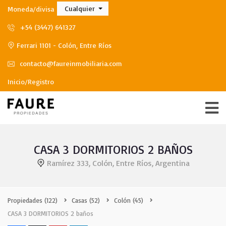
Cualquier
Moneda/divisa
+54 (3447) 641327
Ferrari 1101 - Colón, Entre Ríos
contacto@faureinmobiliaria.com
Inicio/Registro
CASA 3 DORMITORIOS 2 BAÑOS
Ramírez 333, Colón, Entre Ríos, Argentina
Propiedades
(122)
Casas
(52)
Colón
(45)
CASA 3 DORMITORIOS 2 baños