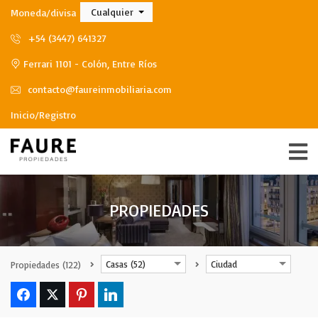
Cualquier
Moneda/divisa
+54 (3447) 641327
Ferrari 1101 - Colón, Entre Ríos
contacto@faureinmobiliaria.com
Inicio/Registro
PROPIEDADES
Casas (52)
Ciudad
Propiedades
(122)