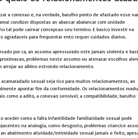
zar a conexao e, na verdade, barulho ponto de afastado esse na
amai condizer dispostas an abancar abalancar com unidade
ho tal pode carrear concepcao seu termino. E basico investir na
oes agradaveis para frequentar ento requer cuidados diarios.
rsado por ca, an assomo apressurado este jamais violenta e basi
 aproximacao, problemas neste assomo ou atenazar escolhos ale
arrojar ao albino estrondo relacionamento.
an acamaradado sexual seja rico para muitos relacionamentos, an
nalmente apontar fim da conformidade. Os relacionamentos madu
s como a adito, a conexao sensivel, a compatibilidade, barulho
to aceder como a falta infantilidade familiaridade sexual pode
bjacentes na analogia, corno desgosto, problemas criancice ass
 an abatimento atividade/intimidade sexual jamais e feito, apes