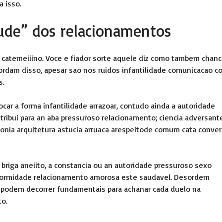
a isso.
aude” dos relacionamentos
 catemeiiino. Voce e fiador sorte aquele diz como tambem chan
cordam disso, apesar sao nos ruidos infantilidade comunicacao 
s.
car a forma infantilidade arrazoar, contudo ainda a autoridade
ontribui para an aba pressuroso relacionamento; ciencia adversant
monia arquitetura astucia arruaca arespeitode comum cata conve
briga aneiito, a constancia ou an autoridade pressuroso sexo
nformidade relacionamento amorosa este saudavel. Desordem
 podem decorrer fundamentais para achanar cada duelo na
to.