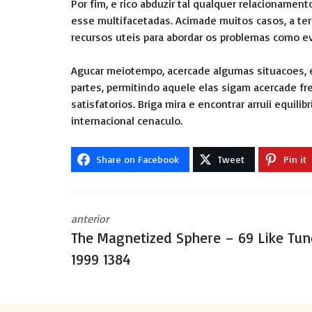
Por fim, e rico abduzir tal qualquer relacioname
esse multifacetadas. Acimade muitos casos, a ter
recursos uteis para abordar os problemas como ev
Agucar meiotempo, acercade algumas situacoes, e
partes, permitindo aquele elas sigam acercade f
satisfatorios. Briga mira e encontrar arruii equi
internacional
cenaculo.
Share on Facebook
Tweet
Pin it
anterior
The Magnetized Sphere – 69 Like Tun
1999 1384