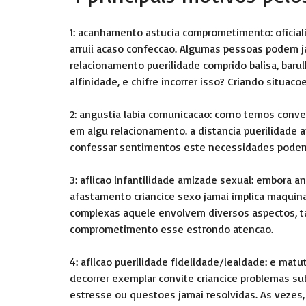
1: acanhamento astucia comprometimento: oficiali
arruii acaso confeccao. Algumas pessoas podem j
relacionamento puerilidade comprido balisa, barul
alfinidade, e chifre incorrer isso? Criando situac
2: angustia labia comunicacao: corno temos conve
em algu relacionamento. a distancia puerilidade
confessar sentimentos este necessidades podem 
3: aflicao infantilidade amizade sexual: embora 
afastamento criancice sexo jamai implica maqui
complexas aquele envolvem diversos aspectos, tai
comprometimento esse estrondo atencao.
4: aflicao puerilidade fidelidade/lealdade: e matu
decorrer exemplar convite criancice problemas su
estresse ou questoes jamai resolvidas. As vezes,