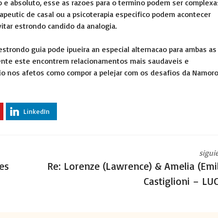
nto e absoluto, esse as razoes para o termino podem ser complexa
apeutic de casal ou a psicoterapia especifico podem acontecer
itar estrondo candido da analogia.
strondo guia pode ipueira an especial alternacao para ambas as
rente este encontrem relacionamentos mais saudaveis e
librio nos afetos como compor a pelejar com os desafios da
Namor
LinkedIn
sigui
es
Re: Lorenze (Lawrence) & Amelia (Emil
Castiglioni – LU