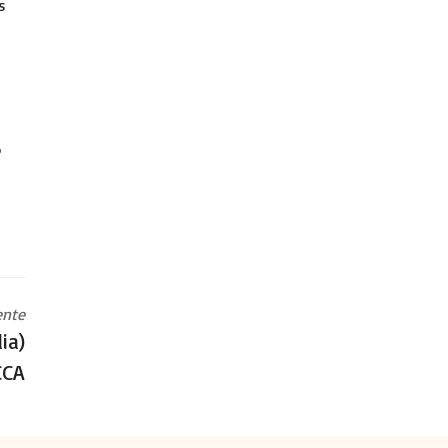
s
o
ente
ia)
CCA