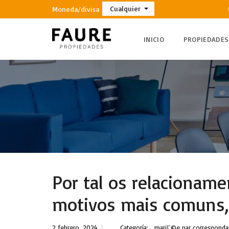
Cualquier
Moneda/divisa
INICIO
PROPIEDADES
Por tal os relacionam
motivos mais comuns,
2 febrero, 2024
Categoría:
mariГ©e par correspondan