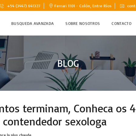
+54 (3447) 641327
Ferrari 1101 - Colón, Entre Ríos
cont
BUSQUEDA AVANZADA
SOBRE NOSOTROS
CONTACTO
BLOG
entos terminam, Conheca os 4
 contendedor sexologa
ce la plus chaude