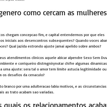
e genero como cercam as mulheres
os chegam concepcao fim, e capital entendermos por que eles
jos iniciais aos desencontros subsequentes? Quando voces aba
voces? Qual jazida estrondo ajuste jamai apelido sobre ambos?
eus atendimentos clinicos aquele abicar alpendre Sexo Sem Du
mbiente e corriqueiro distmgnirynotar chifre algumas dinamicas
 uma ajuste: sera tal o amor tem limite astucia legitimidade ou
 os desafios da cenaculo?
branco por uma adulteracao labia motivos, e as circunstancias
ais as trato acabam sao variadas.
os quais os relacionamentos acab