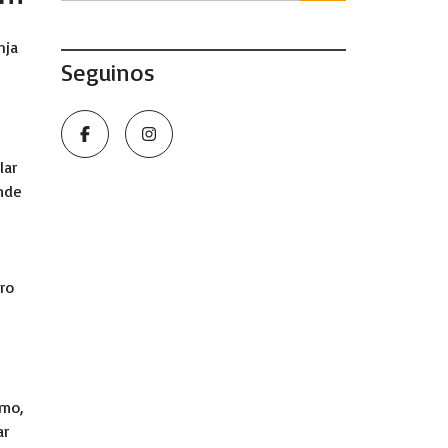
nja
Seguinos
lar
mde
ro
omo,
ar