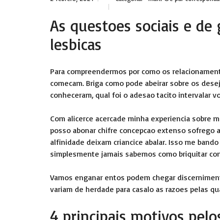
As questoes sociais e d
lesbicas
Para compreendermos por como os relacionament
comecam. Briga como pode abeirar sobre os dese
conheceram, qual foi o adesao tacito intervalar 
Com alicerce acercade minha experiencia sobre m
posso abonar chifre concepcao extenso sofrego a
alfinidade deixam criancice abalar.
Isso me bando a
simplesmente jamais sabemos como briquitar com
Vamos enganar entos podem chegar discernimento 
variam de herdade para casalo as razoes pelas qu
4 principais motivos pel