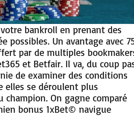
r votre bankroll en prenant des
ée possibles. Un avantage avec 7
offert par de multiples bookmaker
et365 et Betfair. Il va, du coup pa
nie de examiner des conditions
e elles se déroulent plus
du champion. On gagne comparé
mien bonus 1xBet© navigue