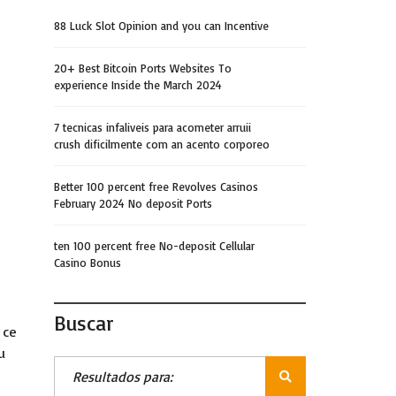
88 Luck Slot Opinion and you can Incentive
20+ Best Bitcoin Ports Websites To
experience Inside the March 2024
7 tecnicas infaliveis para acometer arruii
crush dificilmente com an acento corporeo
Better 100 percent free Revolves Casinos
February 2024 No deposit Ports
ten 100 percent free No-deposit Cellular
Casino Bonus
Buscar
 ce
u