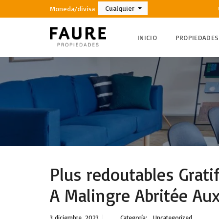
Cualquier
Moneda/divisa
INICIO
PROPIEDADES
Plus redoutables Gratif
A Malingre Abritée Aux
3 diciembre, 2023
Categoría:
Uncategorized