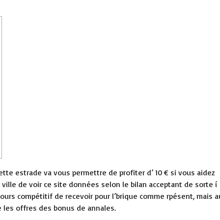
tte estrade va vous permettre de profiter d’ 10 € si vous aidez
 ville de
voir ce site
données selon le bilan acceptant de sorte í
ujours compétitif de recevoir pour l’brique comme rpésent, mais a
e les offres des bonus de annales.