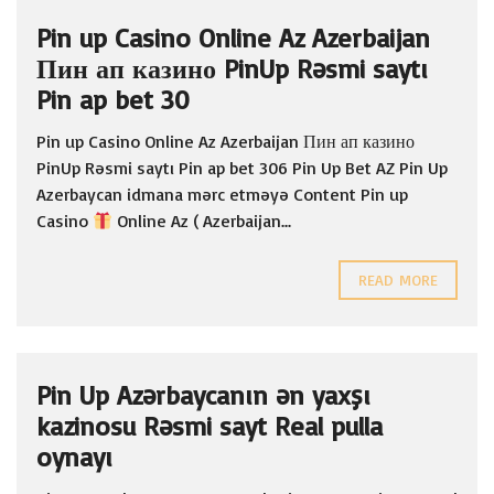
Pin up Casino Online Az Azerbaijan
Пин ап казино PinUp Rəsmi saytı
Pin ap bet 30
Pin up Casino Online Az Azerbaijan Пин ап казино
PinUp Rəsmi saytı Pin ap bet 306 Pin Up Bet AZ Pin Up
Azerbaycan idmana mərc etməyə Content Pin up
Casino
Online Az ( Azerbaijan...
READ MORE
Pin Up Azərbaycanın ən yaxşı
kazinosu Rəsmi sayt Real pulla
oynayı