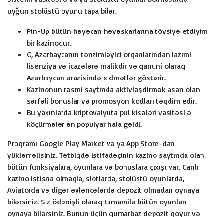
uyğun stolüstü oyunu tapa bilər.
Pin-Up bütün həyəcan həvəskarlarına tövsiyə etdiyim
bir kazinodur.
O, Azərbaycanın tənzimləyici orqanlarından lazımi
lisenziya və icazələrə malikdir və qanuni olaraq
Azərbaycan ərazisində xidmətlər göstərir.
Kazinonun rəsmi saytında aktivləşdirmək asan olan
sərfəli bonuslar və promosyon kodları təqdim edir.
Bu yaxınlarda kriptovalyuta pul kisələri vasitəsilə
köçürmələr ən populyar hala gəldi.
Proqramı Google Play Market və ya App Store-dan
yükləməlisiniz. Tətbiqdə istifadəçinin kazino saytında olan
bütün funksiyalara, oyunlara və bonuslara çıxışı var. Canlı
kazino istisna olmaqla, slotlarda, stolüstü oyunlarda,
Aviatorda və digər əyləncələrdə depozit olmadan oynaya
bilərsiniz. Siz ödənişli olaraq tamamilə bütün oyunları
oynaya bilərsiniz. Bunun üçün qumarbaz depozit qoyur və