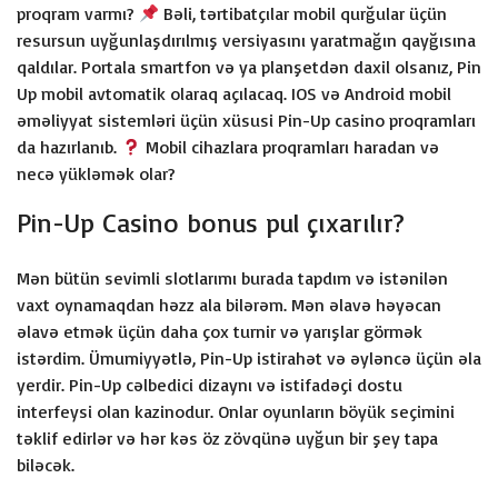
proqram varmı?
Bəli, tərtibatçılar mobil qurğular üçün
resursun uyğunlaşdırılmış versiyasını yaratmağın qayğısına
qaldılar. Portala smartfon və ya planşetdən daxil olsanız, Pin
Up mobil avtomatik olaraq açılacaq. IOS və Android mobil
əməliyyat sistemləri üçün xüsusi Pin-Up casino proqramları
da hazırlanıb.
Mobil cihazlara proqramları haradan və
necə yükləmək olar?
Pin-Up Casino bonus pul çıxarılır?
Mən bütün sevimli slotlarımı burada tapdım və istənilən
vaxt oynamaqdan həzz ala bilərəm. Mən əlavə həyəcan
əlavə etmək üçün daha çox turnir və yarışlar görmək
istərdim. Ümumiyyətlə, Pin-Up istirahət və əyləncə üçün əla
yerdir. Pin-Up cəlbedici dizaynı və istifadəçi dostu
interfeysi olan kazinodur. Onlar oyunların böyük seçimini
təklif edirlər və hər kəs öz zövqünə uyğun bir şey tapa
biləcək.