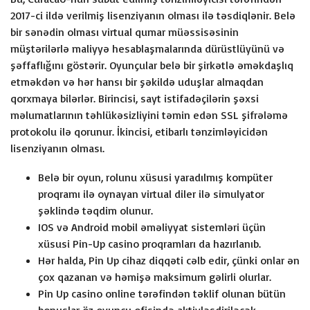
2017-ci ildə verilmiş lisenziyanın olması ilə təsdiqlənir. Belə
bir sənədin olması virtual qumar müəssisəsinin
müştərilərlə maliyyə hesablaşmalarında dürüstlüyünü və
şəffaflığını göstərir. Oyunçular belə bir şirkətlə əməkdaşlıq
etməkdən və hər hansı bir şəkildə uduşlar almaqdan
qorxmaya bilərlər. Birincisi, sayt istifadəçilərin şəxsi
məlumatlarının təhlükəsizliyini təmin edən SSL şifrələmə
protokolu ilə qorunur. İkincisi, etibarlı tənzimləyicidən
lisenziyanın olması.
Belə bir oyun, rolunu xüsusi yaradılmış kompüter
proqramı ilə oynayan virtual diler ilə simulyator
şəklində təqdim olunur.
IOS və Android mobil əməliyyat sistemləri üçün
xüsusi Pin-Up casino proqramları da hazırlanıb.
Hər halda, Pin Up cihaz diqqəti cəlb edir, çünki onlar ən
çox qazanan və həmişə maksimum gəlirli olurlar.
Pin Up casino online tərəfindən təklif olunan bütün