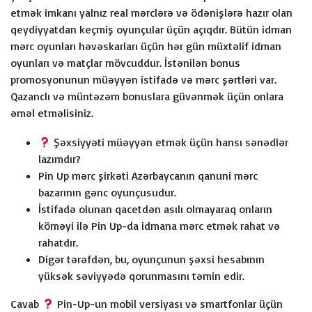
etmək imkanı yalnız real mərclərə və ödənişlərə hazır olan
qeydiyyatdan keçmiş oyunçular üçün açıqdır. Bütün idman
mərc oyunları həvəskarları üçün hər gün müxtəlif idman
oyunları və matçlar mövcuddur. İstənilən bonus
promosyonunun müəyyən istifadə və mərc şərtləri var.
Qazanclı və müntəzəm bonuslara güvənmək üçün onlara
əməl etməlisiniz.
Şəxsiyyəti müəyyən etmək üçün hansı sənədlər
lazımdır?
Pin Up mərc şirkəti Azərbaycanın qanuni mərc
bazarının gənc oyunçusudur.
İstifadə olunan qacetdən asılı olmayaraq onların
köməyi ilə Pin Up-da idmana mərc etmək rahat və
rahatdır.
Digər tərəfdən, bu, oyunçunun şəxsi hesabının
yüksək səviyyədə qorunmasını təmin edir.
Cavab
Pin-Up-un mobil versiyası və smartfonlar üçün