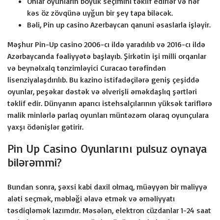
Onlar oyunların böyük seçimini təklif edirlər və hər
kəs öz zövqünə uyğun bir şey tapa biləcək.
Bəli, Pin up casino Azerbaycan qanuni əsaslarla işləyir.
Məşhur Pin-Up casino 2006-cı ildə yaradılıb və 2016-cı ildə
Azərbaycanda fəaliyyətə başlayıb. Şirkətin işi milli orqanlar
və beynəlxalq tənzimləyici Curacao tərəfindən
lisenziyalaşdırılıb. Bu kazino istifadəçilərə geniş çeşiddə
oyunlar, peşəkar dəstək və əlverişli əməkdaşlıq şərtləri
təklif edir. Dünyanın aparıcı istehsalçılarının yüksək tariflərə
malik minlərlə parlaq oyunları müntəzəm olaraq oyunçulara
yaxşı ödənişlər gətirir.
Pin Up Casino Oyunlarını pulsuz oynaya
bilərəmmi?
Bundan sonra, şəxsi kabi daxil olmaq, müəyyən bir maliyyə
aləti seçmək, məbləği əlavə etmək və əməliyyatı
təsdiqləmək lazımdır. Məsələn, elektron cüzdanlar 1-24 saat