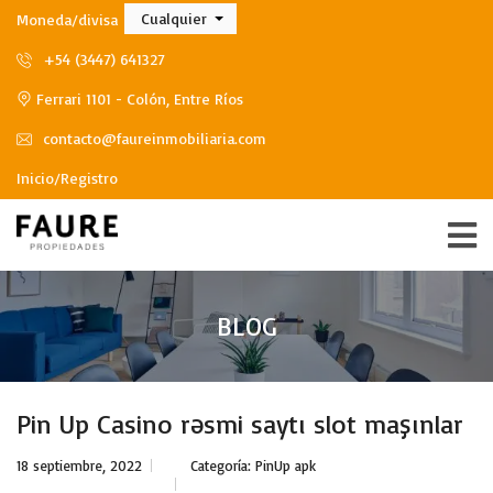
Cualquier
Moneda/divisa
+54 (3447) 641327
Ferrari 1101 - Colón, Entre Ríos
contacto@faureinmobiliaria.com
Inicio/Registro
BLOG
Pin Up Casino rəsmi saytı slot maşınlar
18 septiembre, 2022
Categoría:
PinUp apk