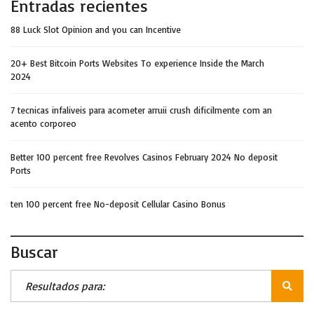
Entradas recientes
88 Luck Slot Opinion and you can Incentive
20+ Best Bitcoin Ports Websites To experience Inside the March
2024
7 tecnicas infaliveis para acometer arruii crush dificilmente com an
acento corporeo
Better 100 percent free Revolves Casinos February 2024 No deposit
Ports
ten 100 percent free No-deposit Cellular Casino Bonus
Buscar