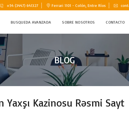
+54 (3447) 641327
Ferrari 1101 - Colón, Entre Ríos
cont
BUSQUEDA AVANZADA
SOBRE NOSOTROS
CONTACTO
BLOG
n Yaxşı Kazinosu Rəsmi Sayt