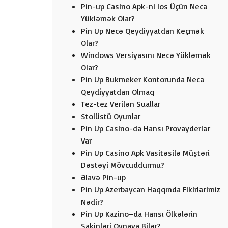
Pin-up Casino Apk-ni Ios Üçün Necə
Yükləmək Olar?
Pin Up Necə Qeydiyyatdan Keçmək
Olar?
Windows Versiyasını Necə Yükləmək
Olar?
Pin Up Bukmeker Kontorunda Necə
Qeydi̇yyatdan Olmaq
Tez-tez Verilən Suallar
Stolüstü Oyunlar
Pin Up Casino-da Hansı Provayderlər
Var
Pin Up Casino Apk Vasitəsilə Müştəri
Dəstəyi Mövcuddurmu?
Əlavə Pin-up
Pin Up Azerbaycan Haqqında Fikirlərimiz
Nədir?
Pin Up Kazino–da Hansı Ölkələrin
Sakinləri Oynaya Bilər?