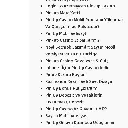
Loqin To Azerbaycan Pin-up Casino
Pin-up Mərc Xətti
Pin Up Casino Mobil Proqramı Yükləmək
Və Quraşdırmaq Pulsuzdur?
Pin Up Mobil Vebsayt
Pin-up Casino Etibarlıdırmı?
Nəyi Seçmək Lazımdır: Saytın Mobil
Versiyası Və Ya Bir Tətbiq?
Pin-up Casino Geydiyyat & Giriş
Iphone Üçün Pin Up Casino Indir
Pinup Kazino Rəyləri
Kazinonun Rəsmi Veb Sayt Dizaynı
Pin Up Bonus Pul Çıxarılır?
Pin Up Depozit Və Vəsaitlərin
Çıxarılması, Depozit
Pin Up Casino Az Güvenilir Mi??
Saytın Mobil Versiyası
Pin Up Onlayn Kazinoda Uduşlarımı