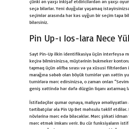
çünki ən yaxşı inkişaf etdiricilərdən ən yaxşı oyunl
seçə bilərlər. Yeni duyğular yaşamaq istəyirsinizsə
seçimlər arasında hər kəs uyğun bir seçim tapa bi
bilərsiniz.
Pin Up-ı Ios-lara Nece Yü
Sayt Pin-Up ilkin identifikasiya üçün interfeysə 
keçirə bilmirsinizsə, müştərinin bukmeker kontor
tapmaq üçün əlifba sırası və ya xüsusi filtrlərdən 
marağına səbəb olan böyük turnirlər yan xəttin yux
turnirlərə mərc edirsinizsə, o zaman onları “Sev
geniş xəttində hər dəfə düzgün liqanı axtarmaq l
İstifadəçilər qumar oynaya, maliyyə əməliyyatları
tərtibatçılar əla Pin Up Bet məhsulu təklif etdil
növlərinə mərc edə biləcəklər. Mərc şirkəti idman t
mərc etmək imkanı verir. Bu cür funksiyaların i