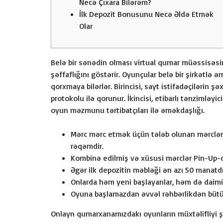
Necə Çıxara Bilərəm?
İlk Depozit Bonusunu Necə Əldə Etmək
Olar
Belə bir sənədin olması virtual qumar müəssisəs
şəffaflığını göstərir. Oyunçular belə bir şirkətl
qorxmaya bilərlər. Birincisi, sayt istifadəçilərin 
protokolu ilə qorunur. İkincisi, etibarlı tənzimləyi
oyun məzmunu tərtibatçıları ilə əməkdaşlığı.
Mərc mərc etmək üçün tələb olunan mərclə
rəqəmdir.
Kombinə edilmiş və xüsusi mərclər Pin-Up
Əgər ilk depozitin məbləği ən azı 50 manatdı
Onlarda həm yeni başlayanlar, həm də daimi m
Oyuna başlamazdan əvvəl rəhbərlikdən bütü
Onlayn qumarxanamızdakı oyunların müxtəlifliyi şü