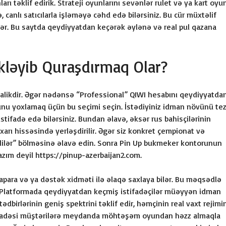
arı təklif edirik. Strateji oyunlarını sevənlər rulet və ya kart oyun
, canlı satıcılarla işləməyə cəhd edə bilərsiniz. Bu cür müxtəlif
lər. Bu saytda qeydiyyatdan keçərək əylənə və real pul qazana
kləyib Quraşdırmaq Olar?
malikdir. Əgər nədənsə “Professional” QIWI hesabını qeydiyyatda
unu yoxlamaq üçün bu seçimi seçin. İstədiyiniz idman növünü te
istifadə edə bilərsiniz. Bundan əlavə, əksər rus bahisçilərinin
arı hissəsində yerləşdirilir. Əgər siz konkret çempionat və
imlilər” bölməsinə əlavə edin. Sonra Pin Up bukmeker kontorunun
azım deyil
https://pinup-azerbaijan2.com
.
 apara və ya dəstək xidməti ilə əlaqə saxlaya bilər. Bu məqsədlə
ər. Platformada qeydiyyatdan keçmiş istifadəçilər müəyyən idman
ədbirlərinin geniş spektrini təklif edir, həmçinin real vaxt rejim
stifadəsi müştərilərə meydanda möhtəşəm oyundan həzz almaqla