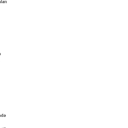
ları
n
z
ində