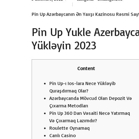
Pin Up Azərbaycanın Ən Yaxşı Kazinosu Rəsmi Sayt
Pin Up Yukle Azerbayc
Yükləyin 2023
Content
Pin Up-ı Ios-lara Nece Yükləyib
Quraşdırmaq Olar?
Azərbaycanda Mövcud Olan Depozit Və
Çıxarma Metodları
Pin Up 360 Dan Vəsaiti Necə Yatırmaq
Və Çıxarmaq Lazımdır?
Roulette Oynamaq
Canlı Casino