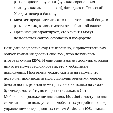
разновидностей рулетки (русская, европейская,
французская, американская), блек джек и Техасский
Холдем, покер и баккару.
MostBet предлагает игрокам приветственный бонус в
размере €300, в зависимости от выбранной валюты.
Организация гарантирует, что клиенты могут
пользоваться сайтом безопасно и комфортно.
Если данное условие будет выполнено, к приветственному
бонусу компания добавит еще 25%, чтоб получилась
итоговая сумма 125%. И еще один вариант доступа, который
никто не может заблокировать, это – мобильные
приложения. Программу можно скачать на гаджет, что
позволяет производить вход с дополнительными мерами
безопасности, работая даже при сбоях не только на самом
букмекерском сайте, но и при неполадках в Сети.
Мобильное приложение для ставок Mostbets доступно для
скачивания и используется на мобильных устройствах под
управлением операционных систем Android и iOS, а также