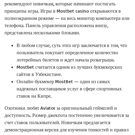
рекомендуют новичкам, которые начинают постигать
принципы игры. Игры в Mostbet casino открываются в
полноэкранном режиме — на весь монитор компьютера или
телефона. Панель управления расположена внизу,
представлена несколькими блоками.
В любом случае, суть этих игр заключается в том, что
пользователь покупает определенное количество
лотерейных билетов и ждет начала розыгрыша.
Mostbet считается одним из лучших букмекерских
сайтов в Узбекистане.
Онлайн-букмекер MostBet — один из самых
надежных поставщиков услуг в сфере спортивных
ставок на Кипре.
Охотники любят Aviator за оригинальный геймплей и
доступность. Размер джекпота постепенно увеличивается за
счет ставок пользователей. Новичкам предлагается
демонстрационная версия для изучения тонкостей и правил