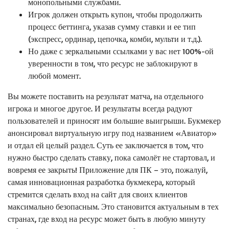
монопольными службами.
Игрок должен открыть купон, чтобы продолжить
процесс беттинга, указав сумму ставки и ее тип
(экспресс, ординар, цепочка, комби, мульти и т.д.).
Но даже с зеркальными ссылками у вас нет 100%-ой
уверенности в том, что ресурс не заблокируют в
любой момент.
Вы можете поставить на результат матча, на отдельного
игрока и многое другое. И результаты всегда радуют
пользователей и приносят им большие выигрыши. Букмекер
анонсировал виртуальную игру под названием «Авиатор»
и отдал ей целый раздел. Суть ее заключается в том, что
нужно быстро сделать ставку, пока самолёт не стартовал, и
вовремя ее закрыть! Приложение для ПК – это, пожалуй,
самая инновационная разработка букмекера, который
стремится сделать вход на сайт для своих клиентов
максимально безопасным. Это становится актуальным в тех
странах, где вход на ресурс может быть в любую минуту