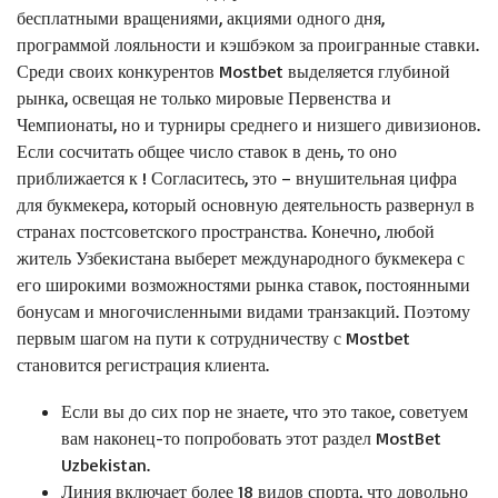
бесплатными вращениями, акциями одного дня,
программой лояльности и кэшбэком за проигранные ставки.
Среди своих конкурентов Mostbet выделяется глубиной
рынка, освещая не только мировые Первенства и
Чемпионаты, но и турниры среднего и низшего дивизионов.
Если сосчитать общее число ставок в день, то оно
приближается к ! Согласитесь, это – внушительная цифра
для букмекера, который основную деятельность развернул в
странах постсоветского пространства. Конечно, любой
житель Узбекистана выберет международного букмекера с
его широкими возможностями рынка ставок, постоянными
бонусам и многочисленными видами транзакций. Поэтому
первым шагом на пути к сотрудничеству с Mostbet
становится регистрация клиента.
Если вы до сих пор не знаете, что это такое, советуем
вам наконец-то попробовать этот раздел MostBet
Uzbekistan.
Линия включает более 18 видов спорта, что довольно