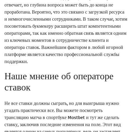
отвечает, но глубина вопроса может быть до конца не
проработана. Вероятно, что это связано с загрузкой ресурса
и немногочисленными сотрудниками. В таком случае, хотим
посоветовать букмекеру расширить штат компетентными
операторами, так как именно обратная связь является одним
из ключевых моментов в сотрудничестве клиента и
оператора ставок. Важнейшим фактором в любой игорной
платформе является качество профессиональной службы
поддержки.
Наше мнение об операторе
ставок
Не все ставки должны сыграть, но для выигрыша нужно
угадать практически все. Вы можете посмотреть
трансляцию матча в спортбуке Mostbet и тут же сделать
ставку, заключив последние изменения на поле. Этот вид
является одним из самых популярных, ведь он заставляет