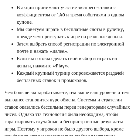
В акции принимают участие экспресс-ставки с
коэффициентом от 1,40 и тремя событиями в одном
купоне.
Мы советуем играть в бесплатные слоты в рулетку,
прежде чем приступать к игре на реальные деньги.
Затем выбрать способ регистрации по электронной
почте и нажать «далее».
Если вы готовы сделать свой выбор и играть на
деньги, нажмите «Play».
Каждый крупный турнир сопровождается раздачей
бесплатных ставок и промокодов.
Чем больше вы зарабатываете, тем выше ваш уровень и тем
выгоднее становится курс обмена. Системы и стратегии
ставок оказались бессильны перед генераторами случайных
чисел. Однако эта технология была необходима, чтобы
гарантировать случайные и беспристрастные результаты
игры. Поэтому у игроков не было другого выбора, кроме