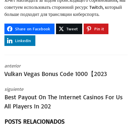
хочет наблюдать за ходом происходящего соревнования, мы
советуем использовать сторонний ресурс Twitch, который
больше подходит для трансляции киберспорта.
Share on Facebook
Tweet
Pin it
LinkedIn
anterior
Vulkan Vegas Bonus Code 1000【2023
siguiente
Best Payout On The Internet Casinos For Us
All Players In 202
POSTS RELACIONADOS