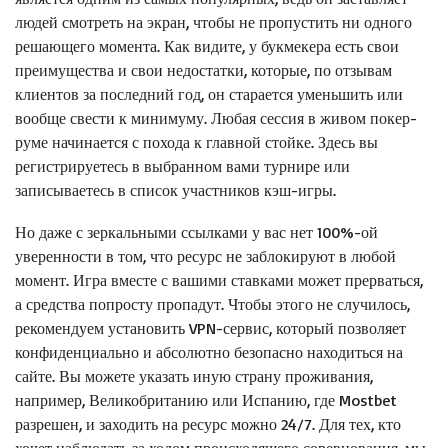
людей смотреть на экран, чтобы не пропустить ни одного
решающего момента. Как видите, у букмекера есть свои
преимущества и свои недостатки, которые, по отзывам
клиентов за последний год, он старается уменьшить или
вообще свести к минимуму. Любая сессия в живом покер-
руме начинается с похода к главной стойке. Здесь вы
регистрируетесь в выбранном вами турнире или
записываетесь в список участников кэш-игры.
Но даже с зеркальными ссылками у вас нет 100%-ой
уверенности в том, что ресурс не заблокируют в любой
момент. Игра вместе с вашими ставками может прерваться,
а средства попросту пропадут. Чтобы этого не случилось,
рекомендуем установить VPN-сервис, который позволяет
конфиденциально и абсолютно безопасно находиться на
сайте. Вы можете указать иную страну проживания,
например, Великобританию или Испанию, где Mostbet
разрешен, и заходить на ресурс можно 24/7. Для тех, кто