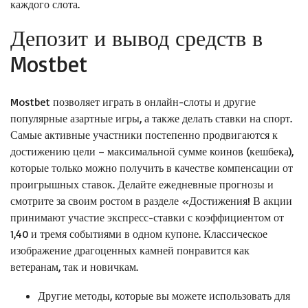
каждого слота.
Депозит и вывод средств в
Mostbet
Mostbet позволяет играть в онлайн-слоты и другие
популярные азартные игры, а также делать ставки на спорт.
Самые активные участники постепенно продвигаются к
достижению цели – максимальной сумме коинов (кешбека),
которые только можно получить в качестве компенсации от
проигрышных ставок. Делайте ежедневные прогнозы и
смотрите за своим ростом в разделе «Достижения! В акции
принимают участие экспресс-ставки с коэффициентом от
1,40 и тремя событиями в одном купоне. Классическое
изображение драгоценных камней понравится как
ветеранам, так и новичкам.
Другие методы, которые вы можете использовать для