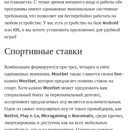
на планшетах. С точки зрения внешнего вида и работы обе
программы имеют одинаковые минимальные системные
требования, что позволяет им бесперебойно работать на
любом устройстве. У вас есть устройство на базе Android
или IOS, и вы хотите установить приложение для удобной
игры?
Спортивные ставки
Комбинации формируются при трех, четырех и пяти
одинаковых значениях. Mostbet также славится своим live-
казино Mostbet, которое предлагает помимо ставок на
спорт. Хотя казино Mostbet может предложить вам
специальный бонус за первоначальный депозит,
ассортимент предлагаемых игр является исключительным.
Одни из самых популярных игр от таких провайдеров, как
NetEnt, Play n Go, Microgaming и Novomatic, среди прочих,
лицензированы и доступны как на всех мобильных
устройствах, так и на компьютерах. Одним из главных