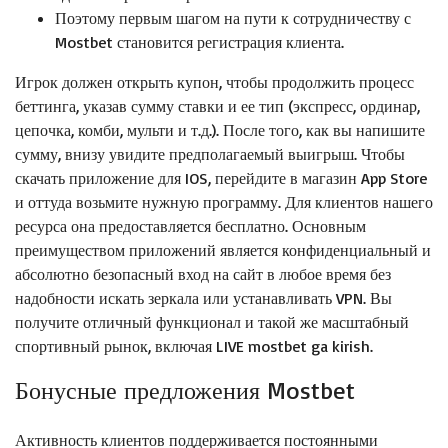
Поэтому первым шагом на пути к сотрудничеству с
Mostbet становится регистрация клиента.
Игрок должен открыть купон, чтобы продолжить процесс
беттинга, указав сумму ставки и ее тип (экспресс, ординар,
цепочка, комби, мульти и т.д.). После того, как вы напишите
сумму, внизу увидите предполагаемый выигрыш. Чтобы
скачать приложение для IOS, перейдите в магазин App Store
и оттуда возьмите нужную программу. Для клиентов нашего
ресурса она предоставляется бесплатно. Основным
преимуществом приложений является конфиденциальный и
абсолютно безопасный вход на сайт в любое время без
надобности искать зеркала или устанавливать VPN. Вы
получите отличный функционал и такой же масштабный
спортивный рынок, включая LIVE
mostbet ga kirish
.
Бонусные предложения Mostbet
Активность клиентов поддерживается постоянными