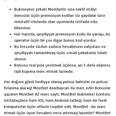
Bukmeyker şirkəti Mostbetin sizə təklif etdiyi
bonuslar üçün promosyon kodları siz qaydalar üzrə
müxtəlif növlərdə olan oyunlarda istifadə edə
bilərsiniz.
Hal-hazırda, qeydiyyat promosyon kodu ilə yanaşı, bu
operator üçün bir çox digər bonus kod yoxdur.
Bu hissədə sizdən sadəcə hesabınızın valyutası və
qeydiyyatı tamamlmaq üçün sosial şəbəkəniz tələb
olunur.
Bonusu real pula çevirmək üçünsə, azı 5 dəfə ekpress
tipli kupona mərc etmək lazımdır.
Hər doğum günü hədiyyə olaraq pulsuz bahislər və pulsuz
fırlanma alacaq! Mostbet Azərbaycan ilə mərc edin Bonuslar
qazanın Mostbet AZ mərc saytı. MostBet bukmeker kontoru
istifadəçilərə həm iOS, həm Android tətbiqi, həm də fərdi
komputerlər üçün əlfəcin təqdim edir. MostBet -də mərc
etmək üçün oyun hesabını necə artırmaq lazımdır? MostBet