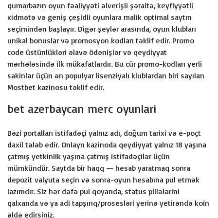
qumarbazın oyun fəaliyyəti əlverişli şəraitə, keyfiyyətli
xidmətə və geniş çeşidli oyunlara malik optimal saytın
seçimindən başlayır. Digər şeylər arasında, oyun klubları
unikal bonuslar və promosyon kodları təklif edir. Promo
code üstünlükləri əlavə ödənişlər və qeydiyyat
mərhələsində ilk mükafatlardır. Bu cür promo-kodları yerli
sakinlər üçün ən populyar lisenziyalı klublardan biri sayılan
Mostbet kazinosu təklif edir.
bet azerbaycan merc oyunlari
Bəzi portalları istifadəçi yalnız adı, doğum tarixi və e-poçt
daxil tələb edir. Onlayn kazinoda qeydiyyat yalnız 18 yaşına
çatmış yetkinlik yaşına çatmış istifadəçilər üçün
mümkündür. Saytda bir haqq — hesab yaratmaq sonra
depozit valyuta seçin və sonra-oyun hesabına pul etmək
lazımdır. Siz hər dəfə pul qoyanda, status pillələrini
qalxanda və ya adi tapşırıq/prosesləri yerinə yetirəndə koin
əldə edirsiniz.