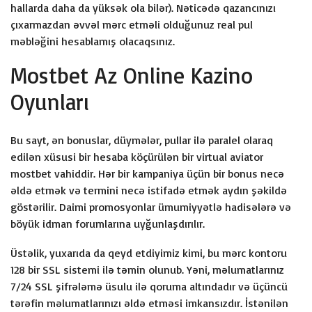
hallarda daha da yüksək ola bilər). Nəticədə qazancınızı
çıxarmazdan əvvəl mərc etməli olduğunuz real pul
məbləğini hesablamış olacaqsınız.
Mostbet Az Online Kazino
Oyunları
Bu sayt, ən bonuslar, düymələr, pullar ilə paralel olaraq
edilən xüsusi bir hesaba köçürülən bir virtual aviator
mostbet vahiddir. Hər bir kampaniya üçün bir bonus necə
əldə etmək və termini necə istifadə etmək aydın şəkildə
göstərilir. Daimi promosyonlar ümumiyyətlə hadisələrə və
böyük idman forumlarına uyğunlaşdırılır.
Üstəlik, yuxarıda da qeyd etdiyimiz kimi, bu mərc kontoru
128 bir SSL sistemi ilə təmin olunub. Yəni, məlumatlarınız
7/24 SSL şifrələmə üsulu ilə qoruma altındadır və üçüncü
tərəfin məlumatlarınızı əldə etməsi imkansızdır. İstənilən