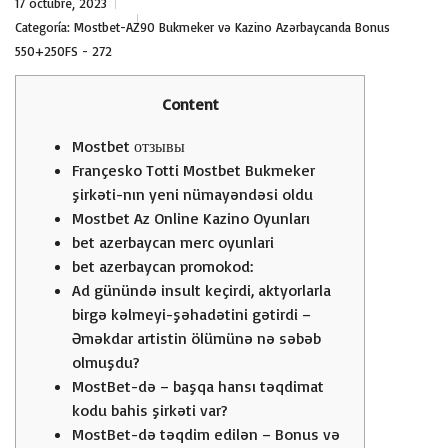
17 octubre, 2023
Categoría:
Mostbet-AZ90 Bukmeker və Kazino Azərbaycanda Bonus
550+250FS - 272
Content
Mostbet отзывы
Françesko Totti Mostbet Bukmeker
şirkəti-nın yeni nümayəndəsi oldu
Mostbet Az Online Kazino Oyunları
bet azerbaycan merc oyunlari
bet azerbaycan promokod:
Ad günündə insult keçirdi, aktyorlarla
birgə kəlmeyi-şəhadətini gətirdi –
Əməkdar artistin ölümünə nə səbəb
olmuşdu?
MostBet-də – başqa hansı təqdimat
kodu bahis şirkəti var?
MostBet-də təqdim edilən – Bonus və