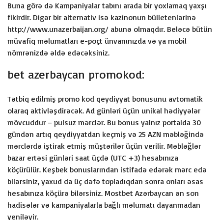
Buna görə də Kampaniyalar tabını arada bir yoxlamaq yaxşı
fikirdir. Digər bir alternativ isə kazinonun bülletenlərinə
http://www.unazerbaijan.org/
abunə olmaqdır. Beləcə bütün
müvafiq məlumatları e-poçt ünvanınızda və ya mobil
nömrənizdə əldə edəcəksiniz.
bet azerbaycan promokod:
Tətbiq edilmiş promo kod qeydiyyat bonusunu avtomatik
olaraq aktivləşdirəcək. Ad günləri üçün unikal hədiyyələr
mövcuddur – pulsuz mərclər. Bu bonus yalnız portalda 30
gündən artıq qeydiyyatdan keçmiş və 25 AZN məbləğində
mərclərdə iştirak etmiş müştərilər üçün verilir. Məbləğlər
bazar ertəsi günləri saat üçdə (UTC +3) hesabınıza
köçürülür. Keşbek bonuslarından istifadə edərək mərc edə
bilərsiniz, yaxud da üç dəfə topladıqdan sonra onları əsas
hesabınıza köçürə bilərsiniz. Mostbet Azərbaycan ən son
hadisələr və kampaniyalarla bağlı məlumatı dayanmadan
yeniləyir.