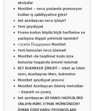
aksiyalar
MostBet – necə yoxlanılır promosyon
kodları iş qabiliyyətinə görə?
bet azerbaycan necə işləyir?
Yeni qeydiyyat
Promo kodun böyük/kiçik hərflərinə və
yazılışına diqqət yetirmək lazımdır?
служба Поддержки Mostbet
Yeni bonusları necə izləməli
MostBet-də təqdimat kodu üzrə
bonuslar haqqında ümumi mılumat
BET BUKMEKER ŞİRKƏTİ – 1xbet az 1xbet
merc, Azərbaycan Mərc, bukmeker
MostBet qeydiyyat prosesi
MostBet Azerbaycan ödəniş metodları
– Depozit və çıxarış
bet azerbaycan dƏ HANSI HADİSƏLƏRƏ
ONLAYN MƏRC ETMƏK MÜMKÜNDÜR?
İDMAN ÜZRƏ HANSI PROQNOZLARA