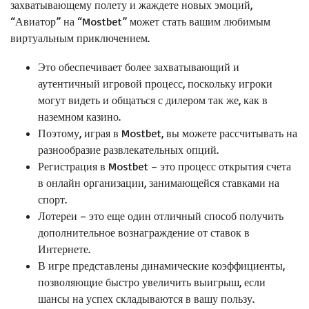
захватывающему полету и жаждете новых эмоций,
“Авиатор” на “Mostbet” может стать вашим любимым
виртуальным приключением.
Это обеспечивает более захватывающий и
аутентичный игровой процесс, поскольку игроки
могут видеть и общаться с дилером так же, как в
наземном казино.
Поэтому, играя в Mostbet, вы можете рассчитывать на
разнообразие развлекательных опций.
Регистрация в Mostbet – это процесс открытия счета
в онлайн организации, занимающейся ставками на
спорт.
Лотереи – это еще один отличный способ получить
дополнительное вознаграждение от ставок в
Интернете.
В игре представлены динамические коэффициенты,
позволяющие быстро увеличить выигрыш, если
шансы на успех складываются в вашу пользу.