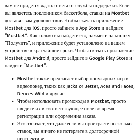
вам не придется ждать ответа от службы поддержки. Если
вы являетесь поклонником баскетбола, ставки на Mostbet
доставят вам удовольствие. Чтобы скачать приложение
Mostbet для iOS, просто зайдите в App Store и найдите
“Mostbet”. Как только вы найдете его, нажмите на кнопку
“Получить”, и приложение будет установлено на вашем
устройстве в кратчайшие сроки. Чтобы скачать приложение
Mostbet для Android, просто зайдите в Google Play Store и
найдите “Mostbet”.
Mostbet также предлагает выбор популярных игр в
видеопокер, таких как Jacks or Better, Aces and Faces,
Deuces Wild и другие.
Чтобы использовать промокоды в Mostbet, просто
введите их в соответствующее поле во время
регистрации или оформления заказа.
Это означает, что даже если вы проиграете несколько
ставок, вы ничего не потеряете в долгосрочной
перспективе.