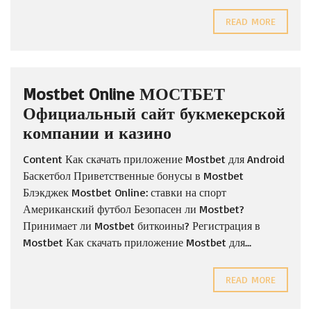
READ MORE
Mostbet Online МОСТБЕТ
Официальный сайт букмекерской
компании и казино
Content Как скачать приложение Mostbet для Android
Баскетбол Приветственные бонусы в Mostbet
Блэкджек Mostbet Online: ставки на спорт
Американский футбол Безопасен ли Mostbet?
Принимает ли Mostbet биткоины? Регистрация в
Mostbet Как скачать приложение Mostbet для...
READ MORE