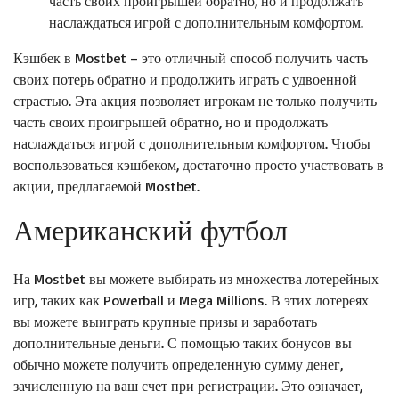
часть своих проигрышей обратно, но и продолжать
наслаждаться игрой с дополнительным комфортом.
Кэшбек в Mostbet – это отличный способ получить часть
своих потерь обратно и продолжить играть с удвоенной
страстью. Эта акция позволяет игрокам не только получить
часть своих проигрышей обратно, но и продолжать
наслаждаться игрой с дополнительным комфортом. Чтобы
воспользоваться кэшбеком, достаточно просто участвовать в
акции, предлагаемой Mostbet.
Американский футбол
На Mostbet вы можете выбирать из множества лотерейных
игр, таких как Powerball и Mega Millions. В этих лотереях
вы можете выиграть крупные призы и заработать
дополнительные деньги. С помощью таких бонусов вы
обычно можете получить определенную сумму денег,
зачисленную на ваш счет при регистрации. Это означает,