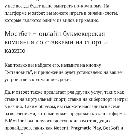
у вас всегда будет шанс выиграть по-крупному. На
платформе Mostbet вы можете играть в онлайн-слоты,
которые являются одним из видов игр казино.
Мостбет – онлайн букмекерская
компания со ставками на спорт и
казино
Как только вы найдете его, нажмите на кнопку
“Установить”, и приложение будет установлено на вашем
устройстве в кратчайшие сроки.
Да, Mostbet также предлагает ряд других услуг, таких как
ставки на виртуальный спорт, ставки на киберспорт и игры
в казино. Таким образом, вы сможете насладиться всеми
развлечениями, которые может предложить эта платформа.
В Mostbet вы получите доступ к играм от ведущих
провайдеров, таких как Netent, Pragmatic Play, BetSoft и