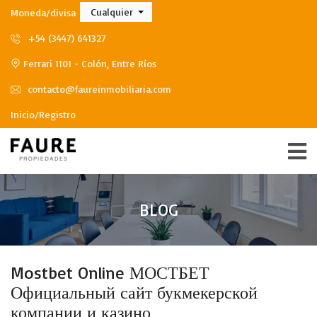
Cualquier
Moneda/divisa
+54 (3447) 641327
Ferrari 1101 - Colón, Entre Ríos
contacto@faureinmobiliaria.com
Inicio/Registro
BLOG
Mostbet Online МОСТБЕТ
Официальный сайт букмекерской
компании и казино