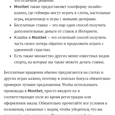
это отличное решение.
Mostbet также предоставляет платформу онлайн-
казино, где геймеры могут играть в слоты, настольные
игры, видеопокер и игры с живыми дилерами.
Бесплатные ставки – это еще один способ получить
дополнительные деньги от ставок в Интернете.
Кэшбек в Mostbet – это отличный способ получить
часть своих потерь обратно и продолжить играть с
удвоенной страстью.
Есть также множество других менее известных видов
спорта, на которые вы также можете делать ставки.
Бесплатные вращения обычно предлагаются на слотах и
других играх казино, поэтому в поисках бонуса обязательно
проверьте лучшие предложения. Чтобы использовать
промокоды в Mostbet, просто введите их в
соответствующее поле во время регистрации или
оформления заказа. Обязательно прочитайте все условия и
положения, связанные с кодом, чтобы убедиться, что вы