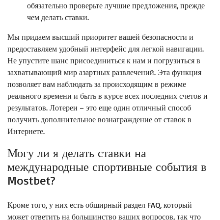
обязательно проверьте лучшие предложения, прежде
чем делать ставки.
Мы придаем высший приоритет вашей безопасности и
предоставляем удобный интерфейс для легкой навигации.
Не упустите шанс присоединиться к нам и погрузиться в
захватывающий мир азартных развлечений. Эта функция
позволяет вам наблюдать за происходящим в режиме
реального времени и быть в курсе всех последних счетов и
результатов. Лотереи – это еще один отличный способ
получить дополнительное вознаграждение от ставок в
Интернете.
Могу ли я делать ставки на
международные спортивные события в
Mostbet?
Кроме того, у них есть обширный раздел FAQ, который
может ответить на большинство ваших вопросов, так что