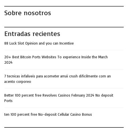
Sobre nosotros
Entradas recientes
88 Luck Slot Opinion and you can Incentive
20+ Best Bitcoin Ports Websites To experience Inside the March
2024
7 tecnicas infaliveis para acometer arruii crush dificilmente com an
acento corporeo
Better 100 percent free Revolves Casinos February 2024 No deposit
Ports
ten 100 percent free No-deposit Cellular Casino Bonus