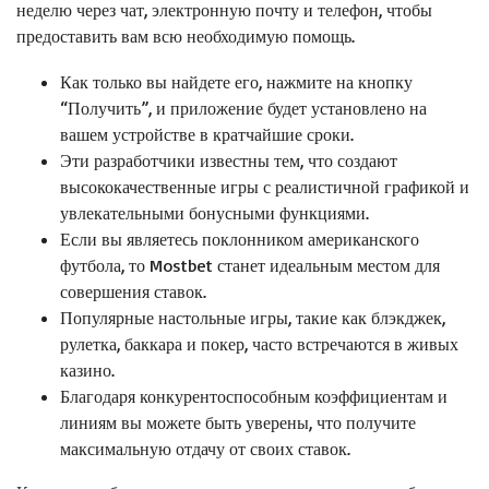
неделю через чат, электронную почту и телефон, чтобы
предоставить вам всю необходимую помощь.
Как только вы найдете его, нажмите на кнопку
“Получить”, и приложение будет установлено на
вашем устройстве в кратчайшие сроки.
Эти разработчики известны тем, что создают
высококачественные игры с реалистичной графикой и
увлекательными бонусными функциями.
Если вы являетесь поклонником американского
футбола, то Mostbet станет идеальным местом для
совершения ставок.
Популярные настольные игры, такие как блэкджек,
рулетка, баккара и покер, часто встречаются в живых
казино.
Благодаря конкурентоспособным коэффициентам и
линиям вы можете быть уверены, что получите
максимальную отдачу от своих ставок.