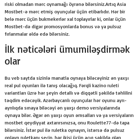
riski olmadan mərc oynamağı öyrənə bilərsiniz.Artıq Asia
Mostbet-ə mərc etmiş oyunçular üçün etibarlıdır. Hər bir
belə mərc üçün bukmekerlər xal toplayırlar ki, onlar üçün
Mostbet-də digər promosyonlarda bonus və ya pulsuz
fırlanmalar əldə edə bilərsiniz.
İlk nəticələri ümumiləşdirmək
olar
Bu veb saytda sizinlə manatla oynaya biləcəyiniz ən yaxşı
real pul oyunları ilə tanış olacağıq. Fərqli kazino ruleti
variantları üzrə hər şeyin detallı və diqqətli şəkildə təhlilini
təqdim edəcəyik. Azərbaycanlı oyunçular hər oyunu ayrı-
ayrılıqda sınaya biləcəyi ən yaxşı demo versiyalarında
oynaya bilər. Əgər ən yaxşı oyun əmsalları və ya versiyaların
mostbet qeydiyyat
axtarırsınızsa, onu Roulette77-də tapa
bilərsiniz. İstər pul ilə ruletka oynayın, istərsə də pulsuz
onlayn ruletkanı seçin, hər ikisi üçün açıq şəkildə olan