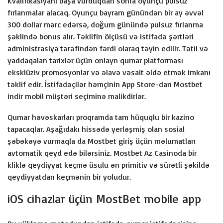
Kvalifikasiyanı başa vurduqdan sonra oyunçu pulsuz
fırlanmalar alacaq. Oyunçu bayram günündən bir ay əvvəl
300 dollar mərc edərsə, doğum günündə pulsuz fırlanma
şəklində bonus alır. Təklifin ölçüsü və istifadə şərtləri
administrasiya tərəfindən fərdi olaraq təyin edilir. Tətil və
yaddaqalan tarixlər üçün onlayn qumar platforması
eksklüziv promosyonlar və əlavə vəsait əldə etmək imkanı
təklif edir. İstifadəçilər həmçinin App Store-dan Mostbet
indir mobil müştəri seçiminə malikdirlər.
Qumar həvəskarları proqramda tam hüquqlu bir kazino
tapacaqlar. Aşağıdakı hissədə yerləşmiş olan sosial
şəbəkəyə vurmaqla da Mostbet giriş üçün məlumatları
avtomatik qeyd edə bilərsiniz. Mostbet Az Casinoda bir
kliklə qeydiyyat keçmə üsulu ən primitiv və sürətli şəkildə
qeydiyyatdan keçmənin bir yoludur.
iOS cihazlar üçün MostBet mobile app