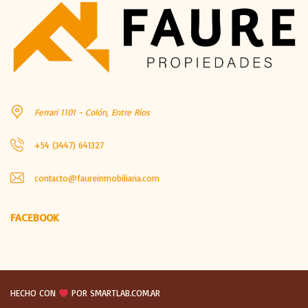
Ferrari 1101 - Colón, Entre Ríos
+54 (3447) 641327
contacto@faureinmobiliaria.com
FACEBOOK
HECHO CON
POR SMARTLAB.COM.AR