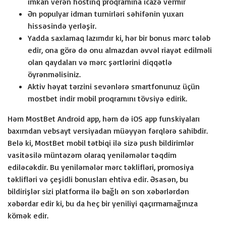
imkan verən hostinq proqramına icazə vermir
Ən populyar idman turnirləri səhifənin yuxarı
hissəsində yerləşir.
Yadda saxlamaq lazımdır ki, hər bir bonus mərc tələb
edir, ona görə də onu almazdan əvvəl riayət edilməli
olan qaydaları və mərc şərtlərini diqqətlə
öyrənməlisiniz.
Aktiv həyat tərzini sevənlərə smartfonunuz üçün
mostbet indir mobil proqramını tövsiyə edirik.
Həm MostBet Android app, həm də iOS app funskiyaları
baxımdan vebsayt versiyadan müəyyən fərqlərə sahibdir.
Belə ki, MostBet mobil tətbiqi ilə sizə push bildirimlər
vasitəsilə müntəzəm olaraq yeniləmələr təqdim
ediləcəkdir. Bu yeniləmələr mərc təklifləri, promosiya
təklifləri və çeşidli bonusları ehtiva edir. Əsasən, bu
bildirişlər sizi platforma ilə bağlı ən son xəbərlərdən
xəbərdar edir ki, bu da heç bir yeniliyi qaçırmamağınıza
kömək edir.