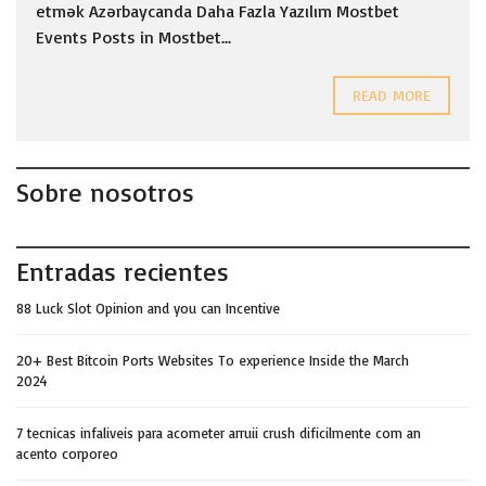
etmək Azərbaycanda Daha Fazla Yazılım Mostbet
Events Posts in Mostbet...
READ MORE
Sobre nosotros
Entradas recientes
88 Luck Slot Opinion and you can Incentive
20+ Best Bitcoin Ports Websites To experience Inside the March
2024
7 tecnicas infaliveis para acometer arruii crush dificilmente com an
acento corporeo