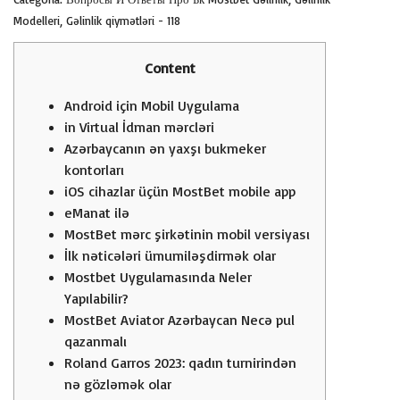
Modelleri, Gəlinlik qiymətləri - 118
Content
Android için Mobil Uygulama
in Virtual İdman mərcləri
Azərbaycanın ən yaxşı bukmeker
kontorları
iOS cihazlar üçün MostBet mobile app
eManat ilə
MostBet mərc şirkətinin mobil versiyası
İlk nəticələri ümumiləşdirmək olar
Mostbet Uygulamasında Neler
Yapılabilir?
MostBet Aviator Azərbaycan Necə pul
qazanmalı
Roland Garros 2023: qadın turnirindən
nə gözləmək olar