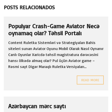
POSTS RELACIONADOS
Populyar Crash-Game Aviator Necə
oynamaq olar? Təhsil Portalı
Content Ruletka Sistemləri və Strategiyaları Bahis
siteleri sunan Aviator Oyunu Mobil Olarak Nasıl Oynanır
Canlı Oyunlar Xaricdə təhsil magistratura dərəcəsini
hansı ölkədə almaq olar? Pul üçün Aviator game –
Rəsmi sayt Digər Maraqlı Ruletka Versiyaları...
READ MORE
Azərbaycan mərc saytı