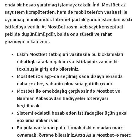
onda bir hesab yaratmaq işləməyəcəkdir. İndi MostBet az
sayt Həm kompüterdən, həm də mobil telefon vasitəsi ilə
oynamaq mümkündür. İnternet portalı günün istənilən vaxtı
istifadəyə verilir. At MostBet rəsmi veb sayt konseptual
şəkildə düşünülmüşdür, bu da onu sürətli və rahat
gəzməyə imkan verir.
Lakin MostBet tətbiqləri vasitəsilə bu bloklamaları
rahatlıqla aradan qaldıra və istidəyiniz zaman bir
toxunuşla giriş edə bilərsiniz.
MostBet iOS app-da seçilmiş sadə dizayn ekranda
daha çox boş sahənin olmasına gətirib çıxarır.
Mostbet ilə əməkdaşlıq çərçivəsində Mostbet və
Nəriman Abbasovdan hədiyyələr lotereyası
keçiriləcək.
Sistemi ədalətli hesab edən istifadəçilər üçün şəxsi
yoxlama imkanı var.
Bu pula xərclənən pulu itirmək riski olmadan mərc
oynamağı öyrənə bilərsiniz.Artıq Asia Mostbet-ə mərc