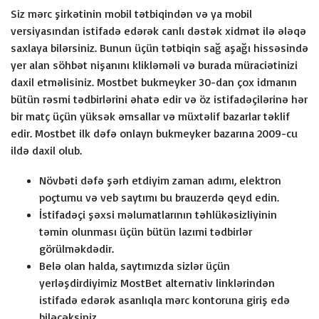
Siz mərc şirkətinin mobil tətbiqindən və ya mobil
versiyasından istifadə edərək canlı dəstək xidmət ilə ələqə
saxlaya bilərsiniz. Bunun üçün tətbiqin sağ aşağı hissəsində
yer alan söhbət nişanını klikləməli və burada müraciətinizi
daxil etməlisiniz. Mostbet bukmeyker 30-dan çox idmanın
bütün rəsmi tədbirlərini əhatə edir və öz istifadəçilərinə hər
bir matç üçün yüksək əmsallar və müxtəlif bazarlar təklif
edir. Mostbet ilk dəfə onlayn bukmeyker bazarına 2009-cu
ildə daxil olub.
Növbəti dəfə şərh etdiyim zaman adımı, elektron
poçtumu və veb saytımı bu brauzerdə qeyd edin.
İstifadəçi şəxsi məlumatlarının təhlükəsizliyinin
təmin olunması üçün bütün lazımi tədbirlər
görülməkdədir.
Belə olan halda, saytımızda sizlər üçün
yerləşdirdiyimiz MostBet alternativ linklərindən
istifadə edərək asanlıqla mərc kontoruna giriş edə
biləcəksiniz.