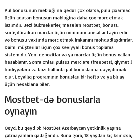
Pul bonusunun məbləği nə qədər çox olarsa, pulu çıxarmaq
üçün adətən bonusun məbləğinə daha çox mərc etmək
lazımdır. Bəzi bukmekerlər, məsələn Mostbet, bonusu
sürüşdürərkən mərclər üçün minimum əmsallar təyin edir
və bonusu vaxtında mərc etmək imkanını məhdudlaşdırırlar.
Daimi müştərilər üçün çox səviyyəli bonus toplama
sistemidir. Yeni depozitlər və ya mərclər üçün bonus xalları
hesablanır. Sonra onları pulsuz mərclərə (freebets), qiymətli
hədiyyələrə və bəzi hallarda pul bonuslarına dəyişdirmək
olur. Loyallıq proqramının bonusları bir həftə və ya bir ay
üçün hesablana bilər.
Mostbet-də bonuslarla
oynayın
Qeyd, bu qeyd bk MostBet Azerbaycan yetkinlik yaşına
çatmayanlara qadağandır. Buna görə, 18 yaşdan kiçiksinizsə,