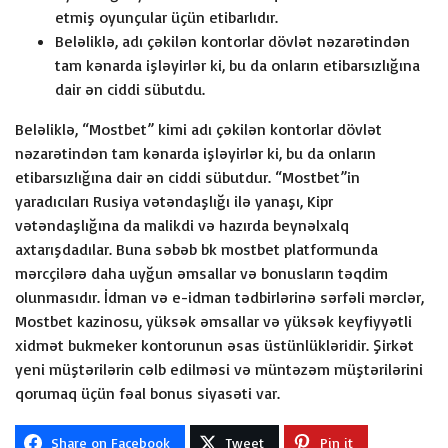
etmiş oyunçular üçün etibarlıdır.
Beləliklə, adı çəkilən kontorlar dövlət nəzarətindən
tam kənarda işləyirlər ki, bu da onların etibarsızlığına
dair ən ciddi sübutdu.
Beləliklə, “Mostbet” kimi adı çəkilən kontorlar dövlət
nəzarətindən tam kənarda işləyirlər ki, bu da onların
etibarsızlığına dair ən ciddi sübutdur. “Mostbet”in
yaradıcıları Rusiya vətəndaşlığı ilə yanaşı, Kipr
vətəndaşlığına da malikdi və hazırda beynəlxalq
axtarışdadılar. Buna səbəb bk mostbet platformunda
mərcçilərə daha uyğun əmsallar və bonusların təqdim
olunmasıdır. İdman və e-idman tədbirlərinə sərfəli mərclər,
Mostbet kazinosu, yüksək əmsallar və yüksək keyfiyyətli
xidmət bukmeker kontorunun əsas üstünlükləridir. Şirkət
yeni müştərilərin cəlb edilməsi və müntəzəm müştərilərini
qorumaq üçün fəal bonus siyasəti var.
Share on Facebook
Tweet
Pin it