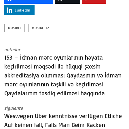
LinkedIn
MOSTBET
MOSTBET AZ
anterior
153 – İdman mərc oyunlarının həyata
keçirilməsi məqsədi ilə hüquqi şəxsin
akkreditasiya olunması Qaydasının və İdman
mərc oyunlarının təşkili və keçirilməsi
Qaydalarının təsdiq edilməsi haqqında
siguiente
Weswegen Über kenntnisse verfügen Etliche
Auf keinen fall, Falls Man Beim Kacken