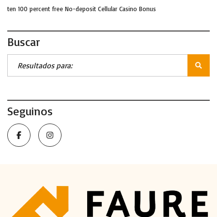
ten 100 percent free No-deposit Cellular Casino Bonus
Buscar
Seguinos