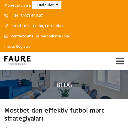
Cualquier
Moneda/divisa
+54 (3447) 641327
Ferrari 1101 - Colón, Entre Ríos
contacto@faureinmobiliaria.com
Inicio/Registro
BLOG
Mostbet dən effektiv futbol mərc
strategiyaları