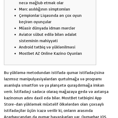
necə məğlub etmək olar
Mərc asılılığının simptomları
Çempionlar Liqasında ən çox oyun
keçirən oyunçular
Müasir dünyada idman mərclər
Aviator sübut edilə bilən ədalət
sisteminin mahiyyəti
Android tətbiq və yüklənilməsi
Mostbet AZ Online Kazino Oyunları
Bu yükləmə metodundan istifadə qumar istifadəçisinə
lazımsız manipulyasiyalardan qurtulmağa və proqramı
asanlıqla smartfon və ya planşetə quraşdırmağa imkan
verir. İstifadəçi sadəcə olaraq mağazaya gedə və axtarışa
kazinonun adını daxil edə bilər. MostBet tətbiqini App
Store-dan yükləmək müxtəlif ölkələrdən olan çoxsaylı
istifadəçilər üçün icazə verilir ki, onların arasında
Azərbaycandan da qumar həvəskarları var. Qumarbaz IOS