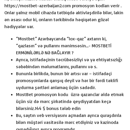
https://mostbet-azerbaijan2.com
promosyon kodları verir .
Onlar yalnız mobil cihazda tətbiqdə aktivləşdirilə bilər, lakin
ən əsası odur ki, onların tərkibində həqiqətən gözəl
hədiyyələr var.
“Mostbet” Azərbaycanda “lox-qaz” axtarırı ki,
“qazlasın” və pullarını mənimsəsin…- MOSTBETİ
ERMƏNİLƏRLƏ NƏ BAĞLAYIR ?
Ayrıca, istifadəçinin təcrübəsizliyi və ya ehtiyatsızlığı
səbəbindən məlumatlarını, pullarını və s.
Bununla birlikdə, bunun bir artısı var – istifadəçi
promosyonlarda qarışıq deyil və hər bir fərdi təklifi
uydurma şərtləri anlamaq üçün sadədir.
MostBet promosyon kodu üzrə qazanclar əldə etmək
üçün siz də mərc şirkətində qeydiyyatdan keçə
bilərsiniz.144 $ bonus tələb edin
Bu, saytın veb versiyasını açmadan ayrıca quraşdırıla
bilən müştəri vasitəsilə mərc etdiyiniz və kazinoda
oynadığınız ayrıca proqramdır.