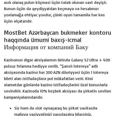
asılı olaraq pulun köçməsi üçün tələb olunan vaxt dəyişir.
Bunun üçün də qeydiyyatdan keçməyə və hesabınızı
yoxlamağa ehtiyac yoxdur, çünki oyun tamamilə hər kəs
üçün əlçatandır.
MostBet Azərbaycan bukmeker kontoru
haqqında ümumi baxış-icmal
Информация от компаний Баку
Kazinonun digər aksiyalarının birində Galaxy S2 Ultra + 400
pulsuz fırlanma hədiyyə verilir. “Şanslı lotereya” adlı
aksiyasında kazino hər 200 AZN dövriyyəsi üçün 1 lotereya
bileti alan istifadəçilərə pul mükafatları verir. Kimi
əlamətdar günlərdə kazino istifadəçilərini özəl bonuslarla
sevindirir. Kazinoda 10% keşbek aksiyası da şirkətin sevilən
kampaniyalarındandır.
Siz həm də slot oynayaraq bu şirkət vasitəsilə
maliyyə vəziyyətinizi yaxşılaşdıra bilərsiniz.