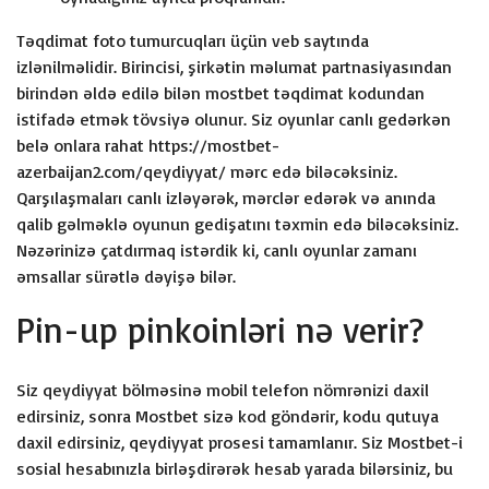
Təqdimat foto tumurcuqları üçün veb saytında
izlənilməlidir. Birincisi, şirkətin məlumat partnasiyasından
birindən əldə edilə bilən mostbet təqdimat kodundan
istifadə etmək tövsiyə olunur. Siz oyunlar canlı gedərkən
belə onlara rahat
https://mostbet-
azerbaijan2.com/qeydiyyat/
mərc edə biləcəksiniz.
Qarşılaşmaları canlı izləyərək, mərclər edərək və anında
qalib gəlməklə oyunun gedişatını təxmin edə biləcəksiniz.
Nəzərinizə çatdırmaq istərdik ki, canlı oyunlar zamanı
əmsallar sürətlə dəyişə bilər.
Pin-up pinkoinləri nə verir?
Siz qeydiyyat bölməsinə mobil telefon nömrənizi daxil
edirsiniz, sonra Mostbet sizə kod göndərir, kodu qutuya
daxil edirsiniz, qeydiyyat prosesi tamamlanır. Siz Mostbet-i
sosial hesabınızla birləşdirərək hesab yarada bilərsiniz, bu