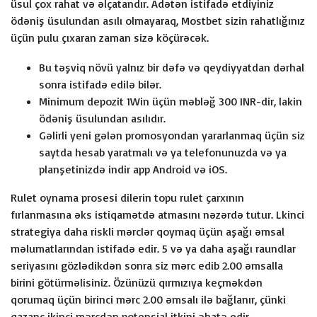
üsul çox rahat və əlçatandır. Adətən istifadə etdiyiniz
ödəniş üsulundan asılı olmayaraq, Mostbet sizin rahatlığınız
üçün pulu çıxaran zaman sizə köçürəcək.
Bu təşviq növü yalnız bir dəfə və qeydiyyatdan dərhal
sonra istifadə edilə bilər.
Minimum depozit 1Win üçün məbləğ 300 INR-dir, lakin
ödəniş üsulundan asılıdır.
Gəlirli yeni gələn promosyondan yararlanmaq üçün siz
saytda hesab yaratmalı və ya telefonunuzda və ya
planşetinizdə indir app Android və iOS.
Rulet oynama prosesi dilerin topu rulet çarxının
fırlanmasına əks istiqamətdə atmasını nəzərdə tutur. Lkinci
strategiya daha riskli mərclər qoymaq üçün aşağı əmsal
məlumatlarından istifadə edir. 5 və ya daha aşağı raundlar
seriyasını gözlədikdən sonra siz mərc edib 2.00 əmsalla
birini götürməlisiniz. Özünüzü qırmızıya keçməkdən
qorumaq üçün birinci mərc 2.00 əmsalı ilə bağlanır, çünki
qazanc ikinci mərcdən potensial itkini əhatə edir.