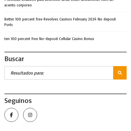
acento corporeo
Better 100 percent free Revolves Casinos February 2024 No deposit
Ports
ten 100 percent free No-deposit Cellular Casino Bonus
Buscar
Seguinos