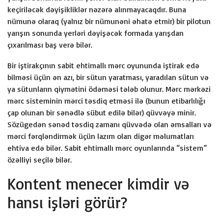
keçiriləcək dəyişikliklər nəzərə alınmayacaqdır. Buna
nümunə olaraq (yalnız bir nümunəni əhatə etmir) bir pilotun
yarışın sonunda yerləri dəyişəcək formada yarışdan
çıxarılması baş verə bilər.
Bir iştirakçının sabit ehtimallı mərc oyununda iştirak edə
bilməsi üçün ən azı, bir sütun yaratması, yaradılan sütun və
ya sütunların qiymətini ödəməsi tələb olunur. Mərc mərkəzi
mərc sisteminin mərci təsdiq etməsi ilə (bunun etibarlılığı
çap olunan bir sənədlə sübut edilə bilər) qüvvəyə minir.
Sözügedən sənəd təsdiq zamanı qüvvədə olan əmsalları və
mərci fərqləndirmək üçün lazım olan digər məlumatları
ehtiva edə bilər. Sabit ehtimallı mərc oyunlarında “sistem”
özəlliyi seçilə bilər.
Kontent menecer kimdir və
hansı işləri görür?