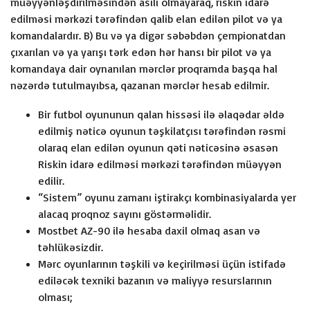
müəyyənləşdirilməsindən asılı olmayaraq, riskin idarə
edilməsi mərkəzi tərəfindən qalib elan edilən pilot və ya
komandalardır. B) Bu və ya digər səbəbdən çempionatdan
çıxarılan və ya yarışı tərk edən hər hansı bir pilot və ya
komandaya dair oynanılan mərclər proqramda başqa hal
nəzərdə tutulmayıbsa, qazanan mərclər hesab edilmir.
Bir futbol oyununun qalan hissəsi ilə əlaqədar əldə
edilmiş nəticə oyunun təşkilatçısı tərəfindən rəsmi
olaraq elan edilən oyunun qəti nəticəsinə əsasən
Riskin idarə edilməsi mərkəzi tərəfindən müəyyən
edilir.
“Sistem” oyunu zamanı iştirakçı kombinasiyalarda yer
alacaq proqnoz sayını göstərməlidir.
Mostbet AZ-90 ilə hesaba daxil olmaq asan və
təhlükəsizdir.
Mərc oyunlarının təşkili və keçirilməsi üçün istifadə
ediləcək texniki bazanın və maliyyə resurslarının
olması;