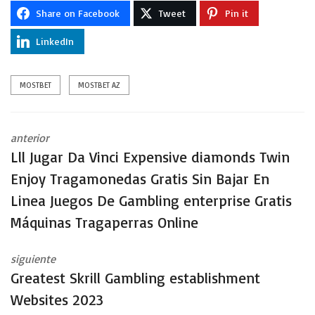
Share on Facebook
Tweet
Pin it
LinkedIn
MOSTBET
MOSTBET AZ
anterior
Lll Jugar Da Vinci Expensive diamonds Twin
Enjoy Tragamonedas Gratis Sin Bajar En
Linea Juegos De Gambling enterprise Gratis
Máquinas Tragaperras Online
siguiente
Greatest Skrill Gambling establishment
Websites 2023