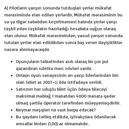
A) Pilotların yarışın sonunda tutduqları yerlər mükafat
mərasimində elan edilən yerlərdir. Mükafat mərasiminin bu
və ya digər səbəbdən keçirilməməsi halında yerlər yarışı
təşkil edən təşkilatın hazırladığı hesabata uyğun olaraq
elan olunur. Mükafat mərasimindən, yaxud yarışın sonunda
tutulan yerlər elan edildikdən sonra baş verən dəyişikliklər
nəzərə alınmayacaqdır.
Oyunçuların təbiətindən asılı olaraq bir çox pul
qazandıran ruletka mərc növləri vardır.
Onlayn oyun sənayesinin ən yaxşı liderlərindən biri
olan 1xBet az 2007-ci ildə istifadəyə verildi.
Satıcının hər uduşlu bilet üçün ödəyə biləcəyi
maksimal məbləğ 1 manatdan 4000 manata qədər
olmaq şərtilə Operator tərəfindən müəyyənləşdirilir.
Neymar məşqləri nə vaxt bərpa edəcək?
Bu qaydanı tətbiq etdikdə, iştirakçılara ödəniləcək
əmsallar birdən (1,00) az olmamalıdır.