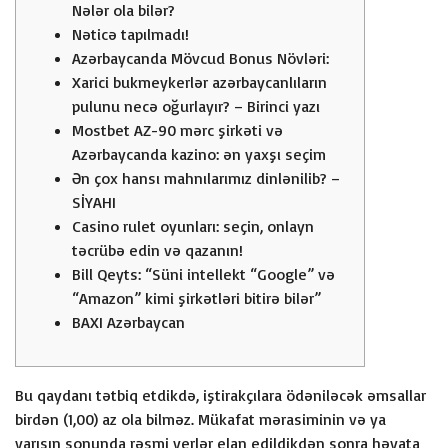
Nələr ola bilər?
Nəticə tapılmadı!
Azərbaycanda Mövcud Bonus Növləri:
Xarici bukmeykerlər azərbaycanlıların
pulunu necə oğurlayır? – Birinci yazı
Mostbet AZ-90 mərc şirkəti və
Azərbaycanda kazino: ən yaxşı seçim
Ən çox hansı mahnılarımız dinlənilib? –
SİYAHI
Casino rulet oyunları: seçin, onlayn
təcrübə edin və qazanın!
Bill Qeyts: “Süni intellekt “Google” və
“Amazon” kimi şirkətləri bitirə bilər”
BAXI Azərbaycan
Bu qaydanı tətbiq etdikdə, iştirakçılara ödəniləcək əmsallar
birdən (1,00) az ola bilməz. Mükafat mərasiminin və ya
yarışın sonunda rəsmi yerlər elan edildikdən sonra həyata