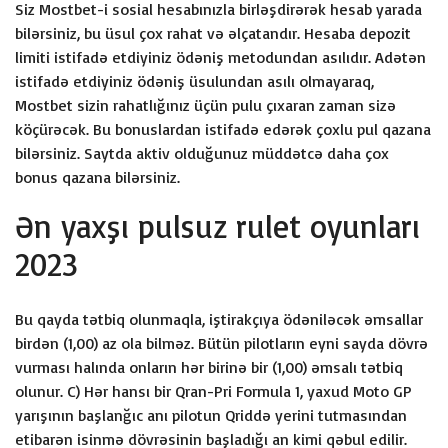
Siz Mostbet-i sosial hesabınızla birləşdirərək hesab yarada
bilərsiniz, bu üsul çox rahat və əlçatandır. Hesaba depozit
limiti istifadə etdiyiniz ödəniş metodundan asılıdır. Adətən
istifadə etdiyiniz ödəniş üsulundan asılı olmayaraq,
Mostbet sizin rahatlığınız üçün pulu çıxaran zaman sizə
köçürəcək. Bu bonuslardan istifadə edərək çoxlu pul qazana
bilərsiniz. Saytda aktiv olduğunuz müddətcə daha çox
bonus qazana bilərsiniz.
Ən yaxşı pulsuz rulet oyunları
2023
Bu qayda tətbiq olunmaqla, iştirakçıya ödəniləcək əmsallar
birdən (1,00) az ola bilməz. Bütün pilotların eyni sayda dövrə
vurması halında onların hər birinə bir (1,00) əmsalı tətbiq
olunur. C) Hər hansı bir Qran-Pri Formula 1, yaxud Moto GP
yarışının başlanğıc anı pilotun Qriddə yerini tutmasından
etibarən isinmə dövrəsinin başladığı an kimi qəbul edilir.