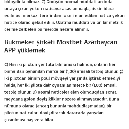
birləşdirilə bilməz. C) Görüşün normal müddəti ərzində
ortaya çıxan yekun nəticəyə əsaslanmaqla, riskin idarə
edilməsi mərkəzi tərəfindən rəsmi elan edilən nəticə yekun
nəticə olaraq qəbul edilir. Uzatma müddəti və on bir metrlik
cərimə zərbələri bu mərcdə nəzərə alınmır.
Bukmeker şirkəti Mostbet Azərbaycan
APP yükləmək
C) Hər iki pilotun yer tuta bilməməsi halında, onların hər
birinə dair oynanılan mərcə bir (1,00) əmsalı tətbiq olunur. Ç)
İki pilotdan birinin poul mövqeyi yarışında iştirak etmədiyi
halda, hər iki pilota dair oynanılan mərcə bir (1,00) əmsalı
tətbiq olunur. D) Rəsmi nəticələr elan olunduqdan sonra
meydana gələn dəyişikliklər nəzərə alınmayacaqdır. Buna
nümunə olaraq (ancaq bununla məhdudlaşmadan), bir
pilotun nəticələri dəyişdirəcək dərəcədə yarışdan
çıxarılması baş verə bilər.