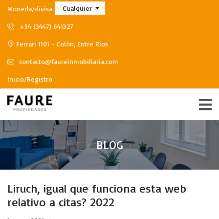
Cualquier
Moneda/divisa
+54 (3447) 641327
Ferrari 1101 - Colón, Entre Ríos
contacto@faureinmobiliaria.com
Inicio/Registro
BLOG
Liruch, igual que funciona esta web
relativo a citas? 2022