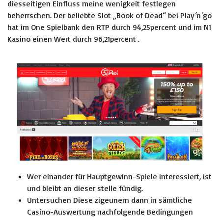
diesseitigen Einfluss meine wenigkeit festlegen
beherrschen.
Der beliebte Slot „Book of Dead“ bei Play´n´go
hat im One Spielbank den RTP durch 94,25percent und im N1
Kasino einen Wert durch 96,21percent .
Wer einander für Hauptgewinn-Spiele interessiert, ist
und bleibt an dieser stelle fündig.
Untersuchen Diese zigeunern dann in sämtliche
Casino-Auswertung nachfolgende Bedingungen