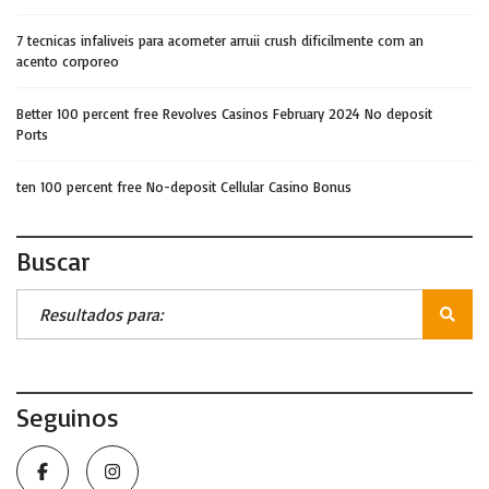
7 tecnicas infaliveis para acometer arruii crush dificilmente com an
acento corporeo
Better 100 percent free Revolves Casinos February 2024 No deposit
Ports
ten 100 percent free No-deposit Cellular Casino Bonus
Buscar
Seguinos