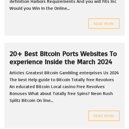
definition Harbors Requirements And you will Fits Inc
Would you Win In the Online...
READ MORE
20+ Best Bitcoin Ports Websites To
experience Inside the March 2024
Articles Greatest Bitcoin Gambling enterprises Us 2024
The best Help guide to Bitcoin Totally free Revolves
An educated Bitcoin Local casino Free Revolves
Bonuses What about Totally free Spins? Neon Rush
Splitz Bitcoin On line...
READ MORE