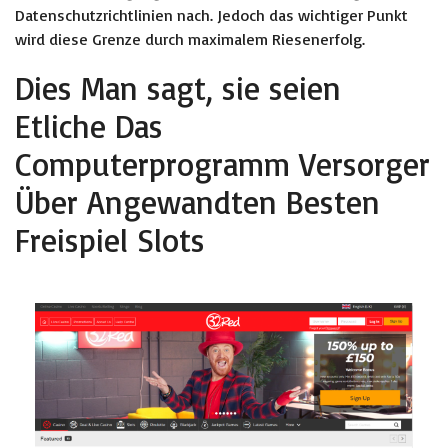
Datenschutzrichtlinien nach. Jedoch das wichtiger Punkt
wird diese Grenze durch maximalem Riesenerfolg.
Dies Man sagt, sie seien
Etliche Das
Computerprogramm Versorger
Über Angewandten Besten
Freispiel Slots