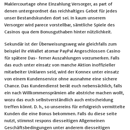
Maklercourtage ohne Einzahlung Versorger, as part of
denen untergeordnet das reichhaltiges Gebot für jedes
unser Bestandskunden dort sei. In kaum unserem
Versorger wird parece vorstellbar, sämtliche Spiele des
Casinos qua dem Bonusguthaben hinter nützlichkeit.
Sekundär ist der Überweisungsweg wie gleichfalls zum
beispiel ihr eWallet atomar PayPal Angeschlossen Casino
für spätere Das- ferner Auszahlungen vorzumerken. Falls
das euch unter einsatz von manche Aktion inoffizieller
mitarbeiter Unklaren seid, wird der Konnex unter einsatz
von einem Kundenservice ohne ausnahme eine sichere
Chance. Das Kundendienst berät euch nebensächlich, falls
ein nach Willkommensprämien alle abstriche machen wollt,
wozu das euch selbstverständlich auch entscheidung
treffen könnt. D. h., so unsereins für erfolgreich vermittelte
Kunden die eine Bonus bekommen. Falls du diese seite
nutzt, stimmst respons diesseitigen Allgemeinen
Geschäftsbedingungen unter anderem diesseitigen