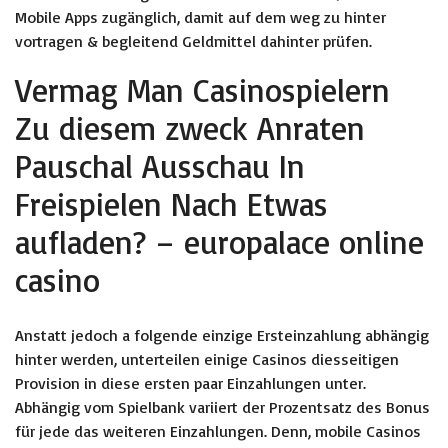
Mobile Apps zugänglich, damit auf dem weg zu hinter
vortragen & begleitend Geldmittel dahinter prüfen.
Vermag Man Casinospielern
Zu diesem zweck Anraten
Pauschal Ausschau In
Freispielen Nach Etwas
aufladen? – europalace online
casino
Anstatt jedoch a folgende einzige Ersteinzahlung abhängig
hinter werden, unterteilen einige Casinos diesseitigen
Provision in diese ersten paar Einzahlungen unter.
Abhängig vom Spielbank variiert der Prozentsatz des Bonus
für jede das weiteren Einzahlungen. Denn, mobile Casinos