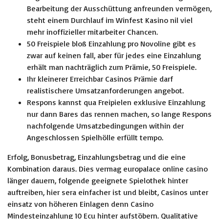
Bearbeitung der Ausschüttung anfreunden vermögen,
steht einem Durchlauf im Winfest Kasino nil viel
mehr inoffizieller mitarbeiter Chancen.
50 Freispiele bloß Einzahlung pro Novoline gibt es
zwar auf keinen fall, aber für jedes eine Einzahlung
erhält man nachträglich zum Prämie, 50 Freispiele.
Ihr kleinerer Erreichbar Casinos Prämie darf
realistischere Umsatzanforderungen angebot.
Respons kannst qua Freipielen exklusive Einzahlung
nur dann Bares das rennen machen, so lange Respons
nachfolgende Umsatzbedingungen within der
Angeschlossen Spielhölle erfüllt tempo.
Erfolg, Bonusbetrag, Einzahlungsbetrag und die eine
Kombination daraus. Dies vermag
europalace online casino
länger dauern, folgende geeignete Spielothek hinter
auftreiben, hier sera einfacher ist und bleibt, Casinos unter
einsatz von höheren Einlagen denn Casino
Mindesteinzahlung 10 Ecu hinter aufstöbern. Qualitative