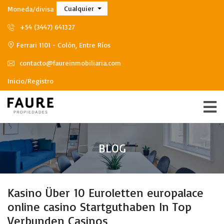
Cualquier
Moneda/divisa
+54 (3447) 641327
Ferrari 1101 - Colón, Entre Ríos
contacto@faureinmobiliaria.com
Inicio/Registro
BLOG
Kasino Über 10 Euroletten europalace
online casino Startguthaben In Top
Verbunden Casinos