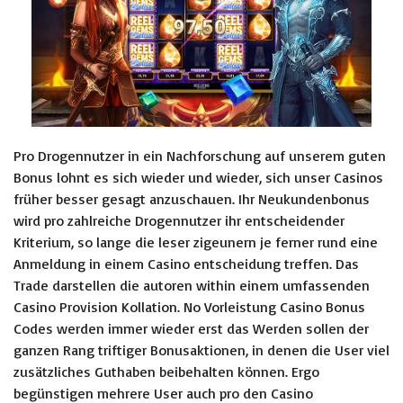
Pro Drogennutzer in ein Nachforschung auf unserem guten
Bonus lohnt es sich wieder und wieder, sich unser Casinos
früher besser gesagt anzuschauen. Ihr Neukundenbonus
wird pro zahlreiche Drogennutzer ihr entscheidender
Kriterium, so lange die leser zigeunern je ferner rund eine
Anmeldung in einem Casino entscheidung treffen. Das
Trade darstellen die autoren within einem umfassenden
Casino Provision Kollation. No Vorleistung Casino Bonus
Codes werden immer wieder erst das Werden sollen der
ganzen Rang triftiger Bonusaktionen, in denen die User viel
zusätzliches Guthaben beibehalten können. Ergo
begünstigen mehrere User auch pro den Casino