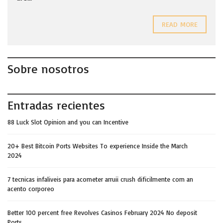
READ MORE
Sobre nosotros
Entradas recientes
88 Luck Slot Opinion and you can Incentive
20+ Best Bitcoin Ports Websites To experience Inside the March
2024
7 tecnicas infaliveis para acometer arruii crush dificilmente com an
acento corporeo
Better 100 percent free Revolves Casinos February 2024 No deposit
Ports