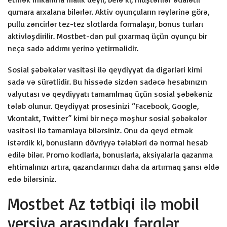
qumara arxalana bilərlər. Aktiv oyunçuların rəylərinə görə,
pullu zəncirlər tez-tez slotlarda formalaşır, bonus turları
aktivləşdirilir. Mostbet-dən pul çıxarmaq üçün oyunçu bir
neçə sadə addımı yerinə yetirməlidir.
Sosial şəbəkələr vasitəsi ilə qeydiyyat da digərləri kimi
sadə və sürətlidir. Bu hissədə sizdən sadəcə hesabınızın
valyutası və qeydiyyatı tamamlmaq üçün sosial şəbəkəniz
tələb olunur. Qeydiyyat prosesinizi “Facebook, Google,
Vkontakt, Twitter” kimi bir neçə məşhur sosial şəbəkələr
vasitəsi ilə tamamlaya bilərsiniz. Onu da qeyd etmək
istərdik ki, bonusların dövriyyə tələbləri də normal hesab
edilə bilər. Promo kodlarla, bonuslarla, aksiyalarla qazanma
ehtimalınızı artıra, qazanclarınızı daha da artırmaq şansı əldə
edə bilərsiniz.
Mostbet Az tətbiqi ilə mobil
versiya arasındakı fərqlər