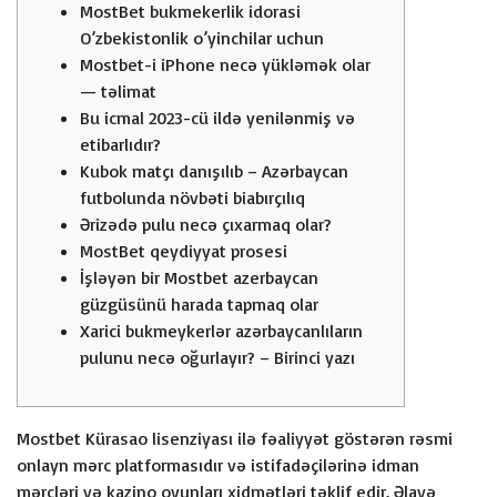
MostBet bukmekerlik idorasi
O’zbekistonlik o’yinchilar uchun
Mostbet-i iPhone necə yükləmək olar
— təlimat
Bu icmal 2023-cü ildə yenilənmiş və
etibarlıdır?
Kubok matçı danışılıb – Azərbaycan
futbolunda növbəti biabırçılıq
Ərizədə pulu necə çıxarmaq olar?
MostBet qeydiyyat prosesi
İşləyən bir Mostbet azerbaycan
güzgüsünü harada tapmaq olar
Xarici bukmeykerlər azərbaycanlıların
pulunu necə oğurlayır? – Birinci yazı
Mostbet Kürasao lisenziyası ilə fəaliyyət göstərən rəsmi
onlayn mərc platformasıdır və istifadəçilərinə idman
mərcləri və kazino oyunları xidmətləri təklif edir. Əlavə