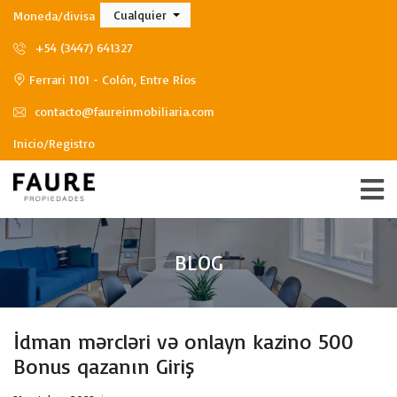
Cualquier
Moneda/divisa
+54 (3447) 641327
Ferrari 1101 - Colón, Entre Ríos
contacto@faureinmobiliaria.com
Inicio/Registro
BLOG
İdman mərcləri və onlayn kazino 500
Bonus qazanın Giriş